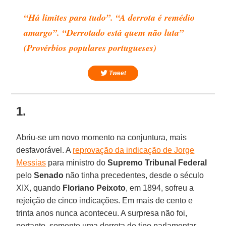
“Há limites para tudo”. “A derrota é remédio
amargo”. “Derrotado está quem não luta”
(Provérbios populares portugueses)
Tweet
1.
Abriu-se um novo momento na conjuntura, mais
desfavorável. A
reprovação da indicação de Jorge
Messias
para ministro do
Supremo Tribunal Federal
pelo
Senado
não tinha precedentes, desde o século
XIX, quando
Floriano Peixoto
, em 1894, sofreu a
rejeição de cinco indicações. Em mais de cento e
trinta anos nunca aconteceu. A surpresa não foi,
portanto, somente uma derrota de tipo parlamentar.