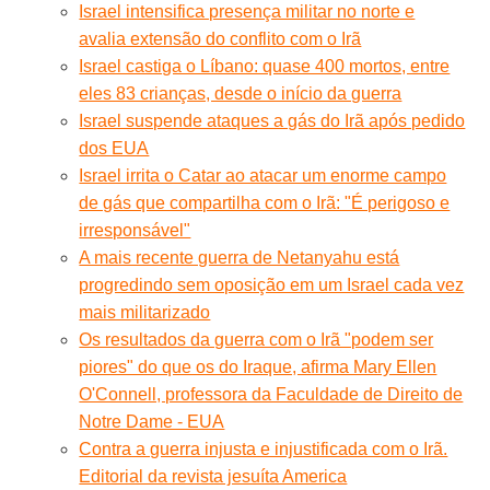
Israel intensifica presença militar no norte e
avalia extensão do conflito com o Irã
Israel castiga o Líbano: quase 400 mortos, entre
eles 83 crianças, desde o início da guerra
Israel suspende ataques a gás do Irã após pedido
dos EUA
Israel irrita o Catar ao atacar um enorme campo
de gás que compartilha com o Irã: "É perigoso e
irresponsável"
A mais recente guerra de Netanyahu está
progredindo sem oposição em um Israel cada vez
mais militarizado
Os resultados da guerra com o Irã "podem ser
piores" do que os do Iraque, afirma Mary Ellen
O'Connell, professora da Faculdade de Direito de
Notre Dame - EUA
Contra a guerra injusta e injustificada com o Irã.
Editorial da revista jesuíta America