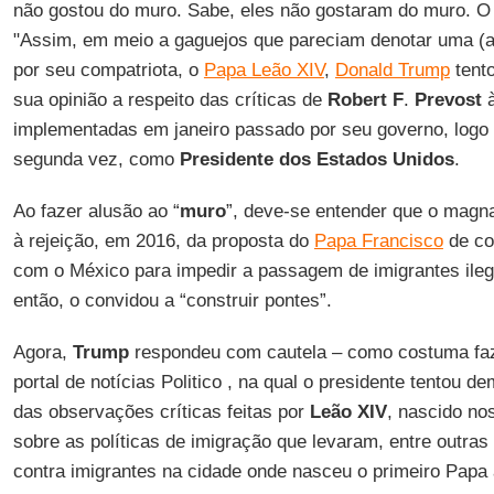
não gostou do muro. Sabe, eles não gostaram do muro. O
"Assim, em meio a gaguejos que pareciam denotar uma (a
por seu compatriota, o
Papa Leão XIV
,
Donald Trump
tento
sua opinião a respeito das críticas de
Robert F
.
Prevost
implementadas em janeiro passado por seu governo, logo 
segunda vez, como
Presidente dos Estados Unidos
.
Ao fazer alusão ao “
muro
”, deve-se entender que o magna
à rejeição, em 2016, da proposta do
Papa Francisco
de co
com o México para impedir a passagem de imigrantes ilega
então, o convidou a “construir pontes”.
Agora,
Trump
respondeu com cautela – como costuma faze
portal de notícias Politico , na qual o presidente tentou
das observações críticas feitas por
Leão
XIV
, nascido no
sobre as políticas de imigração que levaram, entre outras 
contra imigrantes na cidade onde nasceu o primeiro Papa