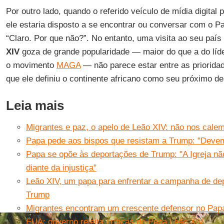
Por outro lado, quando o referido veículo de mídia digital
ele estaria disposto a se encontrar ou conversar com o P
“Claro. Por que não?”. No entanto, uma visita ao seu país
XIV
goza de grande popularidade — maior do que a do líd
o movimento
MAGA
— não parece estar entre as priorida
que ele definiu o continente africano como seu próximo des
Leia mais
Migrantes e paz, o apelo de Leão XIV: não nos calem
Papa pede aos bispos que resistam a Trump: "Devem
Papa se opõe às deportações de Trump: "A Igreja não
diante da injustiça"
Leão XIV, um papa para enfrentar a campanha de d
Trump
Migrantes encontram um crescente defensor no Pap
EUA: governo rejeita críticas do Papa Leão XIV