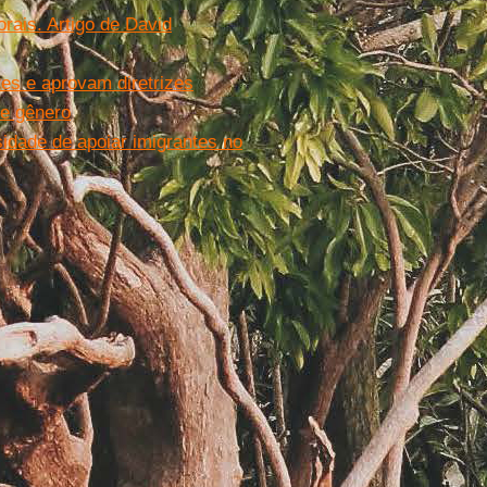
rais. Artigo de David
es e aprovam diretrizes
de gênero
idade de apoiar imigrantes no