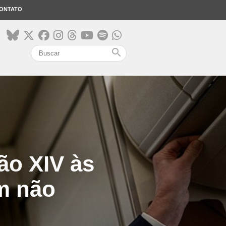
ONTATO
search
ão XIV às
m não