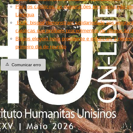
Para os católicos, as deportações em massa são imo
Lantigua
EUA: bispos demonstram solidariedade aos imigrant
católicas que proíbem procedimentos de afirmação 
Bispos elegem novo presidente e enfatizam a necess
primeiro dia de reunião
⚠️
Comunicar erro