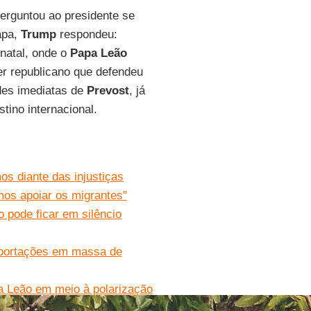
 perguntou ao presidente se
apa,
Trump
respondeu:
 natal, onde o
Papa Leão
er republicano que defendeu
des imediatas de
Prevost
, já
tino internacional.
os diante das injustiças
os apoiar os migrantes"
 pode ficar em silêncio
eportações em massa de
a Leão em meio à polarização