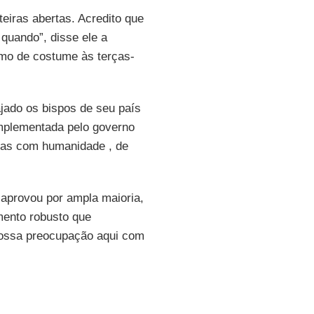
teiras abertas. Acredito que
quando”, disse ele a
mo de costume às terças-
jado os bispos de seu país
plementada pelo governo
soas com humanidade , de
aprovou por ampla maioria,
ento robusto que
nossa preocupação aqui com