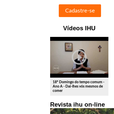
Vídeos IHU
play_circle_outline
18º Domingo do tempo comum -
Ano A - Dai-lhes vós mesmos de
comer
Revista ihu on-line