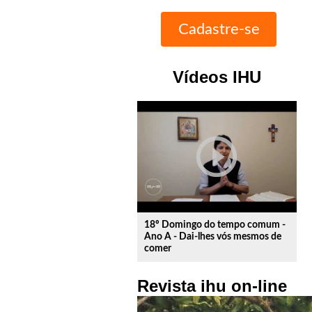
Vídeos IHU
play_circle_outline
18º Domingo do tempo comum -
Ano A - Dai-lhes vós mesmos de
comer
Revista ihu on-line