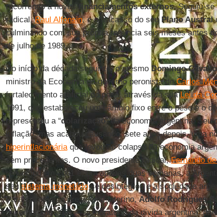
recorrendo a novos
financiamentos externos
. Seguiu-se
radical,
Raul Alfonsin
, e o fracasso do seu
Plano Austral
d
culminando com sua própria renúncia seis meses antes d
de julho de 1989.
No início da década seguinte, o mesmo
Domingo Cavallo
ministro da Economia do governo peronista de
Carlos Me
fortalecimento artificial do peso, através da sua
Lei da Con
1991, que estabeleceu um câmbio fixo entre o peso e o dól
representou a “
dolarização
” da economia argentina. Seu o
inflação, mas acabou causando, sete anos depois, uma 
hiperinflacionária
que levou ao colapso da economia arge
sem precedentes. O novo presidente radical,
Fernando de
renunciou em 2001 e, em apenas duas semanas, a Argenti
seu
sistema monetário
se desintegrou e a sociedade argen
Para culminar, o presidente interino,
Adolfo Rodrigues S
dezembro de 2001 — a moratória da dívida argentina, dan