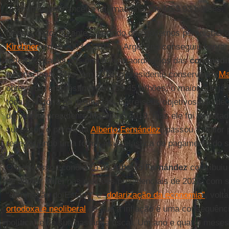
“comunidade financeira internacional” de US$ 93 bilhões.
Depois disto, durante o período dos governos peronistas 
Kirchner
, entre 2003 e 2015, a Argentina conseguiu honrar
externa, graças aos preços extraordinários das
commodit
internacional. Mas, em 2018, o presidente conservador
Ma
obteve um empréstimo de US$ 45 bilhões, o maior que já 
toda a história da instituição. Entre seus objetivos não de
do próprio presidente
Macri
em 2019, mas ele foi derrotado
sucessor, o peronista
Alberto Fernández
, passou a maior 
renegociando uma forma mais elástica de pagamento do s
O insucesso econômico de
Alberto Fernández
contribuiu
de
Javier Milei
nas eleições presidenciais de 2023, com su
“eliminação do Estado” e “
dolarização da economia”
, vol
ortodoxa e neoliberal
de que a inflação é uma consequênci
política” e de sua gastança fiscal. Um ano e quatro mese