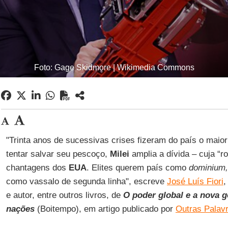
Foto: Gage Skidmore | Wikimedia Commons
"Trinta anos de sucessivas crises fizeram do país o maio
tentar salvar seu pescoço,
Milei
amplia a dívida – cuja “r
chantagens dos
EUA
. Elites querem país como
dominium,
como vassalo de segunda linha", escreve
José Luís Fiori
,
e autor, entre outros livros, de
O poder global e a nova g
nações
(Boitempo), em artigo publicado por
Outras Palav