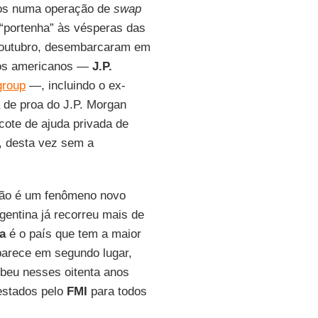
os numa operação de
swap
“portenha” às vésperas das
e outubro, desembarcaram em
cos americanos —
J.P.
group
—, incluindo o ex-
a de proa do J.P. Morgan
cote de ajuda privada de
, desta vez sem a
 não é um fenômeno novo
gentina já recorreu mais de
a
é o país que tem a maior
parece em segundo lugar,
ebeu nesses oitenta anos
estados pelo
FMI
para todos