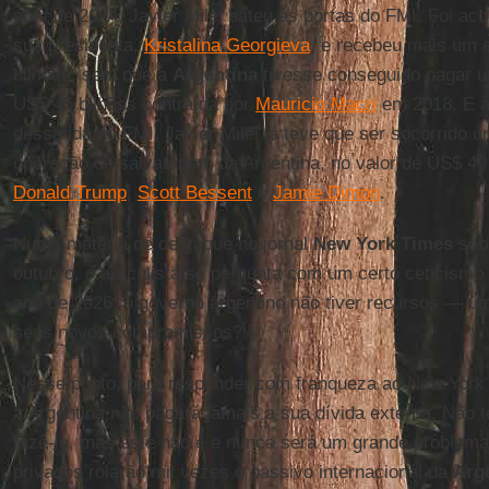
abril de 2024, Javier Milei bateu às portas do FMI. Foi a
sua presidenta,
Kristalina Georgieva
, e recebeu mais um
bilhões, sem que a
Argentina
tivesse conseguido pagar u
US$ 45 bilhões contraída por
Mauricio Macri
em 2018. E a
dessa ida ao FMI, Javier Milei já teve que ser socorrido 
operação de salvatagem da Argentina, no valor de US$ 40 
Donald Trump
,
Scott Bessent
e
Jamie Dimon
.
Numa matéria de destaque no jornal
New York Times
sob
outubro, o articulista se pergunta com um certo ceticismo
ano de 2026, o governo argentino não tiver recursos — 
seus novos compromissos?
Nesse ponto, para responder com franqueza ao New York T
a Argentina não pagará jamais a sua dívida externa. Não
fazê-lo, mas este não é e nunca será um grande problem
privados rolarão mil vezes o passivo internacional da
Arg