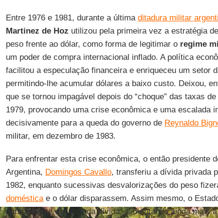
Entre 1976 e 1981, durante a última
ditadura militar argent
Martinez de Hoz
utilizou pela primeira vez a estratégia de 
peso frente ao dólar, como forma de legitimar o
regime mi
um poder de compra internacional inflado. A política econ
facilitou a especulação financeira e enriqueceu um setor 
permitindo-lhe acumular dólares a baixo custo. Deixou, en
que se tornou impagável depois do “choque” das taxas de
1979, provocando uma crise econômica e uma escalada inf
decisivamente para a queda do governo de
Reynaldo Bign
militar, em dezembro de 1983.
Para enfrentar esta crise econômica, o então presidente 
Argentina,
Domingos Cavallo
, transferiu a dívida privada
1982, enquanto sucessivas desvalorizações do peso fize
doméstica
e o dólar disparassem. Assim mesmo, o Estado
parcialmente os juros da dívida, alimentando ainda mais a