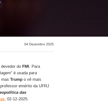
04 Dezembro 2025
r devedor do
FMI
. Para
olagem” é usada para
mas
Trump
o vê mais
 professor emérito da UFRJ
eopolítica das
ras
, 02-12-2025.