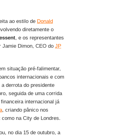
eita ao estilo de
Donald
nvolvendo diretamente o
essent
, e os representantes
por Jamie Dimon, CEO do
JP
m situação pré-falimentar,
bancos internacionais e com
 a derrota do presidente
bro, seguida de uma corrida
inanceira internacional já
a
, criando pânico nos
t
como na City de Londres.
u, no dia 15 de outubro, a