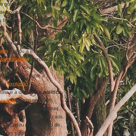
 o governo do presidente
e combate à inflação,
o fim do seu mandato, em 8
, agora na condição de
nem
, voltou à estratégia de
vertibilidade
, aprovada em
ar. Na prática, isso
bjetivo era conter a
nova
explosão
ntina e a uma
crise política
 la Rua
, eleito em 1999,
na teve cinco presidentes,
tina esteve à beira do caos.
á
, decretou — no dia 23 de
do um calote na