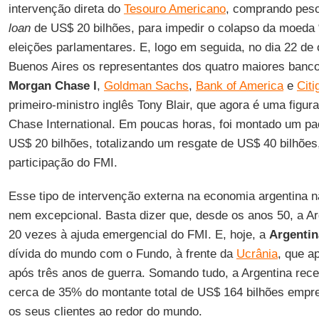
intervenção direta do
Tesouro Americano
, comprando pes
loan
de US$ 20 bilhões, para impedir o colapso da moeda 
eleições parlamentares. E, logo em seguida, no dia 22 d
Buenos Aires os representantes dos quatro maiores ban
Morgan Chase l
,
Goldman Sachs
,
Bank of America
e
Citi
primeiro-ministro inglês Tony Blair, que agora é uma figur
Chase International. Em poucas horas, foi montado um pa
US$ 20 bilhões, totalizando um resgate de US$ 40 bilhões
participação do FMI.
Esse tipo de intervenção externa na economia argentina
nem excepcional. Basta dizer que, desde os anos 50, a Ar
20 vezes à ajuda emergencial do FMI. E, hoje, a
Argentin
dívida do mundo com o Fundo, à frente da
Ucrânia
, que a
após três anos de guerra. Somando tudo, a Argentina rec
cerca de 35% do montante total de US$ 164 bilhões empr
os seus clientes ao redor do mundo.