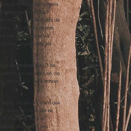
colhido com entusiasmo pela
 empréstimo de US$ 20
m centavo de sua dívida de
gora, seis meses depois
uma vez mais pela nova
bilhões, organizada por
re a
Argentina
, dia 23 de
 sobre o que passará se, no
uma vez mais — para honrar
imes, há que ter claro que
 tem a menor condição de
a. O FMI e os bancos
entina
, desde que seu