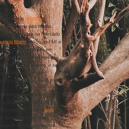
de
Nestor
e
Cristina
 o serviço da sua dívida
ies argentinas
no mercado
uricio Macri
voltou ao FMI e
havia sido concedido em
clarados, estava a reeleição
 já no primeiro turno, e seu
parte do seu governo
erviço da dívida com o FMI.
 diretamente para a vitória
a proposta ultraliberal de
tando uma vez mais à
tese
a dos abusos da “elite
s depois de sua posse, em