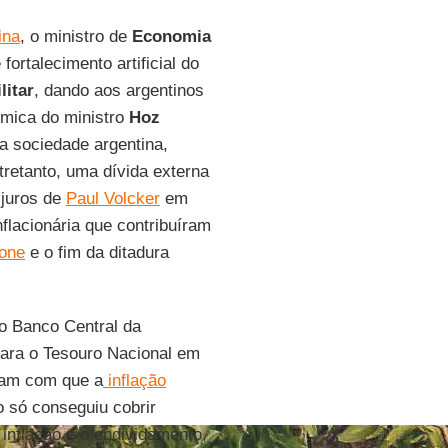
ina
, o ministro de
Economia
fortalecimento artificial do
litar
, dando aos argentinos
ômica do ministro
Hoz
da sociedade argentina,
tretanto, uma dívida externa
 juros de
Paul Volcker
em
lacionária que contribuíram
one
e o fim da ditadura
do Banco Central da
 para o Tesouro Nacional em
ram com que a
inflação
 só conseguiu cobrir
 inflação e o endividamento,