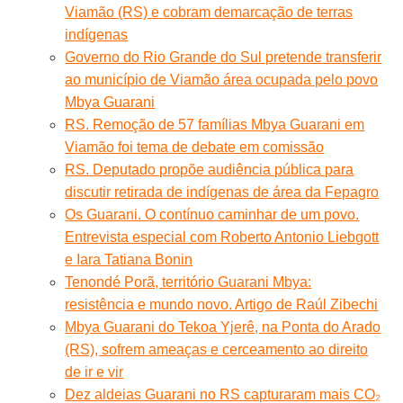
Viamão (RS) e cobram demarcação de terras
indígenas
Governo do Rio Grande do Sul pretende transferir
ao município de Viamão área ocupada pelo povo
Mbya Guarani
RS. Remoção de 57 famílias Mbya Guarani em
Viamão foi tema de debate em comissão
RS. Deputado propõe audiência pública para
discutir retirada de indígenas de área da Fepagro
Os Guarani. O contínuo caminhar de um povo.
Entrevista especial com Roberto Antonio Liebgott
e Iara Tatiana Bonin
Tenondé Porã, território Guarani Mbya:
resistência e mundo novo. Artigo de Raúl Zibechi
Mbya Guarani do Tekoa Yjerê, na Ponta do Arado
(RS), sofrem ameaças e cerceamento ao direito
de ir e vir
Dez aldeias Guarani no RS capturaram mais CO₂