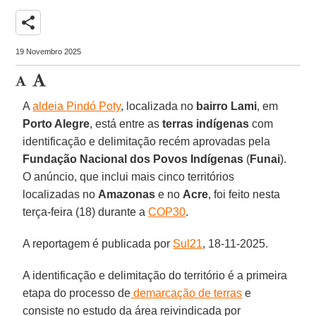
share
19 Novembro 2025
A
aldeia Pindó Poty
, localizada no
bairro Lami
, em
Porto Alegre
, está entre as
terras indígenas
com
identificação e delimitação recém aprovadas pela
Fundação Nacional dos Povos Indígenas
(
Funai
).
O anúncio, que inclui mais cinco territórios
localizadas no
Amazonas
e no
Acre
, foi feito nesta
terça-feira (18) durante a
COP30
.
A reportagem é publicada por
Sul21
, 18-11-2025.
A identificação e delimitação do território é a primeira
etapa do processo de
demarcação de terras
e
consiste no estudo da área reivindicada por