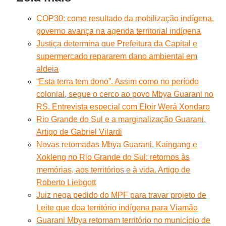
COP30: como resultado da mobilização indígena,
governo avança na agenda territorial indígena
Justiça determina que Prefeitura da Capital e
supermercado repararem dano ambiental em
aldeia
“Esta terra tem dono”. Assim como no período
colonial, segue o cerco ao povo Mbya Guarani no
RS. Entrevista especial com Eloir Werá Xondaro
Rio Grande do Sul e a marginalização Guarani.
Artigo de Gabriel Vilardi
Novas retomadas Mbya Guarani, Kaingang e
Xokleng no Rio Grande do Sul: retornos às
memórias, aos territórios e à vida. Artigo de
Roberto Liebgott
Juiz nega pedido do MPF para travar projeto de
Leite que doa território indígena para Viamão
Guarani Mbya retomam território no município de