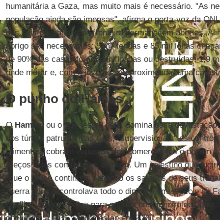
humanitária a Gaza, mas muito mais é necessário. "As n
população ainda são imensas", afirma o porta-voz da ON
das seis passagens de fronteira permanecem abertas. Ali
abrigo são necessários: 5 mil tendas e 85 mil lonas ch
de 90% das casas foram danificadas ou destruídas, 1,9 m
onde morar e, com o inverno se aproximando, uma catástr
O punho do Hamas
O
Hamas
, ou o que restou dele, domina essa devastação
dos túneis patrulham as ruas, "supervisionam" os centros 
alimentos, cobram impostos dos comerciantes e punem 
preços. Eles controlam o dinheiro. Um palestino que fugiu
"que o grupo continuou pagando os salários de seus traba
guerra porque controlava todo o dinheiro em espécie na 
conflito, as comissões para saques em dinheiro nos pouco
chegaram a 45%, "agora estão em 20%".