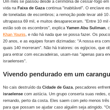
Um mês se passou desde a cerimônia de cessar-fogo e
vida na
Faixa de Gaza
continua "inabitável". O enclave e
de toneladas de escombros; a remoção pode levar até 10
ultrapassa 69 mil, e muitos desapareceram. "Entre 10 mil
estão sob os escombros", explica
Yamen Abu Suliman
, 
Khan Younis
, e não há nada que se possa fazer. Os pouco
20 anos, e as equipes foram dizimadas: "A nossa era com
quais 140 morreram". Não há tratores: os egípcios, que 
para entrar com escavadeiras, usam-nas "apenas para en
israelenses".
Vivendo pendurado em um carangu
No cais destruído da
Cidade de Gaza
, pescadores enfren
israelense
com astúcia. Um grupo conserta suas redes, o
remando, perto da costa. Eles saem com pelo menos três
para que possam se ajudar caso alguém seja atingido. "O