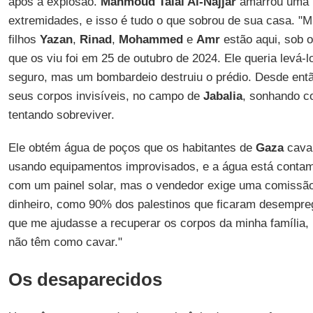
após a explosão.
Mahmoud Talal Al-Najjar
amarrou uma 
extremidades, e isso é tudo o que sobrou de sua casa. "
filhos
Yazan
,
Rinad
,
Mohammed
e
Amr
estão aqui, sob 
que os viu foi em 25 de outubro de 2024. Ele queria levá-
seguro, mas um bombardeio destruiu o prédio. Desde então,
seus corpos invisíveis, no campo de
Jabalia
, sonhando c
tentando sobreviver.
Ele obtém água de poços que os habitantes de
Gaza
cavar
usando equipamentos improvisados, e a água está contami
com um painel solar, mas o vendedor exige uma comissão
dinheiro, como 90% dos palestinos que ficaram desempre
que me ajudasse a recuperar os corpos da minha família
não têm como cavar."
Os desaparecidos