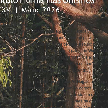
Uma rota de fuga
Imediatamente após o cessar-fogo, o vídeo da execução
de uma família armada rival, em praça pública viralizou.
Catar
e
Egito
— têm pressionado o
Hamas
para que sus
repressão continua, visando dissidências e roubos. Há qua
Hassan
relatou: "milícias atacaram o palestino
Waleed A
em
Khan Younis
, quebrando suas pernas". Os agressore
desculpas à família, alegando que "foi um engano", mas 
apavorados demais para falar sobre o ocorrido.
Na manhã de ontem,
Mahmoud Talal Al-Najjar
, um engen
em frente aos escombros que abrigam os corpos de sua fa
"Tudo o que eu possuía ou amava foi varrido em questão 
para encontrar uma razão para viver." Antes da guerra, el
programa de mestrado na
Universidade Tor Vergata
. Ele