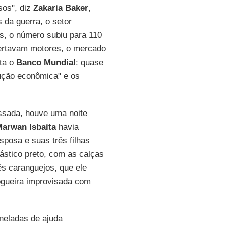
sos", diz
Zakaria Baker
,
 da guerra, o setor
s, o número subiu para 110
ertavam motores, o mercado
ata o
Banco Mundial
: quase
dução econômica" e os
ssada, houve uma noite
arwan Isbaita
havia
esposa e suas três filhas
ástico preto, com as calças
ês caranguejos, que ele
ogueira improvisada com
neladas de ajuda