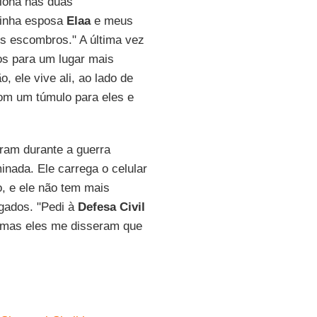
lona nas duas
Minha esposa
Elaa
e meus
os escombros." A última vez
los para um lugar mais
 ele vive ali, ao lado de
om um túmulo para eles e
am durante a guerra
nada. Ele carrega o celular
, e ele não tem mais
gados. "Pedi à
Defesa Civil
, mas eles me disseram que