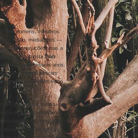
 de sete homens, membros
 Desde então, mediadores —
penda as execuções, mas a
tro dias, o ativista
Ihab
bu Abed
, de dezesseis anos,
s posteriormente pediram
os parentes de Waleed estão
heiro de 37 anos, sentou-se
mília e gravou um vídeo.
de segundos. Estou lutando
e havia sido aceito em um
 quer tentar alcançar o futuro