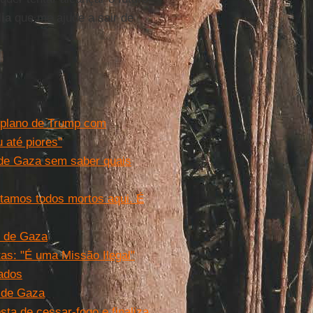
lia
que me ajude a sair de
 plano de Trump com
 até piores"
 de Gaza sem saber quais
tamos todos mortos aqui. É
e de Gaza
as: "É uma Missão Ilegal"
ados
e de Gaza
a de cessar-fogo e finaliza