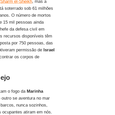
m
Sharm el-Sheikh
, mas a
stá soterrado sob 61 milhões
 anos. O número de mortos
 e 15 mil pessoas ainda
chefe da defesa civil em
s recursos disponíveis têm
posta por 750 pessoas, das
obtiveram permissão de
Israel
contrar os corpos de
ejo
tam o fogo da
Marinha
 outro se aventura no mar
 barcos, nunca sozinhos,
s ocupantes atiram em nós.