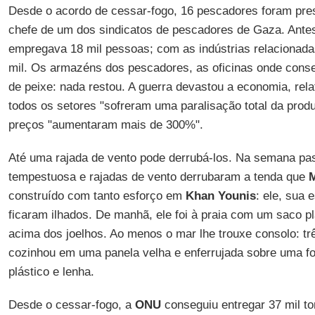
Desde o acordo de cessar-fogo, 16 pescadores foram pre
chefe de um dos sindicatos de pescadores de Gaza. Antes
empregava 18 mil pessoas; com as indústrias relacionada
mil. Os armazéns dos pescadores, as oficinas onde cons
de peixe: nada restou. A guerra devastou a economia, rel
todos os setores "sofreram uma paralisação total da pro
preços "aumentaram mais de 300%".
Até uma rajada de vento pode derrubá-los. Na semana pa
tempestuosa e rajadas de vento derrubaram a tenda que
M
construído com tanto esforço em
Khan Younis
: ele, sua 
ficaram ilhados. De manhã, ele foi à praia com um saco pl
acima dos joelhos. Ao menos o mar lhe trouxe consolo: tr
cozinhou em uma panela velha e enferrujada sobre uma f
plástico e lenha.
Desde o cessar-fogo, a
ONU
conseguiu entregar 37 mil to