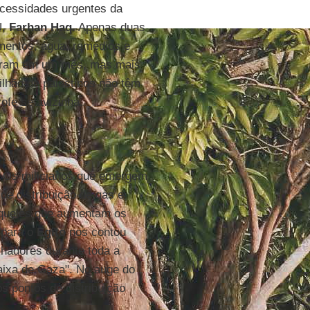
ecessidades urgentes da
U,
Farhan Haq
. Apenas duas
mentos, água, remédios e
egaram em um mês, mas mais
ilhão de palestinos não têm
ofe se avizinha.
. Os milicianos que emergem
de distribuição de gás e
aqueles que aumentam os
 para o
Egito
nos contou
lhadores durante toda a
Faixa de Gaza". No auge do
s pontos de distribuição