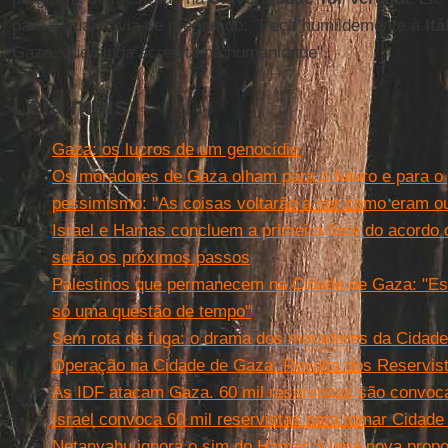
para o qual havia se preparado: "Peço humildemente à
Itá
Gaza, que ainda acredita na humanidade".
Leia mais
Gaza: os lucros de um genocídio
Os moradores de Gaza olham para o futuro e para o
pessimismo: "As coisas voltarão a ser como eram ou
Israel e Hamas concluem a primeira fase do acordo
serão os próximos passos
Palestinos que permanecem na Cidade de Gaza: "Es
só uma questão de tempo"
Sem rota de fuga: o drama dos moradores da Cidad
Operação na Cidade de Gaza: Revolta dos Reservist
As IDF atacam Gaza. 60 mil reservistas são convoc
Israel convoca 60 mil reservistas para tomar Cidad
Netanyahu ignora o sim do Hamas a uma nova propost