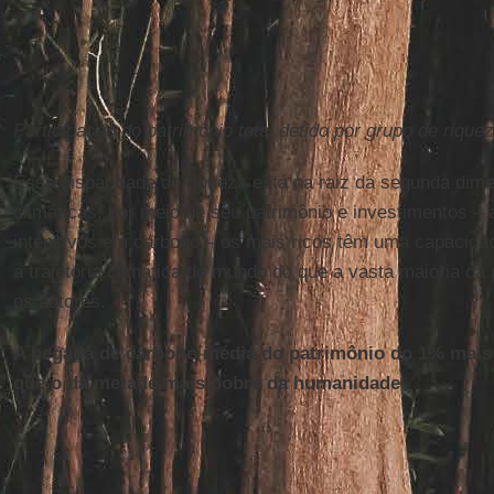
Participação do patrimônio total detido por grupo de riqu
Essa disparidade de riqueza está na raiz da segunda dim
climáticas: por meio de seu patrimônio e investimentos 
intensivos em carbono – os mais ricos têm uma capacidad
a trajetória climática do mundo do que a vasta maioria da
os autores.
A pegada de carbono média do patrimônio do 1% mais 
que o da metade mais pobre da humanidade