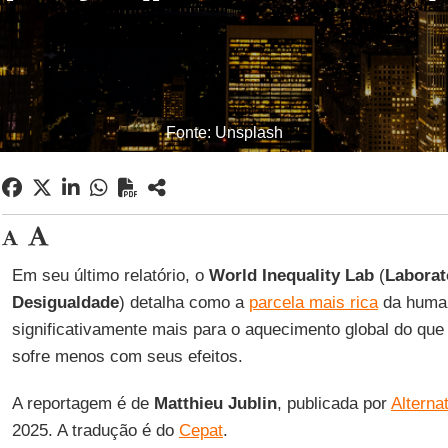
Fonte: Unsplash
Em seu último relatório, o
World Inequality Lab
(
Laborat
Desigualdade
) detalha como a
parcela mais rica
da human
significativamente mais para o aquecimento global do que
sofre menos com seus efeitos.
A reportagem é de
Matthieu Jublin
, publicada por
Alterna
2025. A tradução é do
Cepat
.