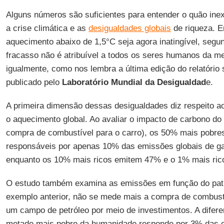
Alguns números são suficientes para entender o quão inex
a crise climática e as
desigualdades globais
de riqueza. E
aquecimento abaixo de 1,5°C seja agora inatingível, segun
fracasso não é atribuível a todos os seres humanos da m
igualmente, como nos lembra a última edição do relatório 
publicado pelo
Laboratório Mundial da Desigualdad
e.
A primeira dimensão dessas desigualdades diz respeito ao
o aquecimento global. Ao avaliar o impacto de carbono d
compra de combustível para o carro), os 50% mais pobre
responsáveis por apenas 10% das emissões globais de gas
enquanto os 10% mais ricos emitem 47% e o 1% mais rico
O estudo também examina as emissões em função do pat
exemplo anterior, não se mede mais a compra de combust
um campo de petróleo por meio de investimentos. A diferen
metade mais pobre da humanidade responde por 3% das e