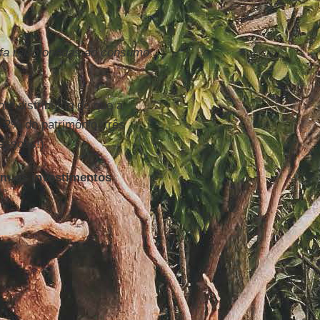
ufa relacionadas ao consumo
te distribuído do que a
2% do patrimônio, três
essoas!).
am os investimentos