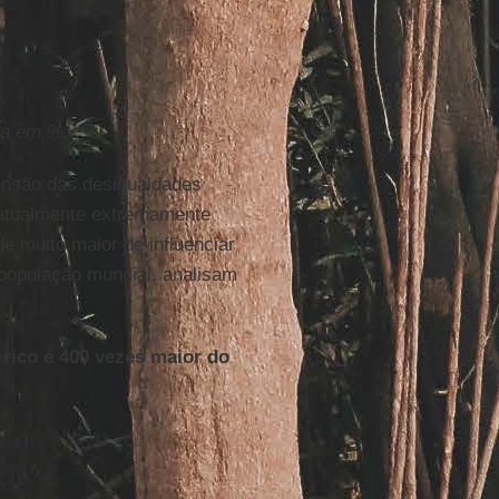
eza em %.
ensão das desigualdades
– atualmente extremamente
e muito maior de influenciar
 população mundial, analisam
rico é 400 vezes maior do