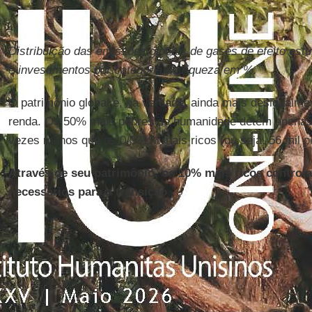
Distribuição das emissões globais de gases de efeito est
e investimentos por categoria de riqueza em %.
O patrimônio global é, na verdade, ainda mais desigualmen
renda. Os 50% mais pobres da humanidade detêm apenas 
vezes menos que os 0,001% mais ricos (ou seja, 56 mil p
Através de seu patrimônio, os 10% mais ricos control
necessários para a transição