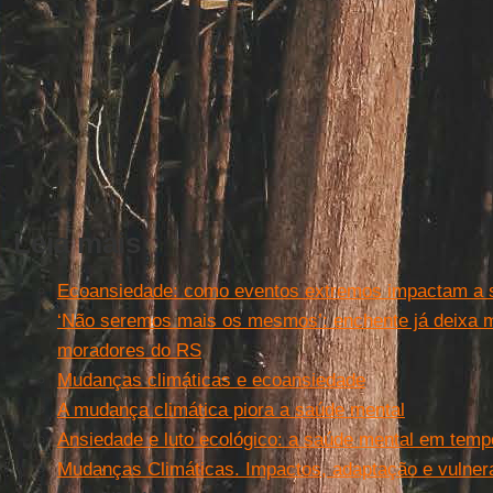
Leia mais
Ecoansiedade: como eventos extremos impactam a 
‘Não seremos mais os mesmos’: enchente já deixa 
moradores do RS
Mudanças climáticas e ecoansiedade
A mudança climática piora a saúde mental
Ansiedade e luto ecológico: a saúde mental em tempo
Mudanças Climáticas. Impactos, adaptação e vulnera