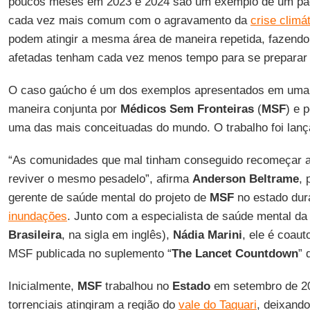
poucos meses em 2023 e 2024 são um exemplo de um pad
cada vez mais comum com o agravamento da
crise climá
podem atingir a mesma área de maneira repetida, fazen
afetadas tenham cada vez menos tempo para se preparar 
O caso gaúcho é um dos exemplos apresentados em uma 
maneira conjunta por
Médicos Sem Fronteiras
(
MSF
) e 
uma das mais conceituadas do mundo. O trabalho foi lanç
“As comunidades que mal tinham conseguido recomeçar a 
reviver o mesmo pesadelo”, afirma
Anderson Beltrame
, 
gerente de saúde mental do projeto de
MSF
no estado dur
inundações
. Junto com a especialista de saúde mental d
Brasileira
, na sigla em inglês),
Nádia Marini
, ele é coaut
MSF publicada no suplemento “
The Lancet Countdown
” 
Inicialmente,
MSF
trabalhou no
Estado
em setembro de 2
torrenciais atingiram a região do
vale do Taquari
, deixand