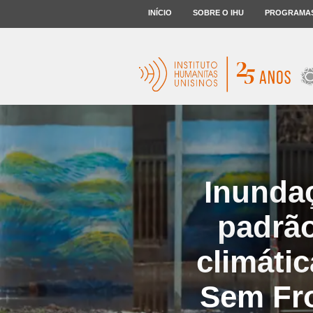
INÍCIO
SOBRE O IHU
PROGRAMA
Inunda
padrão
climáti
Sem Fro