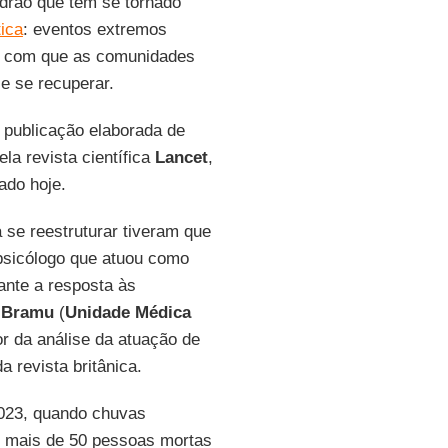
rão que tem se tornado
tica
: eventos extremos
do com que as comunidades
e se recuperar.
publicação elaborada de
pela revista científica
Lancet
,
ado hoje.
se reestruturar tiveram que
psicólogo que atuou como
ante a resposta às
a
Bramu
(
Unidade Médica
or da análise da atuação de
da revista britânica.
023, quando chuvas
o mais de 50 pessoas mortas