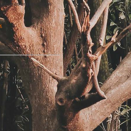
plásticos em atividades
nk
.