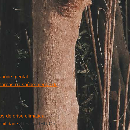
saúde mental
marcas na saúde mental de
s de crise climática
bilidade.
Revista IHU On-