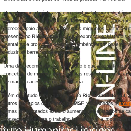
Uma das características do projeto foi elaborar estratégia
populações mais vulnerabilizadas. Foram contratados medi
oferecer apoio adequado a pessoas migrantes, particularm
presença no
Rio Grande do Sul
é expressiva. Materiais 
mental e de promoção de saúde também foram desenvolvi
reduzir as barreiras de acesso.
Uma das recomendações do estudo é que a assistência d
concebida de maneira integrada nas respostas aos desast
de maneira acessória ou secundária.
Além do estudo sobre a tragédia no
Rio Grande do Sul
, 
outros exemplos de projetos de
MSF
relacionados à
emerg
temas apresentados estão o aumento dos episódios de ca
consequências para o trabalho humanitário, a importância
comunidades tradicionais e indígenas para o sucesso de i