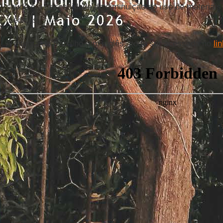
saúde e a necessidade de diminuição do uso de materiais 
médicas.
A íntegra do trabalho, em inglês, pode ser acessada no
li