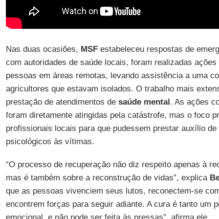
Nas duas ocasiões,
MSF
estabeleceu respostas de emer
com autoridades de saúde locais, foram realizadas ações
pessoas em áreas remotas, levando assistência a uma c
agricultores que estavam isolados. O trabalho mais exten
prestação de atendimentos de
saúde
mental
. As ações c
foram diretamente atingidas pela catástrofe, mas o foco pr
profissionais locais para que pudessem prestar auxílio de
psicológicos às vítimas.
“O processo de recuperação não diz respeito apenas à rec
mas é também sobre a reconstrução de vidas”, explica
Be
que as pessoas vivenciem seus lutos, reconectem-se co
encontrem forças para seguir adiante. A cura é tanto um 
emocional, e não pode ser feita às pressas”, afirma ele.