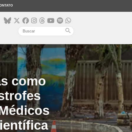
ONTATO
search
as como
strofes
 Médicos
entífica