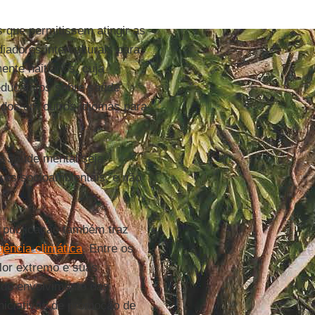
s que permitissem atingir as
adores interculturais para
ente haitianos, cuja
educativos sobre saúde
dos em outros idiomas para
e saúde mental seja
res socioambientais, e não
a publicação também traz
ência climática
. Entre os
lor extremo e suas
 do envolvimento das
niciativas de promoção de