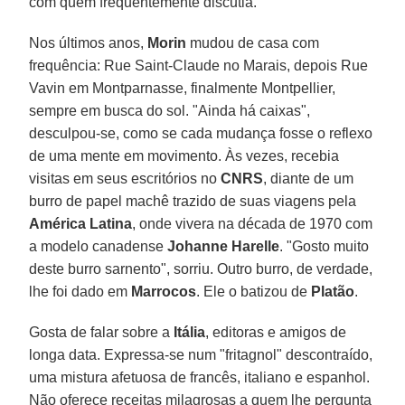
com quem frequentemente discutia.
Nos últimos anos,
Morin
mudou de casa com
frequência: Rue Saint-Claude no Marais, depois Rue
Vavin em Montparnasse, finalmente Montpellier,
sempre em busca do sol. "Ainda há caixas",
desculpou-se, como se cada mudança fosse o reflexo
de uma mente em movimento. Às vezes, recebia
visitas em seus escritórios no
CNRS
, diante de um
burro de papel machê trazido de suas viagens pela
América Latina
, onde vivera na década de 1970 com
a modelo canadense
Johanne Harelle
. "Gosto muito
deste burro sarnento", sorriu. Outro burro, de verdade,
lhe foi dado em
Marrocos
. Ele o batizou de
Platão
.
Gosta de falar sobre a
Itália
, editoras e amigos de
longa data. Expressa-se num "fritagnol" descontraído,
uma mistura afetuosa de francês, italiano e espanhol.
Não oferece receitas milagrosas a quem lhe pergunta