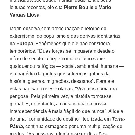
leituras recentes, ele cita
Pierre Boulle
e
Mario
Vargas Llosa
.
Morin observa com preocupação o retorno do
extremismo, do populismo e das derivas identitárias
na
Europa
. Fenômenos que ele não considera
temporários. "Duas forças se impuseram desde o
início do século: a hegemonia do lucro sobre
qualquer outra lógica — social, ambiental, humana —
e a tragédia daqueles que sofrem os golpes da
história: guerras, migrações, desastres". Para ele,
estas não são crises isoladas. "Vivemos numa era
perigosa. Pela primeira vez, a história tornou-se
global. E, no entanto, a consciência da nossa
interdependência é mais frágil do que nunca". A ideia
de uma "comunidade de destino", teorizada em
Terra-
Pátria
,
continua esmagada por uma multiplicação de
medos. "As pessoas refugiam-se em filiações