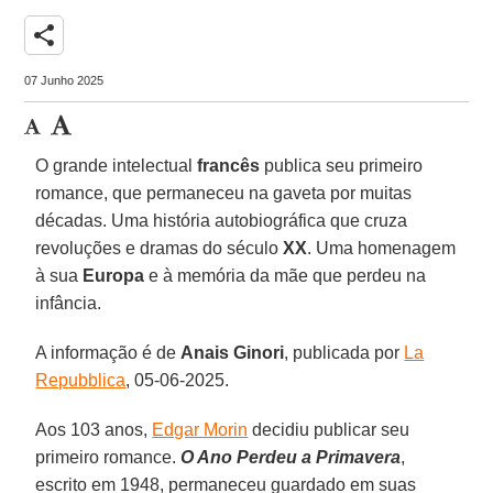
share
07 Junho 2025
O grande intelectual
francês
publica seu primeiro
romance, que permaneceu na gaveta por muitas
décadas. Uma história autobiográfica que cruza
revoluções e dramas do século
XX
. Uma homenagem
à sua
Europa
e à memória da mãe que perdeu na
infância.
A informação é de
Anais Ginori
, publicada por
La
Repubblica
, 05-06-2025.
Aos 103 anos,
Edgar Morin
decidiu publicar seu
primeiro romance.
O Ano Perdeu a Primavera
,
escrito em 1948, permaneceu guardado em suas