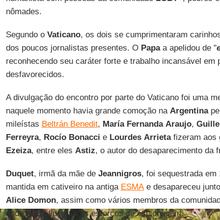
nômades.
Segundo o
Vaticano
, os dois se cumprimentaram carinho
dos poucos jornalistas presentes. O
Papa
a apelidou de "
reconhecendo seu caráter forte e trabalho incansável em 
desfavorecidos.
A divulgação do encontro por parte do Vaticano foi uma m
naquele momento havia grande comoção na
Argentina
pel
mileístas
Beltrán Benedit
,
María Fernanda
Araujo
,
Guill
Ferreyra
,
Rocío Bonacci
e
Lourdes
Arrieta
fizeram aos 
Ezeiza
, entre eles
Astiz
, o autor do desaparecimento da f
Duquet
, irmã da mãe de
Jeannigros
, foi sequestrada em
mantida em cativeiro na antiga
ESMA
e desapareceu junt
Alice
Domon
, assim como vários membros da comunidade
onde
Astiz
liderava os esforços de espionagem.