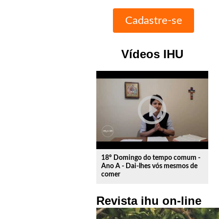
Vídeos IHU
play_circle_outline
18º Domingo do tempo comum -
Ano A - Dai-lhes vós mesmos de
comer
Revista ihu on-line