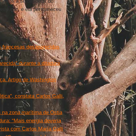
meiros a se despedir do
seu lugar, e ela permaneceu
as francesas desaparecidas
recida'' durante a ditadura
ça. Artigo de Washington
ética", constata Carlos Galli,
s na zona marítima de Ostia
dura: “Mais energia deveria
vista com Carlos María Galli