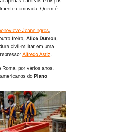
al apenas cardeais e bispos
elmente comovida. Quem é
Genevieve Jeanningros
,
outra freira,
Alice Dumon
,
ura civil-militar em uma
 repressor
Alfredo Astiz
.
de Roma, por vários anos,
o-americanos do
Plano