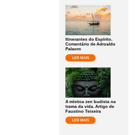
Itinerantes do Espírito.
Comentário de Adroaldo
Palaoro
LER MAIS
A mística zen budista na
trama da vida. Artigo de
Faustino Teixeira
LER MAIS