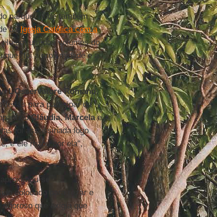
 do parque, onde também
ade da
Igreja Católica com a
sse ele em um dos volumes do
u que "foi a proximidade e a
no
L
'
Osservatore Romano
,
feiras para participar da
ompanhou
Cláudia
,
Marcela
e
las foi assassinada logo
e, e ele rezou por ela",
 aproximou-se
ido colocado para rezar e
 rigoroso que exigia que