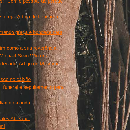
es: “Com o pessoal do parque
Igreja. Artigo de Leonardo
trando graça e bondade para
im como a sua reverência
 Michael Sean Winters
 legado. Artigo de Massimo
isco no caixão
, funeral e sepultamento para
diante da onda
Tales Ab’Saber
imi