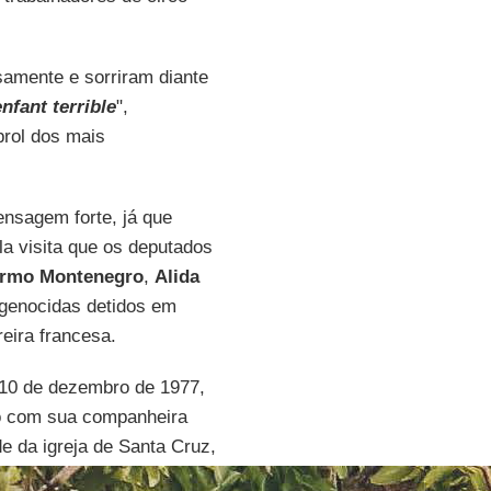
samente e sorriram diante
enfant terrible
",
prol dos mais
ensagem forte, já que
a visita que os deputados
ermo Montenegro
,
Alida
genocidas detidos em
reira francesa.
 10 de dezembro de 1977,
o com sua companheira
 da igreja de Santa Cruz,