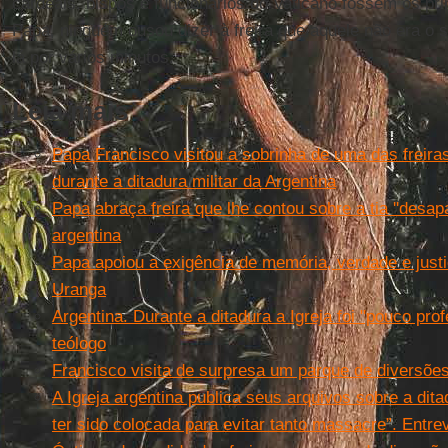
cardeais, bispos e funcionários do Vaticano fossem os pri
Papa, ninguém ousou dizer à freira que aquele não era o 
lá por vários minutos.
Leia mais
Papa Francisco visitou a sobrinha de uma das freir
durante a ditadura militar da Argentina
Papa abraça freira que lhe contou sobre a tia ''desapa
argentina
Papa apoiou a exigência de memória, verdade e justi
Uranga
Argentina. Durante a ditadura a Igreja foi "pouco prof
teólogo
Francisco visita de surpresa um parque de diversõe
A Igreja argentina publica seus arquivos sobre a dita
ter sido colocada para evitar tanto massacre”. Entre