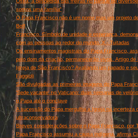
Óstia, a despedida das freiras no parque de diversõ
somos uma família”
O Papa Francisco não é um nome mas um projeto de 
Boff
Francisco. Símbolo de unidade e esperança, demons
com as pessoas ao redor do mundo. X - Tuitadas
Os ensinamentos magistrais do Papa Francisco, ass
pelo dom da criação, permanecerão vivos. Artigo de
Igreja de São Francisco? Avaliando um papado e seu
Faggioli
São divulgadas as primeiras imagens do Papa Franc
'Sede vacante' no Vaticano: duas semanas de velório
o Papa até o conclave
A sucessão do Papa mergulha a Igreja na incerteza 
ultraconservadora
Breves considerações sobre o Papa Francisco, por 
Papa Francisco assumiu a causa indígena, afirma C