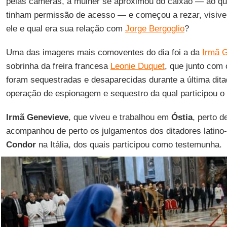
pelas câmeras, a mulher se aproximou do caixão — ao qu
tinham permissão de acesso — e começou a rezar, visiv
ele e qual era sua relação com
Jorge Bergoglio
?
Uma das imagens mais comoventes do dia foi a da
Irmã 
sobrinha da freira francesa
Leonie Duquet
, que junto com 
foram sequestradas e desaparecidas durante a última ditad
operação de espionagem e sequestro da qual participou o
Irmã Genevieve
, que viveu e trabalhou em
Óstia
, perto 
acompanhou de perto os julgamentos dos ditadores latin
Condor
na Itália, dos quais participou como testemunha.