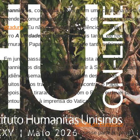
Jeannigros
, conhecida por viver em uma caravana perto
atende a comunidade circense local, criticou a cumplicid
ditadura
. "Eu não podia aceitar o silêncio da Igreja ", di
livro
A Verdade Vos Libertará
. Mais tarde, ele reconhece
ternura do Papa que me curaram de tanto sofrimento".
Em junho passado, em uma entrevista ao jornal do Vatica
Jeanningros disse que costumava ir à Santa Sé às quartas-
audiência semanal do Papa. Em um desses dias, ela ac
muitos outros transexuais para encontrar o Papa. "Uma de
depois. Eles tiraram uma foto com o Papa, eu levei para el
contou a freira à imprensa do Vaticano.
Nesta quarta-feira,
Jeannigros
, carregando uma mochila,
discretamente do local onde o
caixão de Francisco
havia s
chorar em silêncio. Embora não fizesse parte do protocolo