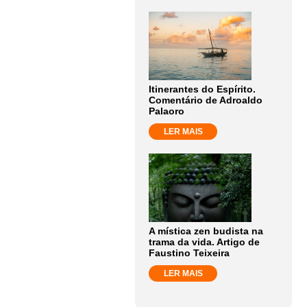
Itinerantes do Espírito.
Comentário de Adroaldo
Palaoro
LER MAIS
A mística zen budista na
trama da vida. Artigo de
Faustino Teixeira
LER MAIS