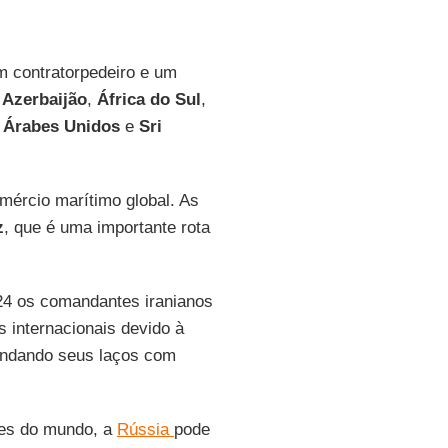
m contratorpedeiro e um
o
Azerbaijão
,
África do Sul
,
 Árabes Unidos
e
Sri
mércio marítimo global. As
z
, que é uma importante rota
24 os comandantes iranianos
 internacionais devido à
ndando seus laços com
rtes do mundo, a
Rússia
pode