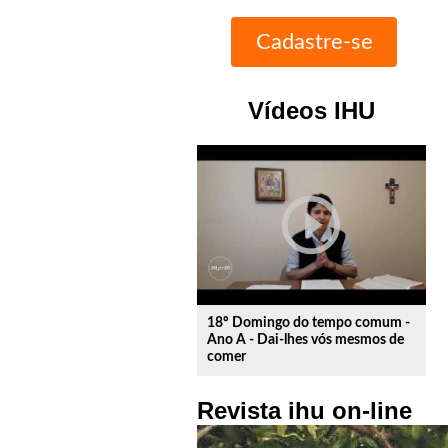
Vídeos IHU
play_circle_outline
18º Domingo do tempo comum -
Ano A - Dai-lhes vós mesmos de
comer
Revista ihu on-line