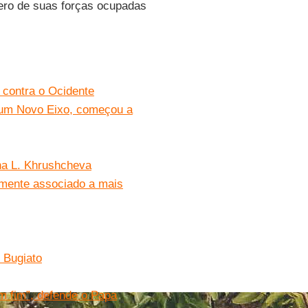
ero de suas forças ocupadas
 contra o Ocidente
 um Novo Eixo, começou a
ina L. Khrushcheva
amente associado a mais
 Bugiato
m fim”, defende o Papa