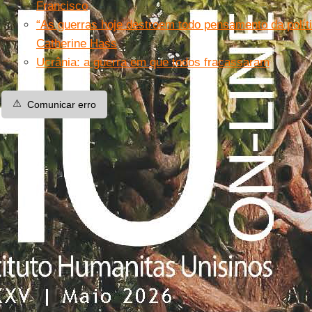
Francisco
“As guerras hoje destroem todo pensamento da políti
Catherine Hass
Ucrânia: a guerra em que todos fracassaram
⚠️
Comunicar erro