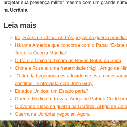
projetar sua presença militar mesmo com um grande núm
na
Ucrânia
.
Leia mais
Irã, Rússia e China. As três peças da guerra mundial
Há uma América que concorda com o Papa: “Existe
Terceira Guerra Mundial”
O Irã e a China turbinam as Novas Rotas da Seda
China e Rússia: uma fraternidade frágil. Artigo de N
“O fim da hegemonia estadunidense está necessari
conflitos”. Entrevista com John Gray
Estados Unidos: um Estado pária?
Oriente Médio em trevas. Artigo de Patrick Cockburn
O avanço russo na guerra na Ucrânia. Artigo de Caio
Guerra na Ucrânia: negociar. Agora
“Uma paz negociada é melhor do que uma guerra se