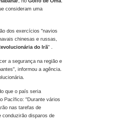
habahar
, no
Golfo de Omã
.
que consideram uma
arão dos exercícios "navios
navais chinesas e russas,
evolucionária do Irã
" .
ecer a segurança na região e
pantes", informou a agência.
lucionária.
 que o país seria
o Pacífico: "Durante vários
arão nas tarefas de
e conduzirão disparos de