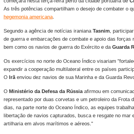
começará nesta terça-feira perto da cidade portuária de
C
As três potências compartilham o desejo de combater o 
hegemonia americana
.
Segundo a agência de notícias iraniana
Tasnim
, particip
de guerra e embarcações de combate e apoio das forças 
bem como os navios de guerra do Exército e da
Guarda R
Os exercícios no norte do Oceano Índico visariam "fortal
expandir a cooperação multilateral entre os países partici
O
Irã
enviou dez navios de sua Marinha e da Guarda Revo
O
Ministério da Defesa da Rússia
afirmou em comunicado
representado por duas corvetas e um petroleiro da Frota d
dias, na parte norte do Oceano Índico, as equipes trabalh
libertação de navios capturados, busca e resgate no mar 
artilharia em alvos marítimos e aéreos."