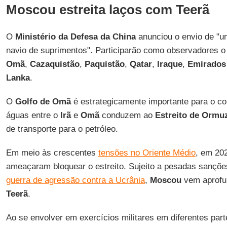
Moscou estreita laços com Teerã
O
Ministério da Defesa da China
anunciou o envio de "u
navio de suprimentos". Participarão como observadores 
Omã
,
Cazaquistão
,
Paquistão
,
Qatar
,
Iraque
,
Emirados
Lanka
.
O
Golfo de Omã
é estrategicamente importante para o co
águas entre o
Irã
e
Omã
conduzem ao
Estreito de Ormu
de transporte para o petróleo.
Em meio às crescentes
tensões no Oriente Médio
, em 20
ameaçaram bloquear o estreito. Sujeito a pesadas sanções
guerra de agressão contra a Ucrânia
,
Moscou
vem aprofu
Teerã
.
Ao se envolver em exercícios militares em diferentes pa