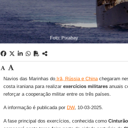
Foto: Pixabay
Navios das Marinhas do
Irã, Rússia e China
chegaram nest
costa iraniana para realizar
exercícios militares
anuais co
reforçar a cooperação militar entre os três países.
A informação é publicada por
DW
, 10-03-2025.
A fase principal dos exercícios, conhecida como
Cinturão