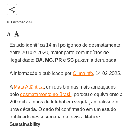
share
15 Fevereiro 2025
Estudo identifica 14 mil polígonos de desmatamento
entre 2010 e 2020, maior parte com indícios de
ilegalidade;
BA
,
MG
,
PR
e
SC
puxam a derrubada.
A informação é publicada por
ClimaInfo
, 14-02-2025.
A
Mata Atlântica
, um dos biomas mais ameaçados
pelo
desmatamento no Brasil
, perdeu o equivalente a
200 mil campos de futebol em vegetação nativa em
uma década. O dado foi confirmado em um estudo
publicado nesta semana na revista
Nature
Sustainability
.