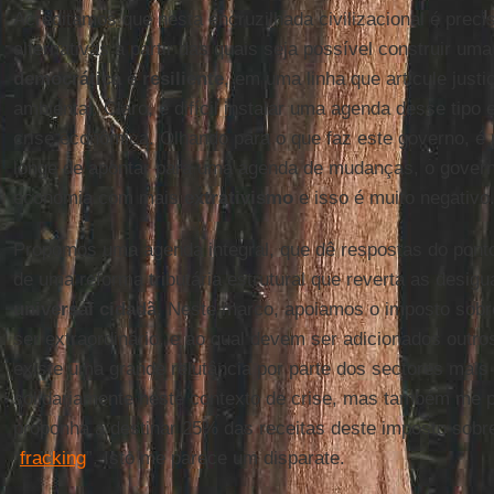
Acreditamos que nesta encruzilhada civilizacional é precis
alternativas a partir das quais seja possível construir um
democrática
e
resiliente
, em uma linha que articule justi
ambiental. Claro, é difícil instalar uma agenda desse tip
crise econômica. Olhando para o que faz este governo, é
longe de apontar para uma agenda de mudanças, o govern
economia com mais
extrativismo
e isso é muito negativo
Propomos uma agenda integral, que dê respostas do ponto 
de uma reforma tributária estrutural que reverta as desi
universal cidadã
. Neste marco, apoiamos o imposto sobr
ser extraordinário, e ao qual devem ser adicionados out
existe uma grande relutância por parte dos sectores mais
solidariamente neste contexto de crise, mas também me 
proponha a destinar 25% das receitas deste imposto sobr
“
fracking
”. Isto me parece um disparate.