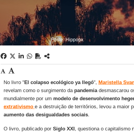
Fonte: Hippopx
No livro "
El colapso ecológico ya llegó
",
Maristella
Sva
revelam como o surgimento da
pandemia
desmascarou o
mundialmente por um
modelo
de desenvolvimento
hege
extrativismo
e a destruição de territórios, levou a maior 
aumento das desigualdades sociais
.
O livro, publicado por
Siglo
XXI
, questiona o capitalismo 