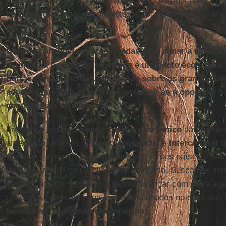
fragmentação política regional que não contribui para a int
necessário avançar em projetos de cooperação regional 
transição.
Uma das propostas apresentadas para sanar a situaçã
setores da população argentina é um pacto ecossocial
outras coisas, inclua um imposto sobre as grandes fo
acredita que esta proposta é possível, se a oposição po
contribuição solidária?
Propomos um
pacto ecossocial
e econômico
na Argentin
americano também. O
pacto ecossocial
e intercultural
d
ativistas e organizações sociais de diversos países, com
Bolívia, Brasil, Peru, Chile, além do nosso. Buscamos ins
comum, a partir da qual possamos avançar com outra a
conceitos-horizontes que foram desenhados no calor das
feministas
,
indígenas
e
campesinas
.