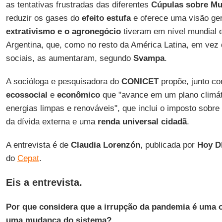
as tentativas frustradas das diferentes
Cúpulas sobre Mu
reduzir os gases do
efeito
estufa
e oferece uma visão ge
extrativismo
e o agronegócio
tiveram em nível mundial 
Argentina, que, como no resto da América Latina, em vez 
sociais, as aumentaram, segundo
Svampa
.
A socióloga e pesquisadora do
CONICET
propõe, junto c
ecossocial
e
econômico
que "avance em um plano climáti
energias limpas e renováveis", que inclui o imposto sobr
da dívida externa e uma
renda
universal
cidadã
.
A entrevista é de
Claudia Lorenzón
, publicada por
Hoy D
do
Cepat
.
Eis a entrevista.
Por que considera que a irrupção da pandemia é uma o
uma mudança do sistema?