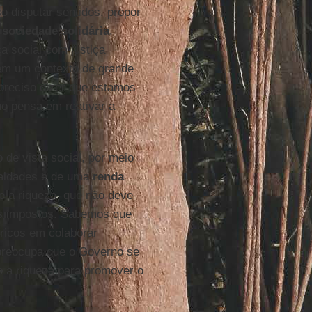
o disputar sentidos, propor
a
sociedade solidária
,
ça social com justiça
o em um contexto de grande
 preciso dizer que estamos
o pensa em reativar a
.
de vista social, por meio
gualdades e de uma
renda
e a riqueza, que não deve
ros impostos. Sabemos que
 ricos em colaborar
preocupa que o Governo se
e a riqueza para promover o