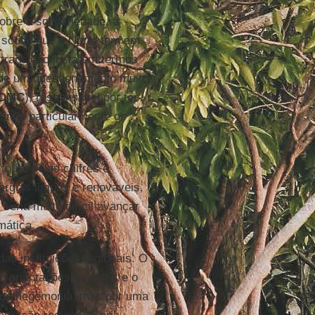
obre a solidariedade, a
 social que o Norte tem em
 transição justa em termos
r de um questionamento muito
OMC
), responsável por ter
tinge particularmente os
touro pelos chifres e
ergias limpas e renováveis,
seria muito difícil avançar
mática.
as instituições regionais. O
 orientações distintas e o
ipo de hegemonia, mas por uma