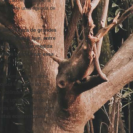
egração regional. Seria
em prol de uma agenda de
o de pobreza de grandes
 e econômico que, entre
rtunas. Em que medida
lítica busca frear essa
a, e em âmbito latino-
o
Sul
é promovido por
o Colômbia, Equador,
talar uma plataforma
genda de mãos dadas com
lutas ecoterritoriais
,