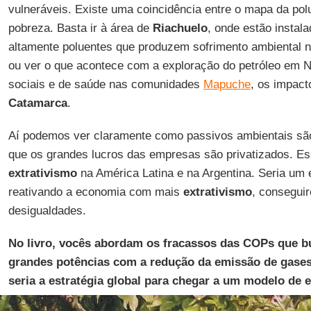
vulneráveis. Existe uma coincidência entre o mapa da pol
pobreza. Basta ir à área de
Riachuelo
, onde estão instal
altamente poluentes que produzem sofrimento ambiental 
ou ver o que acontece com a exploração do petróleo em 
sociais e de saúde nas comunidades
Mapuche
, os impac
Catamarca
.
Aí podemos ver claramente como passivos ambientais são
que os grandes lucros das empresas são privatizados. Es
extrativismo
na América Latina e na Argentina. Seria um e
reativando a economia com mais
extrativismo
, consegui
desigualdades.
No livro, vocês abordam os fracassos das COPs que 
grandes potências com a redução da emissão de gases 
seria a estratégia global para chegar a um modelo de e
ao longo do tempo?