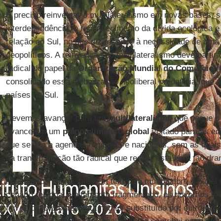
É preciso reinventar o multilateralismo em novas bases, s
interdependência, o reconhecimento da dívida ecológica e
relação ao Sul, no que diz respeito à necessidade de uma
geopolíticos. A reinvenção do multilateralismo deve parti
radical do papel da
Organização Mundial do Comércio
(
consolidado essa globalização neoliberal predatória, que a
países do Sul.
Devemos avançar para um
multilateralismo
que pegue o 
avance em um
plano
climático
global
voltado para as en
que se alie a agendas regionais e nacionais, sem as quais 
na transformação tão radical que requer esta hora tão dra
Na América Latina, também tem sido muito pobre o papel d
cenário regional é altamente fragmentado, os governos têm
fim do ciclo progressista não foi substituído por outro t