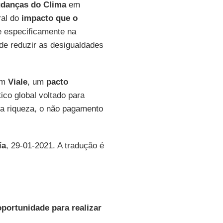
danças do Clima
em
ral do
impacto
que
o
e especificamente na
de reduzir as desigualdades
om
Viale
, um
pacto
co global voltado para
e a riqueza, o não pagamento
ía
, 29-01-2021. A tradução é
portunidade para realizar