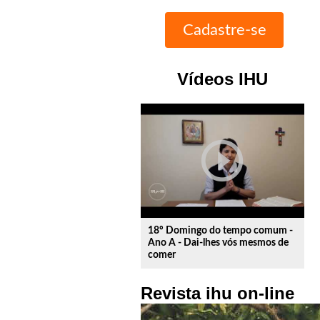
Vídeos IHU
play_circle_outline
18º Domingo do tempo comum -
Ano A - Dai-lhes vós mesmos de
comer
Revista ihu on-line