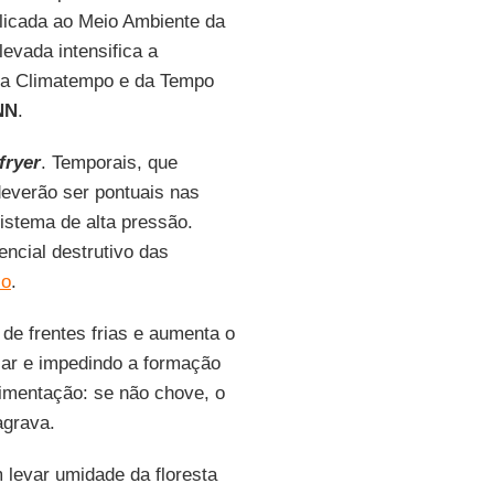
licada ao Meio Ambiente da
evada intensifica a
da Climatempo e da Tempo
NN
.
 fryer
. Temporais, que
deverão ser pontuais nas
istema de alta pressão.
cial destrutivo das
lo
.
de frentes frias e aumenta o
 ar e impedindo a formação
alimentação: se não chove, o
agrava.
 levar umidade da floresta