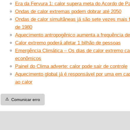
Era da Fervura 1: calor supera meta do Acordo de Pa
Ondas de calor extremas podem dobrar até 2050
Ondas de calor simultâneas já são sete vezes mais 
de 1980
Aquecimento antropogênico aumenta a frequência de
Calor extremo poderá afetar 1 bilhão de pessoas
Emergência Climática – Os dias de calor extremo c
econômicos
Painel do Clima adverte: calor pode sair de controle
Aquecimento global já é responsável por uma em cad
ao calor
⚠️
Comunicar erro