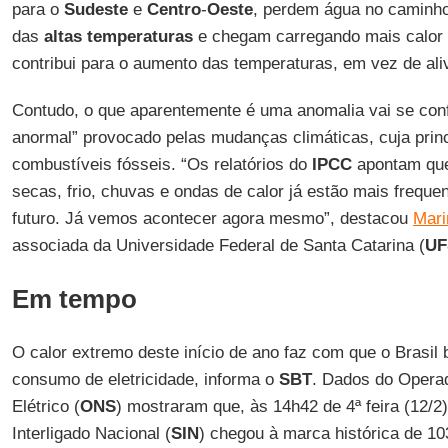
para o
Sudeste
e
Centro
-
Oeste
, perdem água no caminho
das
altas
temperaturas
e chegam carregando mais calor 
contribui para o aumento das temperaturas, em vez de alivi
Contudo, o que aparentemente é uma anomalia vai se con
anormal” provocado pelas mudanças climáticas, cuja prin
combustíveis fósseis. “Os relatórios do
IPCC
apontam q
secas, frio, chuvas e ondas de calor já estão mais frequen
futuro. Já vemos acontecer agora mesmo”, destacou
Mari
associada da Universidade Federal de Santa Catarina (
UF
Em tempo
O calor extremo deste início de ano faz com que o Brasil
consumo de eletricidade, informa o
SBT
. Dados do Opera
Elétrico (
ONS
) mostraram que, às 14h42 de 4ª feira (12/2
Interligado Nacional (
SIN
) chegou à marca histórica de 10