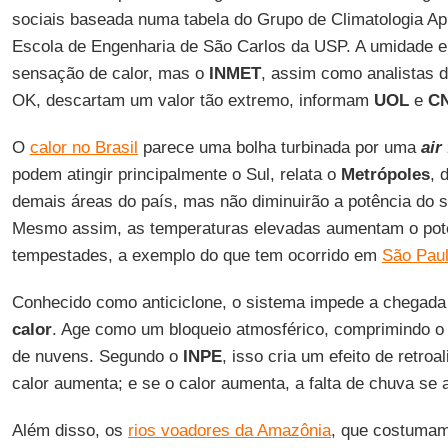
sociais baseada numa tabela do Grupo de Climatologia Ap
Escola de Engenharia de São Carlos da USP. A umidade el
sensação de calor, mas o
INMET
, assim como analistas 
OK, descartam um valor tão extremo, informam
UOL
e
C
O
calor no Brasil
parece uma bolha turbinada por uma
air
podem atingir principalmente o Sul, relata o
Metrópoles
, 
demais áreas do país, mas não diminuirão a potência do s
Mesmo assim, as temperaturas elevadas aumentam o poten
tempestades, a exemplo do que tem ocorrido em
São Pau
Conhecido como anticiclone, o sistema impede a chegada 
calor
. Age como um bloqueio atmosférico, comprimindo o
de nuvens. Segundo o
INPE
, isso cria um efeito de retro
calor aumenta; e se o calor aumenta, a falta de chuva se 
Além disso, os
rios voadores da Amazônia
, que costumam