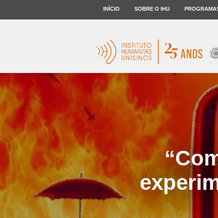
INÍCIO
SOBRE O IHU
PROGRAMA
“Como
experim