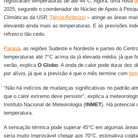
registraram temperaturas de até 44°C. Agora, uma nova
o
2025, segundo o coordenador do Núcleo de Apoio à Pes
Climáticas da USP,
Tércio Ambrizzi
– atinge as áreas mai
elevando ainda mais as temperaturas. E as previsões ind
refresco tão cedo.
Paraná
, as regiões Sudeste e Nordeste e partes do Cent
temperaturas até 7°C acima da já elevada média, já que f
verão, explica
O Globo
. A onda de calor pode durar dez d
por alívio, já que a previsão é que o mês termine com
tem
“Não há indícios de mudanças significativas no padrão atm
que o calor extremo deve persistir”, explica a meteorolog
Instituto Nacional de Meteorologia (
INMET
). Há potencial
temperatura.
A sensação térmica pode superar 45°C em algumas áreas
seria muito improvável chegar aos 70°C, estimativa cogi