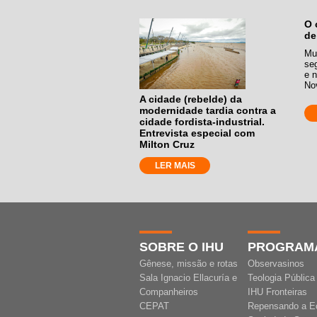
O 
de
Mu
se
e n
Nov
A cidade (rebelde) da
modernidade tardia contra a
cidade fordista-industrial.
Entrevista especial com
Milton Cruz
LER MAIS
SOBRE O IHU
PROGRAM
Gênese, missão e rotas
Observasinos
Sala Ignacio Ellacuría e
Teologia Pública
Companheiros
IHU Fronteiras
CEPAT
Repensando a E