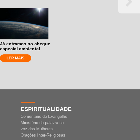
Já entramos no cheque
especial ambiental
LER MAIS
ESPIRITUALIDADE
Comentário do Evangelho
Ministério da palavra na
voz das Mulheres
Orações Inter-Religiosas