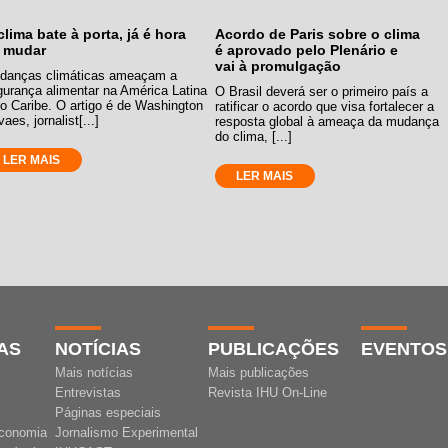
clima bate à porta, já é hora
Acordo de Paris sobre o clima
 mudar
é aprovado pelo Plenário e
vai à promulgação
danças climáticas ameaçam a
gurança alimentar na América Latina
O Brasil deverá ser o primeiro país a
o Caribe. O artigo é de Washington
ratificar o acordo que visa fortalecer a
aes, jornalist[...]
resposta global à ameaça da mudança
do clima, [...]
LER MAIS
LER MAIS
AS
NOTÍCIAS
PUBLICAÇÕES
EVENTOS
Mais notícias
Mais publicações
Entrevistas
Revista IHU On-Line
Páginas especiais
conomia
Jornalismo Experimental