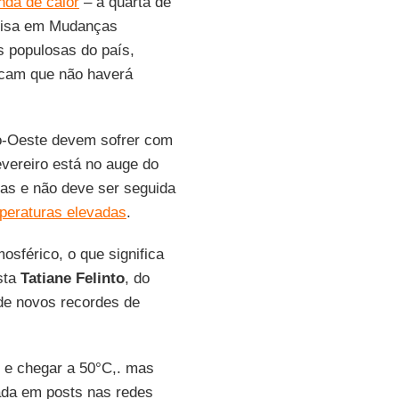
nda de calor
– a quarta de
quisa em Mudanças
s populosas do país,
icam que não haverá
ro-Oeste devem sofrer com
evereiro está no auge do
ias e não deve ser seguida
peraturas elevadas
.
osférico, o que significa
ista
Tatiane Felinto
, do
 de novos recordes de
 e chegar a 50°C,. mas
tada em posts nas redes