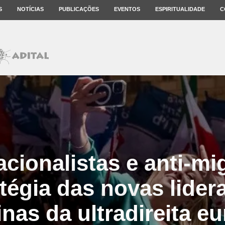
S
NOTÍCIAS
PUBLICAÇÕES
EVENTOS
ESPIRITUALIDADE
C
acionalistas e anti-mi
atégia das novas lider
nas da ultradireita e