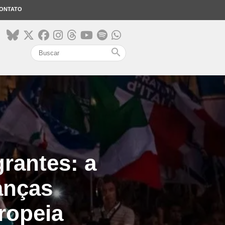
ONTATO
search
grantes: a
anças
uropeia