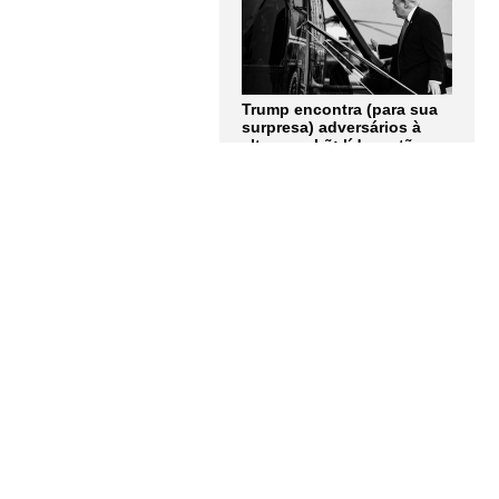
Trump encontra (para sua
surpresa) adversários à
altura no Irã: líderes tão
obstinados quanto ele.
Artigo de Andrew Roth
LER MAIS
Quem tem medo dos
corpos trans? Entrevista
com Berenice Bento
LER MAIS