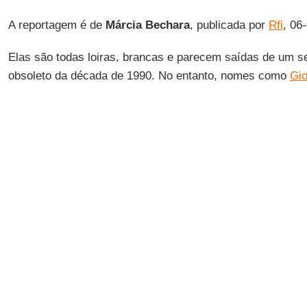
A reportagem é de
Márcia
Bechara
, publicada por
Rfi
, 06
Elas são todas loiras, brancas e parecem saídas de um s
obsoleto da década de 1990. No entanto, nomes como
Gio
Marine Le Pen
, líder do Reunião Nacional (
RN
), o maior 
França,
Pia Kjaersgaard
, ex-líder do partido nacionalista
Partido do Progresso, da ultradireita norueguesa, e
Alice
maior partido da extrema direita alemã, parecem querer m
corações em
Beverly Hills
.
O projeto de "
feminização
"
da extrema direita
no contine
uma espécie de "ovo da serpente", mas um plano estratég
inimigos muito bem definidos, como explicou à
RFI
o cient
de Barros
. "Essa é uma mudança significativa. Historicam
associada a figuras masculinas autoritárias, líderes que
de forma patriarcal, na figura do 'Pai', como no caso de
Je