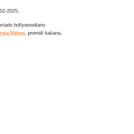
-02-2025.
eriado hollywoodiano
rgia Meloni
, premiê italiana,
partido de extrema direita da
 dinamarquês,
Siv Jens
, do
Weidel
, nova líder do AfD,
uito mais do que conquistar
nte europeu não seria mais
ico de longo prazo - e com
ista político
Thomás Zicman
ente, a extrema direita era
 impunham sua força e ordem
an-Marie Le Pen
e o atual