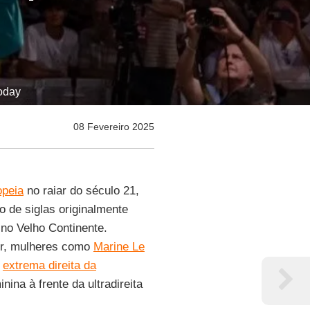
Today
08 Fevereiro 2025
opeia
no raiar do século 21,
o de siglas originalmente
 no Velho Continente.
der, mulheres como
Marine Le
e
extrema direita da
ina à frente da ultradireita