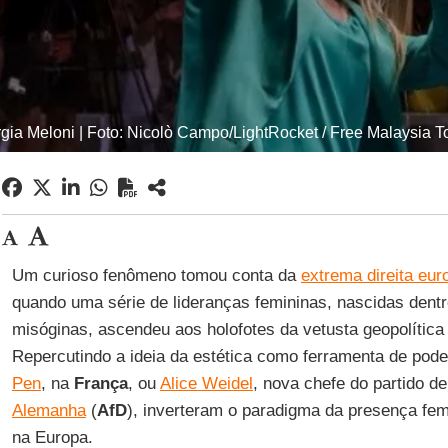
gia Meloni | Foto: Nicolò Campo/LightRocket / Free Malaysia 
Um curioso fenômeno tomou conta da
extrema direita eur
quando uma série de lideranças femininas, nascidas dentr
misóginas, ascendeu aos holofotes da vetusta geopolítica
Repercutindo a ideia da estética como ferramenta de po
Pen
, na
França
, ou
Alice Weidel
, nova chefe do partido d
Alemanha
(
AfD
), inverteram o paradigma da presença femin
na Europa.