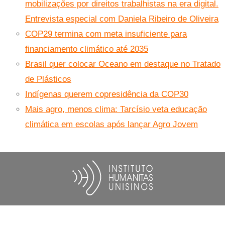
mobilizações por direitos trabalhistas na era digital.
Entrevista especial com Daniela Ribeiro de Oliveira
COP29 termina com meta insuficiente para
financiamento climático até 2035
Brasil quer colocar Oceano em destaque no Tratado
de Plásticos
Indígenas querem copresidência da COP30
Mais agro, menos clima: Tarcísio veta educação
climática em escolas após lançar Agro Jovem