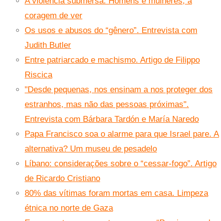
A violência submersa. Homens e mulheres, a
coragem de ver
Os usos e abusos do “gênero”. Entrevista com
Judith Butler
Entre patriarcado e machismo. Artigo de Filippo
Riscica
"Desde pequenas, nos ensinam a nos proteger dos
estranhos, mas não das pessoas próximas".
Entrevista com Bárbara Tardón e María Naredo
Papa Francisco soa o alarme para que Israel pare. A
alternativa? Um museu de pesadelo
Líbano: considerações sobre o “cessar-fogo”. Artigo
de Ricardo Cristiano
80% das vítimas foram mortas em casa. Limpeza
étnica no norte de Gaza