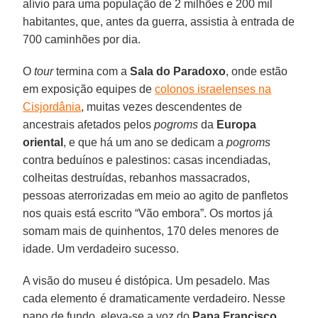
alívio para uma população de 2 milhões e 200 mil
habitantes, que, antes da guerra, assistia à entrada de
700 caminhões por dia.
O
tour
termina com a
Sala do Paradoxo
, onde estão
em exposição equipes de
colonos israelenses na
Cisjordânia
, muitas vezes descendentes de
ancestrais afetados pelos
pogroms
da
Europa
oriental
, e que há um ano se dedicam a
pogroms
contra beduínos e palestinos: casas incendiadas,
colheitas destruídas, rebanhos massacrados,
pessoas aterrorizadas em meio ao agito de panfletos
nos quais está escrito “Vão embora”. Os mortos já
somam mais de quinhentos, 170 deles menores de
idade. Um verdadeiro sucesso.
A visão do museu é distópica. Um pesadelo. Mas
cada elemento é dramaticamente verdadeiro. Nesse
pano de fundo, eleva-se a voz do
Papa Francisco
,