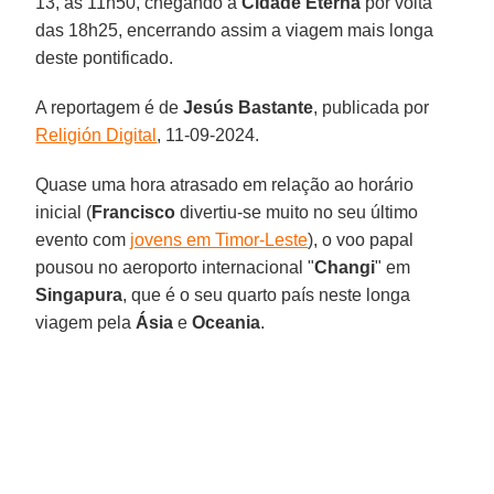
13, às 11h50, chegando à
Cidade Eterna
por volta
das 18h25, encerrando assim a viagem mais longa
deste pontificado.
A reportagem é de
Jesús Bastante
, publicada por
Religión Digital
, 11-09-2024.
Quase uma hora atrasado em relação ao horário
inicial (
Francisco
divertiu-se muito no seu último
evento com
jovens em Timor-Leste
), o voo papal
pousou no aeroporto internacional "
Changi
" em
Singapura
, que é o seu quarto país neste longa
viagem pela
Ásia
e
Oceania
.