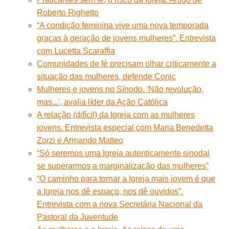
Roberto Righetto
“A condição feminina vive uma nova temporada
graças à geração de jovens mulheres”. Entrevista
com Lucetta Scaraffia
Comunidades de fé precisam olhar criticamente a
situação das mulheres, defende Conic
Mulheres e jovens no Sínodo. 'Não revolução,
mas...', avalia líder da Ação Católica
A relação (difícil) da Igreja com as mulheres
jovens. Entrevista especial com Maria Benedetta
Zorzi e Armando Matteo
“Só seremos uma Igreja autenticamente sinodal
se superarmos a marginalização das mulheres”
“O caminho para tornar a Igreja mais jovem é que
a Igreja nos dê espaço, nos dê ouvidos”.
Entrevista com a nova Secretária Nacional da
Pastoral da Juventude