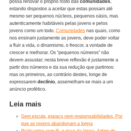
possa renovar o próprio rosto das
comunidades
,
estando dispostos a aceitar que estas possam até
mesmo ser pequenos núcleos, pequenos oásis, mas
autenticamente habitáveis pelas jovens e pelos
jovens como um todo.
Comunidades
nas quais, como
nos ensinam justamente as jovens, deve poder voltar
a fluir a vida, o dinamismo, o frescor, a vontade de
crescer e melhorar. Os “pequenos números” não
devem assustar; nesta breve reflexão é justamente a
partir dos números e da sua redução que partimos:
mas os primeiros, ao contrário destes, longe de
expressarem
declínio
, assemelham-se mais a um
anúncio profético.
Leia mais
Sem escuta, espaço nem responsabilidades. Por
que as jovens abandonam a Igreja
Praticantes sem fé, o risco da Igreja. Artigo de