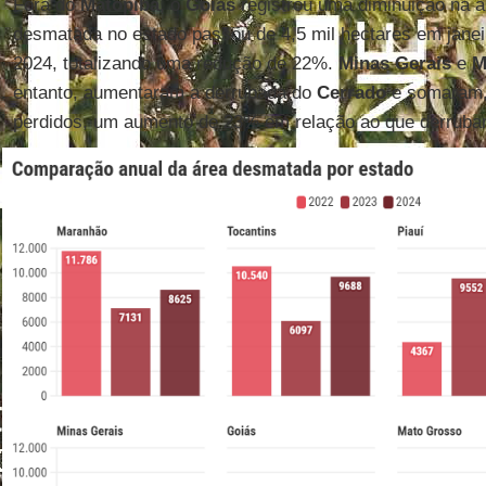
Fora do
Matopiba
, o
Goiás
registrou uma diminuição na á
desmatada no estado passou de 4,5 mil hectares em janei
2024, totalizando uma redução de 22%.
Minas Gerais
e
M
entanto, aumentaram a derrubada do
Cerrado
e somaram, 
perdidos, um aumento de 23% em relação ao que derrubar