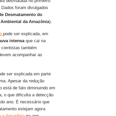
ea desmatada no primeiro
. Dados foram divulgados
 de Desmatamento do
a Ambiental da Amazônia
).
to
pode ser explicada, em
huva intensa
que cai na
s cientistas também
evem acompanhar as
de ser explicada em parte
oma. Apesar da redução
 está de fato diminuindo em
 o que dificulta a detecção
 do ano. É necessário que
atamento estejam agora
ra a Amazônia
no ano