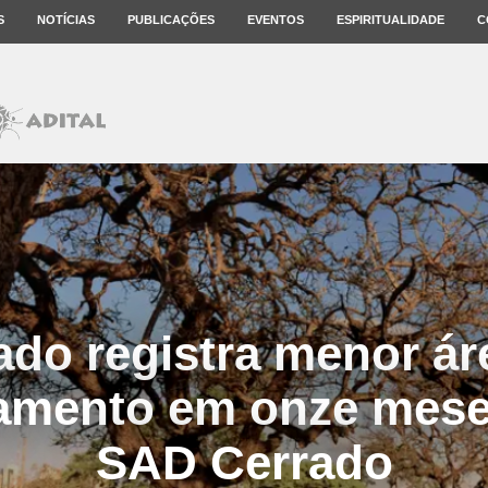
S
NOTÍCIAS
PUBLICAÇÕES
EVENTOS
ESPIRITUALIDADE
C
ado registra menor ár
mento em onze meses
SAD Cerrado