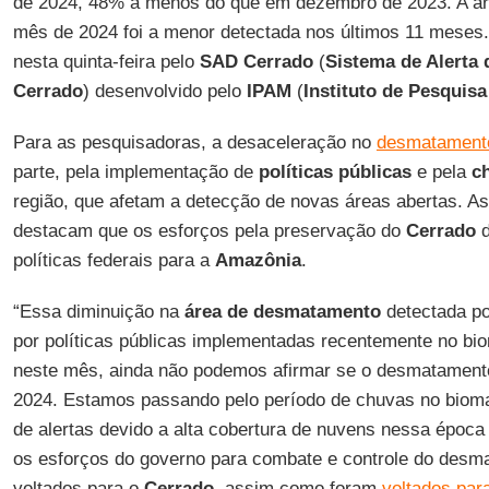
de 2024, 48% a menos do que em dezembro de 2023. A ár
mês de 2024 foi a menor detectada nos últimos 11 meses
nesta quinta-feira pelo
SAD Cerrado
(
Sistema de Alerta
Cerrado
) desenvolvido pelo
IPAM
(
Instituto de Pesquis
Para as pesquisadoras, a desaceleração no
desmatamen
parte, pela implementação de
políticas públicas
e pela
c
região, que afetam a detecção de novas áreas abertas. A
destacam que os esforços pela preservação do
Cerrado
d
políticas federais para a
Amazônia
.
‌“Essa diminuição na
área de desmatamento
detectada po
por políticas públicas implementadas recentemente no bi
neste mês, ainda não podemos afirmar se o desmatamento
2024. Estamos passando pelo período de chuvas no bioma,
de alertas devido a alta cobertura de nuvens nessa época
os esforços do governo para combate e controle do desm
voltados para o
Cerrado
, assim como foram
voltados pa