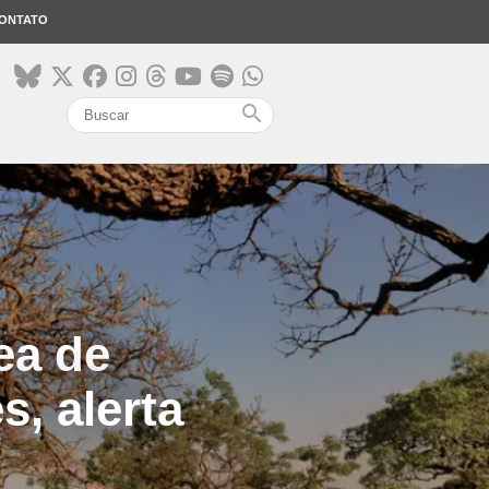
ONTATO
search
ea de
, alerta