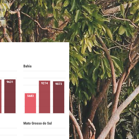
rea desmatada. A área
ro de 2023 para 3,5 mil em
ato Grosso do Sul
, no
juntos, 8 mil hectares
am em janeiro de 2023.