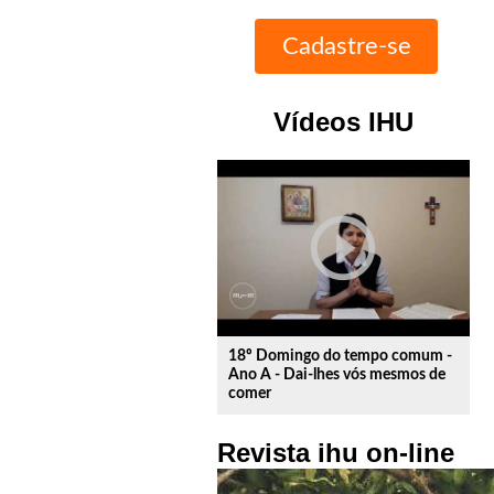
Vídeos IHU
play_circle_outline
18º Domingo do tempo comum -
Ano A - Dai-lhes vós mesmos de
comer
Revista ihu on-line