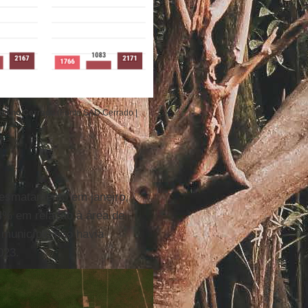
ado no Cerrado
(Fonte SAD Cerrado |
 desmatamento em janeiro,
4% em relação à área de
 município não havia
023.