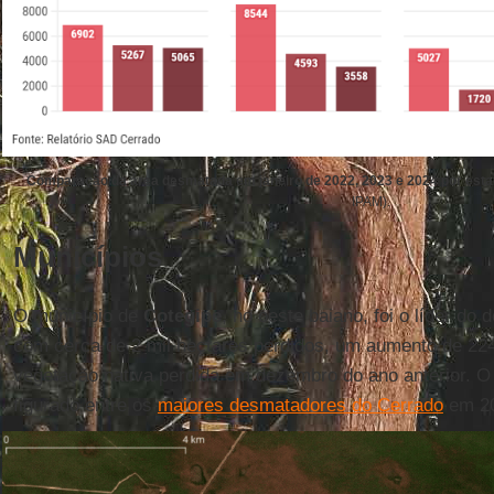
Comparação da área desmatada em janeiro de 2022, 2023 e 2024 por est
IPAM).
Municípios
O município de
Cotegipe
, no oeste baiano, foi o líder do
com cerca de 2 mil hectares perdidos, um aumento de 22
vegetação nativa perdida em dezembro do ano anterior. O
figurado entre os
maiores desmatadores do Cerrado
em 2