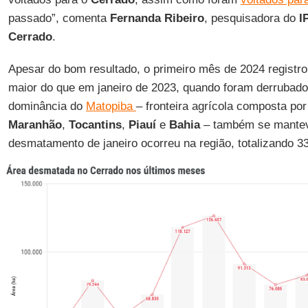
passado”, comenta
Fernanda Ribeiro
, pesquisadora do
I
Cerrado
.
‌Apesar do bom resultado, o primeiro mês de 2024 regis
maior do que em janeiro de 2023, quando foram derrubados
dominância do
Matopiba
– fronteira agrícola composta po
Maranhão
,
Tocantins
,
Piauí
e
Bahia
– também se mantev
desmatamento de janeiro ocorreu na região, totalizando 33