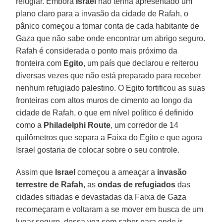
refugiar. Embora
Israel
não tenha apresentado um
plano claro para a invasão da cidade de Rafah, o
pânico começou a tomar conta de cada habitante de
Gaza que não sabe onde encontrar um abrigo seguro.
Rafah é considerada o ponto mais próximo da
fronteira com
Egito
, um país que declarou e reiterou
diversas vezes que não está preparado para receber
nenhum refugiado palestino. O Egito fortificou as suas
fronteiras com altos muros de cimento ao longo da
cidade de Rafah, o que em nível político é definido
como a
Philadelphi Route
, um corredor de 14
quilômetros que separa a Faixa do Egito e que agora
Israel gostaria de colocar sobre o seu controle.
Assim que
Israel
começou a ameaçar a
invasão
terrestre de Rafah
, as
ondas de refugiados
das
cidades sitiadas e devastadas da Faixa de Gaza
recomeçaram e voltaram a se mover em busca de um
lugar seguro, dessa vez sem saber para onde ir.