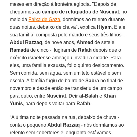
meses em direção à fronteira egípcia. "Depois de
chegarmos ao
campo de refugiados de Nuseirat
, no
meio da
Faixa de Gaza
, dormimos ao relento durante
duas noites, debaixo de chuva", explica
Hiyam
. Ela e
sua família, composta pelo marido e seus três filhos –
Abdul Razzaq
, de nove anos,
Ahmed
de sete e
Ramadã
de cinco -, fugiram de
Rafah
depois que o
exército israelense ameaçou invadir a cidade. Para
eles, uma família exausta, foi o quinto deslocamento.
Sem comida, sem água, sem um teto estável e sem
escola. A família fugiu do bairro de
Sabra
no final de
novembro e desde então se transferiu de um campo
para outro, entre
Nuseirat
,
Deir al-Balah
e
Khan
Yunis
, para depois voltar para
Rafah
.
“A última noite passada na rua, debaixo de chuva -
conta o pequeno
Abdul Razzaq
- nós dormíamos ao
relento sem cobertores e, enquanto estávamos