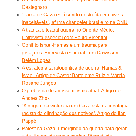
Castegnaro
“Faixa de Gaza está sendo destruída em níveis
inaceitáveis”, afirma chanceler brasileiro na ONU
A trágica e teatral guerra no Oriente Médio.
Entrevista especial com Paulo Visentini
Conflito Israel-Hamas é um trauma para
gerações. Entrevista especial com Dawisson
Belém Lopes
A estratégia tanatopolítica de guerra: Hamas &
Israel. Artigo de Castor Bartolomé Ruiz e Márcia
Rosane Junges
O problema do antissemitismo atual. Artigo de
Andrea Zhok
“A origem da violência em Gaza está na ideologia
racista da eliminação dos nativos”. Artigo de Ilan
Pappé
Palestina-Gaza. Emergindo da guerra para gerar