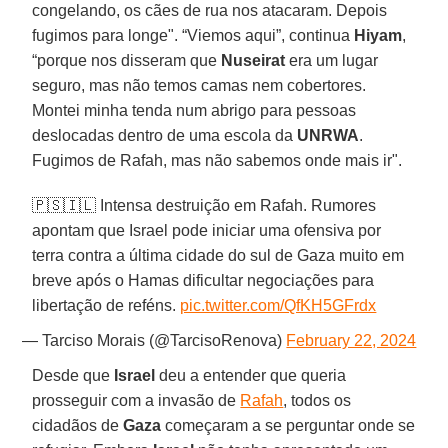
congelando, os cães de rua nos atacaram. Depois
fugimos para longe". “Viemos aqui”, continua
Hiyam
,
“porque nos disseram que
Nuseirat
era um lugar
seguro, mas não temos camas nem cobertores.
Montei minha tenda num abrigo para pessoas
deslocadas dentro de uma escola da
UNRWA
.
Fugimos de Rafah, mas não sabemos onde mais ir".
🇵🇸🇮🇱 Intensa destruição em Rafah. Rumores
apontam que Israel pode iniciar uma ofensiva por
terra contra a última cidade do sul de Gaza muito em
breve após o Hamas dificultar negociações para
libertação de reféns.
pic.twitter.com/QfKH5GFrdx
— Tarciso Morais (@TarcisoRenova)
February 22, 2024
Desde que
Israel
deu a entender que queria
prosseguir com a invasão de
Rafah
, todos os
cidadãos de
Gaza
começaram a se perguntar onde se