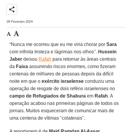
share
28 Fevereiro 2024
“Nunca me ocorreu que eu me viria chorar por
Sara
com infinita tristeza e lágrimas nos olhos".
Hussein
Jaber
deixou
Rafah
para retornar às áreas centrais
da
Faixa
assumindo riscos enormes, como fizeram
centenas de milhares de pessoas depois da difícil
noite em que o
exército israelense
conduziu uma
operação de resgate de dois reféns israelenses no
campo de Refugiados de Shabura
em
Rafah
. A
operação acabou nas primeiras páginas de todos os
jornais. Muitos esqueceram de comunicar mais de
uma centena de vítimas "colaterais".
A reportagem é de
Majd Ramdan Al-Assar
,