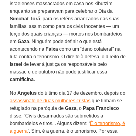
israelenses massacrados em casa nos kibutzim
enquanto se preparavam para celebrar o Dia da
Simchat
Torá
, para os reféns arrancados das suas
famílias, assim como para os civis inocentes — um
terço dos quais crianças — mortos nos bombardeios
em
Gaza
. Ninguém pode definir o que está
acontecendo na
Faixa
como um “dano colateral” na
luta contra o terrorismo. O direito à defesa, o direito de
Israel
de levar à justiça os responsáveis ​​pelo
massacre de outubro não pode justificar essa
carnificina
.
No
Angelus
do último dia 17 de dezembro, depois do
assassinato de duas mulheres cristãs
que tinham se
refugiado na paróquia de
Gaza
, o
Papa
Francisco
disse: “Civis desarmados são submetidos a
bombardeios e tiros... Alguns dizem: ‘
É o terrorismo, é
a guerra
’. Sim, é a guerra, é o terrorismo. Por essa