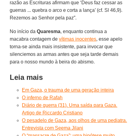
razão as Escrituras afirmam que ‘Deus faz cessar as
guerras ... quebra o arco e corta a lança’ (cf. Sl 46,9).
Rezemos ao Senhor pela paz”.
No início da
Quaresma
, enquanto continua a
macabra contagem de
vítimas inocentes
, esse apelo
torna-se ainda mais insistente, para invocar que
silenciemos as armas antes que seja tarde demais
para o nosso mundo à beira do abismo.
Leia mais
Em Gaza, o trauma de uma geração inteira
O inferno de Rafah
Diário de guerra (31). Uma saída para Gaza.
Artigo de Riccardo Cristiano
O pesadelo de Gaza, aos olhos de uma pediatra.
Entrevista com Seema Jilani
O “massacre de Gaza”: uma hipótese muito