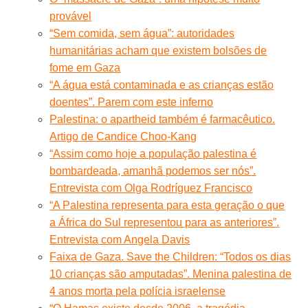
provável
“Sem comida, sem água”: autoridades
humanitárias acham que existem bolsões de
fome em Gaza
“A água está contaminada e as crianças estão
doentes”. Parem com este inferno
Palestina: o apartheid também é farmacêutico.
Artigo de Candice Choo-Kang
“Assim como hoje a população palestina é
bombardeada, amanhã podemos ser nós”.
Entrevista com Olga Rodríguez Francisco
“A Palestina representa para esta geração o que
a África do Sul representou para as anteriores”.
Entrevista com Angela Davis
Faixa de Gaza. Save the Children: “Todos os dias
10 crianças são amputadas”. Menina palestina de
4 anos morta pela polícia israelense