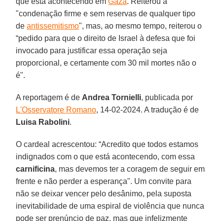
que está acontecendo em
Gaza
. Reiterou a
"condenação firme e sem reservas de qualquer tipo
de
antissemitismo
", mas, ao mesmo tempo, reiterou o
“pedido para que o direito de Israel à defesa que foi
invocado para justificar essa operação seja
proporcional, e certamente com 30 mil mortes não o
é".
A reportagem é de
Andrea
Tornielli
, publicada por
L'Osservatore Romano
, 14-02-2024. A tradução é de
Luisa Rabolini
.
O cardeal acrescentou: “Acredito que todos estamos
indignados com o que está acontecendo, com essa
carnificina
, mas devemos ter a coragem de seguir em
frente e não perder a esperança". Um convite para
não se deixar vencer pelo desânimo, pela suposta
inevitabilidade de uma espiral de violência que nunca
pode ser prenúncio de paz, mas que infelizmente