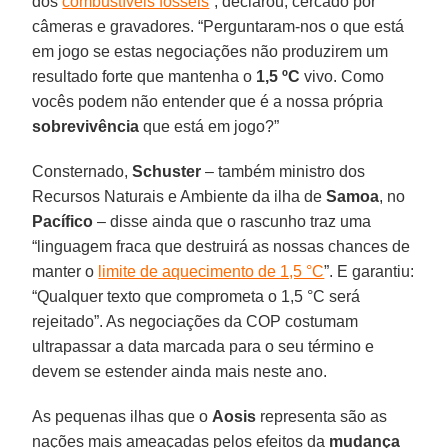
dos
combustíveis fósseis
”, declarou, cercado por
câmeras e gravadores. “Perguntaram-nos o que está
em jogo se estas negociações não produzirem um
resultado forte que mantenha o
1,5 ºC
vivo. Como
vocês podem não entender que é a nossa própria
sobrevivência
que está em jogo?”
Consternado,
Schuster
– também ministro dos
Recursos Naturais e Ambiente da ilha de
Samoa
, no
Pacífico
– disse ainda que o rascunho traz uma
“linguagem fraca que destruirá as nossas chances de
manter o
limite de aquecimento de 1,5 °C
”. E garantiu:
“Qualquer texto que comprometa o 1,5 °C será
rejeitado”. As negociações da COP costumam
ultrapassar a data marcada para o seu término e
devem se estender ainda mais neste ano.
As pequenas ilhas que o
Aosis
representa são as
nações mais ameaçadas pelos efeitos da
mudança