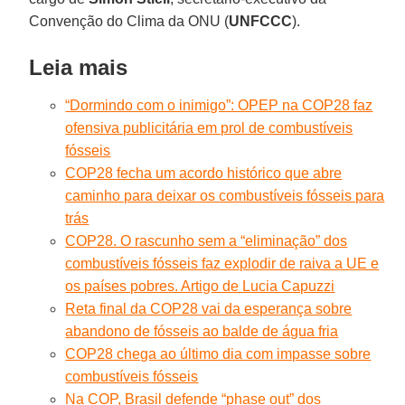
Convenção do Clima da ONU (
UNFCCC
).
Leia mais
“Dormindo com o inimigo”: OPEP na COP28 faz
ofensiva publicitária em prol de combustíveis
fósseis
COP28 fecha um acordo histórico que abre
caminho para deixar os combustíveis fósseis para
trás
COP28. O rascunho sem a “eliminação” dos
combustíveis fósseis faz explodir de raiva a UE e
os países pobres. Artigo de Lucia Capuzzi
Reta final da COP28 vai da esperança sobre
abandono de fósseis ao balde de água fria
COP28 chega ao último dia com impasse sobre
combustíveis fósseis
Na COP, Brasil defende “phase out” dos