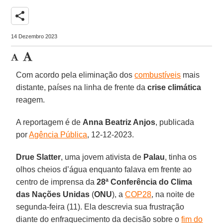
share
14 Dezembro 2023
Com acordo pela eliminação dos
combustíveis
mais
distante, países na linha de frente da
crise climática
reagem.
A reportagem é de
Anna Beatriz Anjos
, publicada
por
Agência Pública
, 12-12-2023.
Drue Slatter
, uma jovem ativista de
Palau
, tinha os
olhos cheios d’água enquanto falava em frente ao
centro de imprensa da
28ª Conferência do Clima
das Nações Unidas
(
ONU
), a
COP28
, na noite de
segunda-feira (11). Ela descrevia sua frustração
diante do enfraquecimento da decisão sobre o
fim do