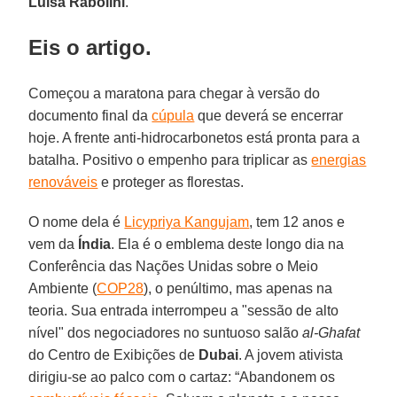
Luisa Rabolini
.
Eis o artigo.
Começou a maratona para chegar à versão do
documento final da
cúpula
que deverá se encerrar
hoje. A frente anti-hidrocarbonetos está pronta para a
batalha. Positivo o empenho para triplicar as
energias
renováveis
e proteger as florestas.
O nome dela é
Licypriya Kangujam
, tem 12 anos e
vem da
Índia
. Ela é o emblema deste longo dia na
Conferência das Nações Unidas sobre o Meio
Ambiente (
COP28
), o penúltimo, mas apenas na
teoria. Sua entrada interrompeu a "sessão de alto
nível" dos negociadores no suntuoso salão
al-Ghafat
do Centro de Exibições de
Dubai
. A jovem ativista
dirigiu-se ao palco com o cartaz: “Abandonem os