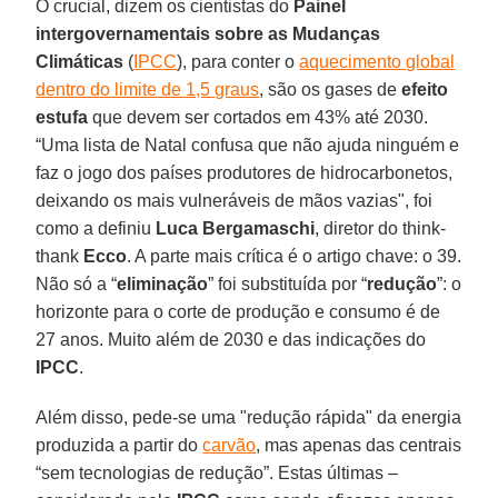
O crucial, dizem os cientistas do
Painel
intergovernamentais sobre as Mudanças
Climáticas
(
IPCC
), para conter o
aquecimento global
dentro do limite de 1,5 graus
, são os gases de
efeito
estufa
que devem ser cortados em 43% até 2030.
“Uma lista de Natal confusa que não ajuda ninguém e
faz o jogo dos países produtores de hidrocarbonetos,
deixando os mais vulneráveis de mãos vazias", foi
como a definiu
Luca Bergamaschi
, diretor do think-
thank
Ecco
. A parte mais crítica é o artigo chave: o 39.
Não só a “
eliminação
” foi substituída por “
redução
”: o
horizonte para o corte de produção e consumo é de
27 anos. Muito além de 2030 e das indicações do
IPCC
.
Além disso, pede-se uma "redução rápida" da energia
produzida a partir do
carvão
, mas apenas das centrais
“sem tecnologias de redução”. Estas últimas –