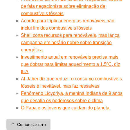
de fala negacionista sobre eliminação de
combustíveis fósseis
Acordo para triplicar energias renováveis não
inclui fim dos combustíveis fósseis
Shell corta recursos para renováveis, mas lança
campanha em horário nobre sobre transição
energética
Investimento anual em renováveis precisa mais
que dobrar para limitar aquecimento a 1,5ºC, diz
IEA
Al-Jaber diz que reduzir o consumo combustíveis
fósseis é inevitável, mas faz ressalvas
Fenômeno Licypriya, a menina indiana de 9 anos
que desafia os poderosos sobre o clima
O Papa e os jovens que cuidam do planeta
⚠️
Comunicar erro