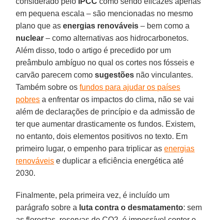
considerado pelo
IPCC
como sendo eficazes apenas
em pequena escala – são mencionadas no mesmo
plano que as
energias renováveis
– bem como a
nuclear
– como alternativas aos hidrocarbonetos.
Além disso, todo o artigo é precedido por um
preâmbulo ambíguo no qual os cortes nos fósseis e
carvão parecem como
sugestões
não vinculantes.
Também sobre os
fundos para ajudar os países
pobres
a enfrentar os impactos do clima, não se vai
além de declarações de princípio e da admissão de
ter que aumentar drasticamente os fundos. Existem,
no entanto, dois elementos positivos no texto. Em
primeiro lugar, o empenho para triplicar as
energias
renováveis
e duplicar a eficiência energética até
2030.
Finalmente, pela primeira vez, é incluído um
parágrafo sobre a
luta contra o desmatamento
: sem
as florestas, reservas de CO2, é impossível conter o