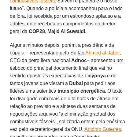
combustíveis fósseis
. Salvem o planeta e o nosso
futuro". Quando a polícia a acompanhou para o lado
de fora, foi recebida por um estrondoso aplauso e a
adolescente recebeu os cumprimentos do diretor
geral da
COP28
,
Majid Al Suwaidi
.
Alguns minutos depois, porém, a presidência da
cúpula – representado pelo Sultão
Ahmed al-Jaber
,
CEO da petrolífera nacional
Adnoc–
apresentou um
esboço do principal documento final que vai no
sentido oposto às expectativas de
Licypriya
e de
tantos jovens que vieram a
Dubai
para pedir aos
líderes uma autêntica
transição energética
. O texto
foi divulgado com mais de oito horas de atraso em
relação ao previsto e a síntese duas semanas de
negociações arquivou “a eliminação gradual dos
combustíveis fósseis", solicitada ontem pela enésima
vez pelo secretário-geral da ONU,
António Guterres
,
de volta aos Emirados para o “
gran finale
”.