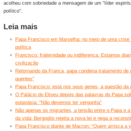
acolheu com sobriedade a mensagem de um “líder espiritu
político”.
Leia mais
Papa Francisco em Marselha: no meio de uma crise m
política
Francisco: fraternidade ou indiferença. Estamos dia
civilização
Retornando da França, papa condena tratamento de 
quentes”
Papa Francisco: está nos seus genes, a questão da
O Palácio do Eliseu depois das palavras do Papa so
eutanásia: “Não devemos ter vergonha”
Não apenas os migrantes, a tensão entre o Papa e 
da vida: Bergoglio rejeita a nova lei e nega a recons
Papa Francisco diante de Macron: “Quem arrisca a v