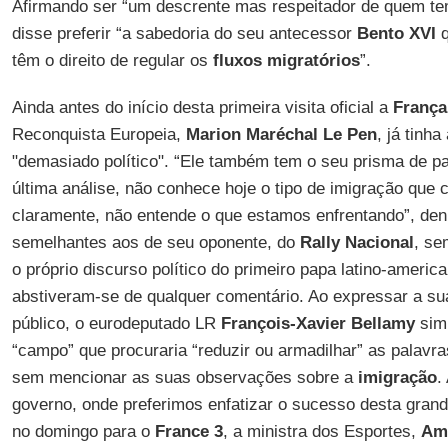
Afirmando ser “um descrente mas respeitador de quem te
disse preferir “a sabedoria do seu antecessor
Bento XVI
q
têm o direito de regular os
fluxos migratórios
”.
Ainda antes do início desta primeira visita oficial a
França
Reconquista Europeia,
Marion Maréchal Le Pen
, já tinh
"demasiado político". “Ele também tem o seu prisma de p
última análise, não conhece hoje o tipo de imigração que
claramente, não entende o que estamos enfrentando”, den
semelhantes aos de seu oponente, do
Rally Nacional
, s
o próprio discurso político do primeiro papa latino-americ
abstiveram-se de qualquer comentário. Ao expressar a sua
público, o eurodeputado LR
François-Xavier Bellamy
simp
“campo” que procuraria “reduzir ou armadilhar” as palavra
sem mencionar as suas observações sobre a
imigração
.
governo, onde preferimos enfatizar o sucesso desta gran
no domingo para o
France 3
, a ministra dos Esportes,
Amé