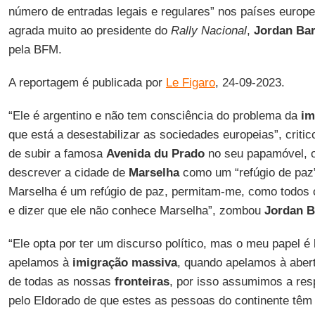
número de entradas legais e regulares” nos países europ
agrada muito ao presidente do
Rally Nacional
,
Jordan Bar
pela BFM.
A reportagem é publicada por
Le Figaro
, 24-09-2023.
“Ele é argentino e não tem consciência do problema da
im
que está a desestabilizar as sociedades europeias”, criti
de subir a famosa
Avenida du Prado
no seu papamóvel, 
descrever a cidade de
Marselha
como um “refúgio de paz”
Marselha é um refúgio de paz, permitam-me, como todos o
e dizer que ele não conhece Marselha”, zombou
Jordan B
“Ele opta por ter um discurso político, mas o meu papel é
apelamos à
imigração massiva
, quando apelamos à abertu
de todas as nossas
fronteiras
, por isso assumimos a res
pelo Eldorado de que estes as pessoas do continente têm 