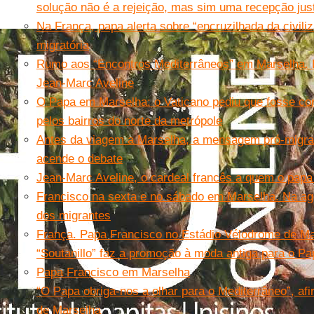
solução não é a rejeição, mas sim uma recepção jus
Na França, papa alerta sobre “encruzilhada da civili
migratória
Rumo aos “Encontros Mediterrâneos” em Marselha. E
Jean-Marc Aveline
O Papa em Marselha: o Vaticano pediu que fosse c
pelos bairros do norte da metrópole
Antes da viagem a Marselha, a mensagem pró-migra
acende o debate
Jean-Marc Aveline, o cardeal francês a quem o papa
Francisco na sexta e no sábado em Marselha. Na ag
dos migrantes
França. Papa Francisco no Estádio Vélodrome de Ma
“Soutanillo” faz a promoção à moda antiga para o Pa
Papa Francisco em Marselha
“O Papa obriga-nos a olhar para o Mediterrâneo”, af
de Marselha