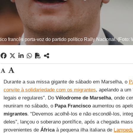
tico francês porta-voz do partido político Rally Nacional. (Fo
Durante a sua missa gigante de sábado em Marselha, o
P
convite à solidariedade com os migrantes
, apelando a um
legais e regulares”. Do
Vélodrome de Marselha
, onde cer
reuniram no sábado, o
Papa Francisco
aumentou os apel
migrantes
. “Devemos acolhê-los e não escondê-los, integ
deles”, lançou o soberano pontífice, após a chegada mas
provenientes de
África
à pequena ilha italiana de
Lamped