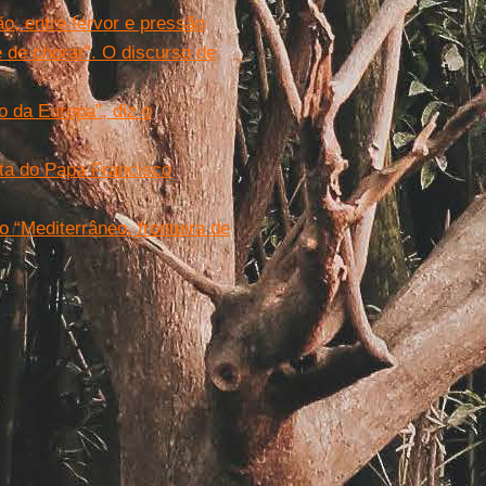
o, entre fervor e pressão
e de chorar". O discurso de
o da Europa”, diz o
sta do Papa Francisco
 “Mediterrâneo, fronteira de