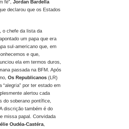
m fé”,
Jordan Bardella
ue declarou que os Estados
, o chefe da lista da
a apontado um papa que era
apa sul-americano que, em
 conhecemos e que,
unciou ela em termos duros,
emana passada na BFM. Após
ano,
Os Republicanos
(LR)
 “alegria” por ter estado em
lesmente alertou cada
s do soberano pontífice,
 A discrição também é do
de missa papal. Convidada
lie Oudéa-Castéra
,