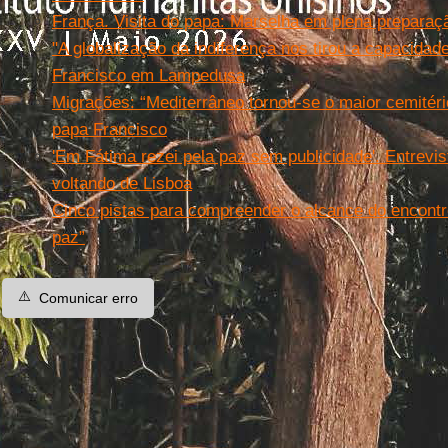
França. Visita do papa: Marselha em plena preparaçã
"A globalização da indiferença nos tirou a capacidad
Francisco em Lampedusa
Migrações: “Mediterrâneo tornou-se o maior cemitéri
papa Francisco
'Em Fátima rezei pela paz sem publicidade'. Entrevi
voltando de Lisboa
Cinco pistas para compreender o alcance do encontro
paz”
⚠️
Comunicar erro