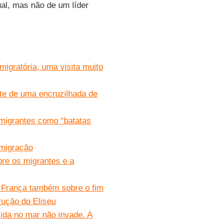
al, mas não de um líder
igratória, uma visita muito
nte de uma encruzilhada de
migrantes como “batatas
 migração
bre os migrantes e a
a França também sobre o fim
trução do Eliseu
ida no mar não invade. A