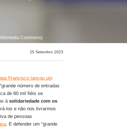
to: Wikimedia Commons)
25 Setembro 2023
apa Francisco lançou um
 “grande número de entradas
ca de 60 mil fiéis se
os à
solidariedade com os
rá-los e não nos livrarmos
siva de pessoas
usa
. E defender um “grande