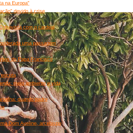
ta na Europa”
zação” devido à crise
ntrevista com o cardeal
onsiderada uma passagem
ntes do Papa Francisco
 escuta
enda: meio ambiente e vida
rselha: quando padre
pa
irma Dom Aveline, arcebispo