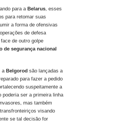
dando para a
Belarus
, esses
s para retomar suas
umir a forma de ofensivas
 operações de defesa
 face de outro golpe
vo de segurança nacional
s a
Belgorod
são lançadas a
eparado para fazer a pedido
fortalecendo suspeitamente a
o poderia ser a primeira linha
 invasores, mas também
transfronteiriços visando
te se tal decisão for