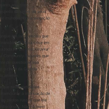
uanto ao último
respeito daqueles de seus
 de mundo sobre a alegação
angue em larga escala que
s transformou essa crise em
a toda foi um “
maskirovka
”
ia Community
. Aqueles que
nte de questionar sua
mo o chefe da Guarda
blicamente.
a
que seus partidários
 mencionar a insinuação de
os pilotos russos que ele
 discursos. Não há meio