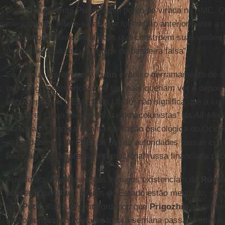
próprio presidente
Putin
, e um ponto de virada na AMC. Q
mencionado, refere-se ao que foi escrito anteriormente a 
partidários desencaminhados que constroem suas visões
de que ele realizou um “golpe de bandeira falsa”.
Só porque o presidente
Putin
evitou o derramamento de s
os inimigos existenciais de seu país queriam ver e depoi
vantagem para o Estado da União, não significa que a cois
[disfarce] como alegam os “sextos colunistas” da
Alt-Med
acreditam nisso caíram na operação psicológica do Ocide
integridade e a do
FSB
, de outras autoridades russas co
Nacional e da imprensa internacional russa financiada pu
Atende aos interesses dos inimigos existenciais da
Rússi
pensem que esses pilares do Estado estão mentindo, sem
que
Putin
supostamente ordenou que
Prigozhin
abatesse 
então comemorou durante toda a semana passada em seu