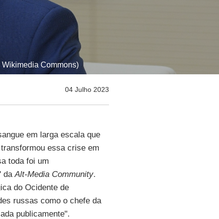
o | Wikimedia Commons)
04 Julho 2023
sangue em larga escala que
s transformou essa crise em
sa toda foi um
' da
Alt-Media Community
.
ica do Ocidente de
ades russas como o chefe da
iada publicamente".