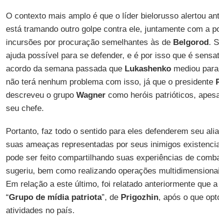
O contexto mais amplo é que o líder bielorusso alertou a
está tramando outro golpe contra ele, juntamente com a po
incursões por procuração semelhantes às de
Belgorod
. 
ajuda possível para se defender, e é por isso que é sensato
acordo da semana passada que
Lukashenko
mediou para
não terá nenhum problema com isso, já que o presidente
descreveu o grupo
Wagner
como heróis patrióticos, apesa
seu chefe.
Portanto, faz todo o sentido para eles defenderem seu al
suas ameaças representadas por seus inimigos existencia
pode ser feito compartilhando suas experiências de com
sugeriu, bem como realizando operações multidimensionai
Em relação a este último, foi relatado anteriormente que 
“
Grupo de mídia patriota
”, de
Prigozhin
, após o que opt
atividades no país.