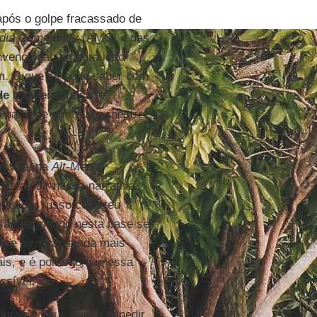
após o golpe fracassado de
edia Community
(AMC) e das
nvencional, embora isso
m. O que se pode saber com
de bandeira falsa
” e
 parte de um “plano mestre
o viral na
Alt-Media
s a cair nessa narrativa
e o líder russo cometeu
isão de mundo nesta base se
, se tornarão ainda mais
ais, e é por isso que essa
ssível.
ores porque queria impedir