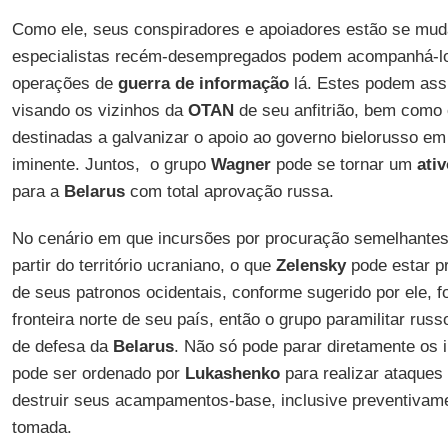
Como ele, seus conspiradores e apoiadores estão se mu
especialistas recém-desempregados podem acompanhá-lo
operações de
guerra de informação
lá. Estes podem ass
visando os vizinhos da
OTAN
de seu anfitrião, bem como
destinadas a galvanizar o apoio ao governo bielorusso em
iminente. Juntos, o grupo
Wagner
pode se tornar um
ati
para a
Belarus
com total aprovação russa.
No cenário em que incursões por procuração semelhante
partir do território ucraniano, o que
Zelensky
pode estar pr
de seus patronos ocidentais, conforme sugerido por ele, 
fronteira norte de seu país, então o grupo paramilitar russ
de defesa da
Belarus
. Não só pode parar diretamente os
pode ser ordenado por
Lukashenko
para realizar ataques 
destruir seus acampamentos-base, inclusive preventivamen
tomada.