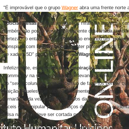
"É improvável que o grupo
Wagner
abra uma frente norte 
Prigozhin
”, apesar do desejo bem-intencionado da
Alt-M
notícias falsas
maliciosas de seus rivais da imprensa co
também não possa ser completamente descartada també
certeza, no entanto, é que
Putin
não encenou um “
golpe 
conspirou com
Prigozhin
para abater pilotos russos como
de xadrez 5D” para enviar o grupo
Wagner
à
Belarus
.
Infelizmente, essa
teoria da conspiração
está se tornand
Community
na semana passada e levando inúmeras pessoa
do “
sexto colunista
” com o objetivo de fazê-los pensar qu
traição. Aqueles que subsequentemente constroem sua v
tornarão cada vez mais divorciados da realidade e, assim
fáceis de manipular pelos serviços de inteligência ocident
falsa narrativa deve ser cortada pela raiz o mais rápido po
O presidente russo não matou
Prigozhin
e seus conspirad