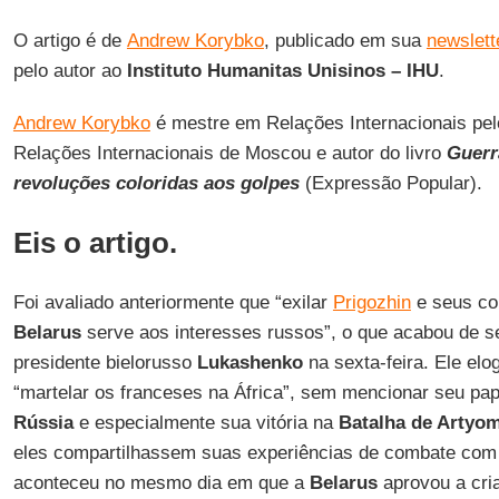
O artigo é de
Andrew Korybko
, publicado em sua
newslett
pelo autor ao
Instituto Humanitas Unisinos – IHU
.
Andrew Korybko
é mestre em Relações Internacionais pelo
Relações Internacionais de Moscou e autor do livro
Guerr
revoluções coloridas aos golpes
(Expressão Popular).
Eis o artigo.
Foi avaliado anteriormente que “exilar
Prigozhin
e seus co
Belarus
serve aos interesses russos”, o que acabou de s
presidente bielorusso
Lukashenko
na sexta-feira. Ele el
“martelar os franceses na África”, sem mencionar seu pap
Rússia
e especialmente sua vitória na
Batalha de Artyo
eles compartilhassem suas experiências de combate com 
aconteceu no mesmo dia em que a
Belarus
aprovou a cria