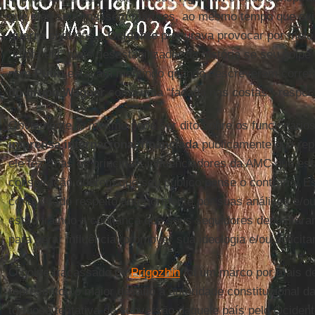
que eles se tornassem mártires, ao mesmo tempo que ev
guerra civil
que o
Ocidente
procurava provocar por meio 
“idiota útil” mais desestabilizador da história se seu golp
nem
Putin
estavam mentindo quando descreveram corre
do grupo Wagner
como uma “facada nas costas”, respec
Obviamente, o mesmo pode ser dito sobre os funcionários
imprensa internacional financiada
publicamente que rep
ele fez, mas os principais influenciadores da AMC que es
conspiração querem que seu público pense o contrário. 
conquistado respeito anteriormente por suas análises e/ou
estão traindo a confiança que seus seguidores depositara
para gerar influência, promover sua ideologia e/ou solicit
O golpe fracassado de
Prigozhin
foi um marco por mais de
representou o maior desafio à autoridade constitucional d
tortuosa tentativa de subversão daquele país pelo Ociden