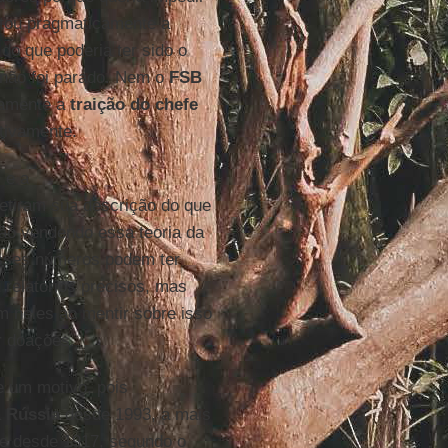
itou pragmaticamente a
do que poderia ter sido o
e não foi parado. Nem o
FSB
tamente a
traição do chefe
tivamente.
 e a
etiram sua descrição do que
tão vendendo essa teoria da
Esses números podem ter
 relatórios precisos, mas
m neles ao mentir sobre isso
ar doações.
 um motivo, pois
a
Rússia
desde 1993, a mais
te desde 1917, segundo o