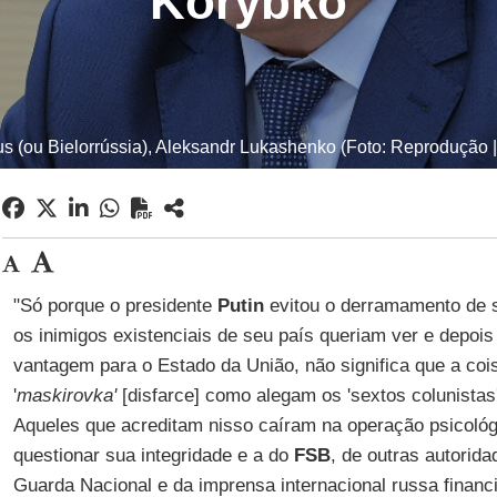
Korybko
us (ou Bielorrússia), Aleksandr Lukashenko (Foto: Reproduçã
"Só porque o presidente
Putin
evitou o derramamento de 
os inimigos existenciais de seu país queriam ver e depoi
vantagem para o Estado da União, não significa que a coi
'
maskirovka'
[disfarce] como alegam os 'sextos colunistas
Aqueles que acreditam nisso caíram na operação psicológ
questionar sua integridade e a do
FSB
, de outras autorid
Guarda Nacional e da imprensa internacional russa financ