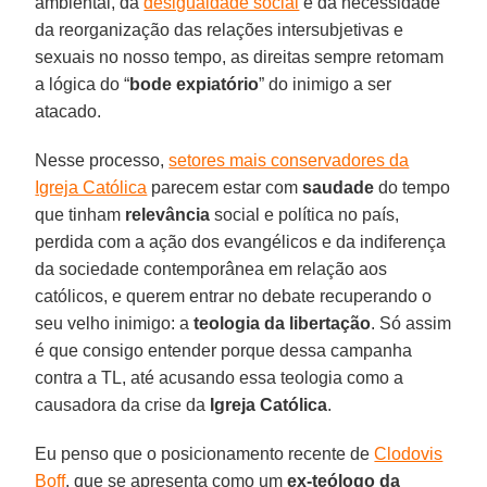
ambiental, da
desigualdade social
e da necessidade
da reorganização das relações intersubjetivas e
sexuais no nosso tempo, as direitas sempre retomam
a lógica do “
bode
expiatório
” do inimigo a ser
atacado.
Nesse processo,
setores mais conservadores da
Igreja Católica
parecem estar com
saudade
do tempo
que tinham
relevância
social e política no país,
perdida com a ação dos evangélicos e da indiferença
da sociedade contemporânea em relação aos
católicos, e querem entrar no debate recuperando o
seu velho inimigo: a
teologia da libertação
. Só assim
é que consigo entender porque dessa campanha
contra a TL, até acusando essa teologia como a
causadora da crise da
Igreja
Católica
.
Eu penso que o posicionamento recente de
Clodovis
Boff
, que se apresenta como um
ex-teólogo da