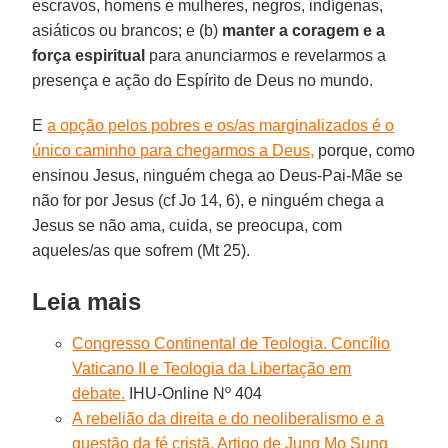
escravos, homens e mulheres, negros, indígenas,
asiáticos ou brancos; e (b)
manter a coragem e a
força espiritual
para anunciarmos e revelarmos a
presença e ação do Espírito de Deus no mundo.
E
a opção pelos pobres e os/as marginalizados é o
único caminho para chegarmos a Deus,
porque, como
ensinou Jesus, ninguém chega ao Deus-Pai-Mãe se
não for por Jesus (cf Jo 14, 6), e ninguém chega a
Jesus se não ama, cuida, se preocupa, com
aqueles/as que sofrem (Mt 25).
Leia mais
Congresso Continental de Teologia. Concílio
Vaticano II e Teologia da Libertação em
debate.
IHU-Online Nº 404
A rebelião da direita e do neoliberalismo e a
questão da fé cristã. Artigo de Jung Mo Sung