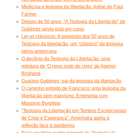
Medicina e teologia da libertação. Artigo de Paul
Farmer
Depois de 50 anos, “A Teologia da Libertação” de
Gutiérrez ainda está em curso
Ler os clássicos. A propósito dos 50 anos de
Teologia da libertação, um “clássico” da teologia
latino-americana
O declínio da Teologia da Libertação: uma
releitura de 'O novo rosto do clero' de Agenor
Brighenti
Gustavo Gutiérrez, pai da teologia da libertação
O caminho estreito de Francisco: uma teologia da
libertação sem marxismo. Entrevista com
Massimo Borghesi
“Teologia da Libertação em Tempos Excepcionais
de Crise e Esperança”. Ameríndia apela à
reflexão face à pandemia
Papa enaltece padre pioneiro da Teologia da