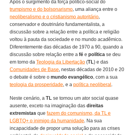
Após o surgimento da força político-social do
trumpismo e do bolsonarismo
, uma aliança entre o
neoliberalismo e o cristianismo autoritário
,
conservador e doutrinário fundamentalista, a
discussão sobre a relação entre a política e religião
voltou à pauta da sociedade e no mundo acadêmico.
Diferentemente das décadas de 1970 a 90, quando a
discussão sobre relação entre a
fé
e
política
se deu
em torno da
Teologia da Libertação
(
TL
) e das
Comunidades de Base
, nestas décadas de 2010 e 20
o debate é sobre o
mundo evangélico
, com a sua
teologia da prosperidade
, e a
política neoliberal
.
Neste cenário, a
TL
se tornou um ator social quase
ausente, exceto na imaginação das
direitas
extremistas
que
fazem do comunismo, da TL e
LGBTQ+ o inimigo da humanidade
. Na sua
incapacidade de propor uma solução para as crises