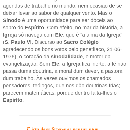
agendas de trabalho no mundo, nem ocasião de se
deixar levar ao sabor de qualquer vento. Mas o
Sínodo
é uma oportunidade para ser dóceis ao
sopro do
Espírito
. Com efeito, no mar da história, a
Igreja
só navega com
Ele
, que é "a alma da
Igreja
"
(
S
.
Paulo VI
, Discurso ao
Sacro Colégio
agradecendo os bons votos pelo genetlíaco, 21-06-
1976), o coração da
sinodalidade
, o motor da
evangelização. Sem
Ele
, a
Igreja
fica inerte; a fé não
passa duma doutrina, a moral dum dever, a pastoral
dum trabalho. Às vezes ouvimos os chamados
pensadores, teólogos, que nos dão doutrinas frias;
parecem matemáticas, porque dentro falta-lhes o
Espírito
.
E isto deve fazer-nos pensar num