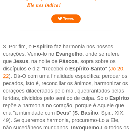
Ele nos indica!
Tweet.
3. Por fim, o
Espírito
faz harmonia nos nossos
corações. Vemo-lo no
Evangelho
, onde se refere
que
Jesus
, na noite de
Páscoa
, sopra sobre os
discípulos e diz: "Recebei o
Espírito Santo
" (
Jo 20,
22
). Dá-O com uma finalidade específica: perdoar os
pecados, isto é, reconciliar os ânimos, harmonizar os
corações dilacerados pelo mal, quebrantados pelas
feridas, divididos pelo sentido de culpa. Só o
Espírito
repõe a harmonia no coração, porque é Aquele que
cria "a intimidade com
Deus
" (
S
.
Basílio
, Spir., XIX,
49). Se queremos harmonia, procuremo-Lo a Ele,
não sucedâneos mundanos.
Invoquemo
-
Lo
todos os