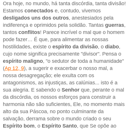
Ora hoje, no mundo, há tanta discórdia, tanta divisão!
Estamos
conectados
e, contudo, vivemos
desligados uns dos outros
, anestesiados pela
indiferença e oprimidos pela solidão. Tantas
guerras
,
tantos
conflitos
! Parece incrível o mal que o homem
pode fazer… É que, para alimentar as nossas
hostilidades, existe o
espírito da divisão
, o
diabo
,
cujo nome significa precisamente "divisor". Pensa o
espírito maligno
, "o sedutor de toda a humanidade"
(
Ap 12, 9
), a sugerir e exacerbar o nosso mal, a
nossa desagregação; ele exulta com os
antagonismos, as injustiças, as calúnias... isto é a
sua alegria. E sabendo o
Senhor
que, perante o mal
da discórdia, os nossos esforços para construir a
harmonia não são suficientes, Ele, no momento mais
alto da sua Páscoa, no ponto culminante da
salvação, derrama sobre o mundo criado o seu
Espírito bom
, o
Espírito Santo
, que Se opõe ao