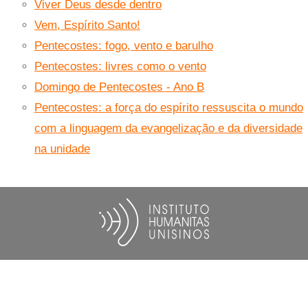
Viver Deus desde dentro
Vem, Espírito Santo!
Pentecostes: fogo, vento e barulho
Pentecostes: livres como o vento
Domingo de Pentecostes - Ano B
Pentecostes: a força do espírito ressuscita o mundo
com a linguagem da evangelização e da diversidade
na unidade