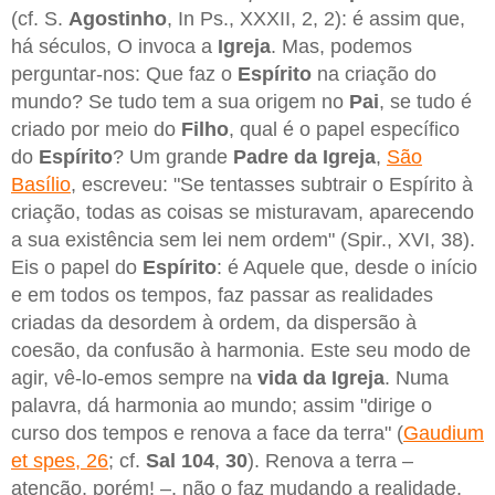
(cf. S.
Agostinho
, In Ps., XXXII, 2, 2): é assim que,
há séculos, O invoca a
Igreja
. Mas, podemos
perguntar-nos: Que faz o
Espírito
na criação do
mundo? Se tudo tem a sua origem no
Pai
, se tudo é
criado por meio do
Filho
, qual é o papel específico
do
Espírito
? Um grande
Padre da Igreja
,
São
Basílio
, escreveu: "Se tentasses subtrair o Espírito à
criação, todas as coisas se misturavam, aparecendo
a sua existência sem lei nem ordem" (Spir., XVI, 38).
Eis o papel do
Espírito
: é Aquele que, desde o início
e em todos os tempos, faz passar as realidades
criadas da desordem à ordem, da dispersão à
coesão, da confusão à harmonia. Este seu modo de
agir, vê-lo-emos sempre na
vida da Igreja
. Numa
palavra, dá harmonia ao mundo; assim "dirige o
curso dos tempos e renova a face da terra" (
Gaudium
et spes, 26
; cf.
Sal 104
,
30
). Renova a terra –
atenção, porém! –, não o faz mudando a realidade,