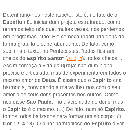
Detenhamo-nos neste aspeto, isto é, no fato de o
Espírito
não iniciar dum projeto estruturado, como
teríamos feito nós que, muitas vezes, nos perdemos
em programas. Não! Ele começa repartindo dons de
forma gratuita e superabundante. De fato, como
sublinha o texto, no Pentecostes, "todos ficaram
cheios do
Espírito Santo
" (
At 2, 4
). Todos cheios…
Assim começa a vida da
Igreja
: não dum plano
preciso e articulado, mas de experimentarem todos o
mesmo amor de
Deus
. É assim que o
Espírito
cria
harmonia, convidando a maravilhar-nos com o seu
amor e os seus dons presentes nos outros. Como
nos disse
São Paulo
, "há diversidade de dons, mas
o
Espírito
é o mesmo. (...) De fato, num só
Espírito
,
fomos todos batizados para formar um só corpo" (
1
Cor 12
,
4
.
13
). O olhar harmonioso do
Espírito
é ver