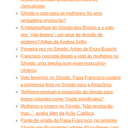
clericalismo
Sínodo e voto para as mulheres: foi uma
verdadeira revolução?
A metamorfose do Sínodo dos Bispos e o voto
dos "não bispos": um sinal de divisão de
poderes? Artigo de Andrea Grillo
Primeira vez no Sínodo. Artigo de Enzo Bianchi
Francisco concede direito a voto às mulheres no
Sínodo: uma brecha num muro masculino-
cêntrico
Voto feminino no Sínodo: Papa Francisco cumpre
a promessa feita no Sínodo para a Amazônia
Teólogos elogiam a expansão do sínodo para
leigos votantes como “muito significativo”
Mulheres e jovens no Sínodo. 'Não revolução,
mas...', avalia líder da Ação Católica
Ponto de virada do Papa Francisco, no próximo
Sínodo ele (finalmente) admite 40 mulheres com