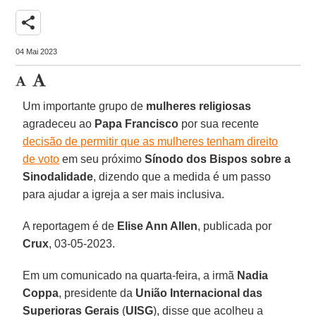
share
04 Mai 2023
Um importante grupo de
mulheres religiosas
agradeceu ao
Papa Francisco
por sua recente
decisão de permitir que as mulheres tenham direito
de voto
em seu próximo
Sínodo dos Bispos sobre a
Sinodalidade
, dizendo que a medida é um passo
para ajudar a igreja a ser mais inclusiva.
A reportagem é de
Elise Ann Allen
, publicada por
Crux
, 03-05-2023.
Em um comunicado na quarta-feira, a irmã
Nadia
Coppa
, presidente da
União Internacional das
Superioras Gerais
(
UISG
), disse que acolheu a