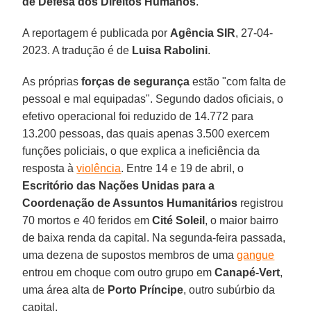
de Defesa dos Direitos Humanos
.
A reportagem é publicada por
Agência SIR
, 27-04-
2023. A tradução é de
Luisa Rabolini
.
As próprias
forças de segurança
estão "com falta de
pessoal e mal equipadas". Segundo dados oficiais, o
efetivo operacional foi reduzido de 14.772 para
13.200 pessoas, das quais apenas 3.500 exercem
funções policiais, o que explica a ineficiência da
resposta à
violência
. Entre 14 e 19 de abril, o
Escritório das Nações Unidas para a
Coordenação de Assuntos Humanitários
registrou
70 mortos e 40 feridos em
Cité Soleil
, o maior bairro
de baixa renda da capital. Na segunda-feira passada,
uma dezena de supostos membros de uma
gangue
entrou em choque com outro grupo em
Canapé-Vert
,
uma área alta de
Porto Príncipe
, outro subúrbio da
capital.