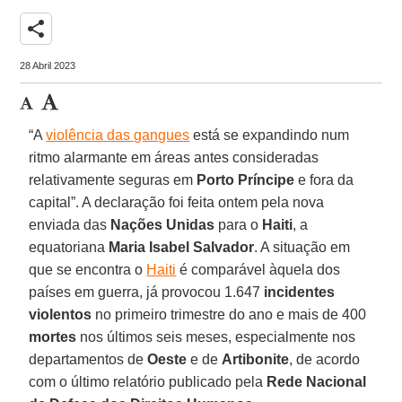
share
28 Abril 2023
“A
violência das gangues
está se expandindo num
ritmo alarmante em áreas antes consideradas
relativamente seguras em
Porto Príncipe
e fora da
capital”. A declaração foi feita ontem pela nova
enviada das
Nações Unidas
para o
Haiti
, a
equatoriana
Maria Isabel Salvador
. A situação em
que se encontra o
Haiti
é comparável àquela dos
países em guerra, já provocou 1.647
incidentes
violentos
no primeiro trimestre do ano e mais de 400
mortes
nos últimos seis meses, especialmente nos
departamentos de
Oeste
e de
Artibonite
, de acordo
com o último relatório publicado pela
Rede Nacional