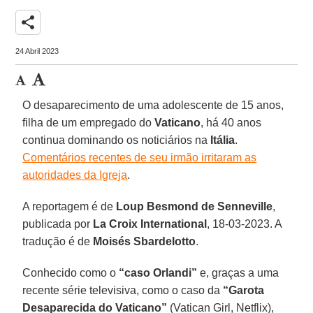
share
24 Abril 2023
O desaparecimento de uma adolescente de 15 anos,
filha de um empregado do
Vaticano
, há 40 anos
continua dominando os noticiários na
Itália
.
Comentários recentes de seu irmão irritaram as
autoridades da Igreja
.
A reportagem é de
Loup Besmond de Senneville
,
publicada por
La Croix International
, 18-03-2023. A
tradução é de
Moisés Sbardelotto
.
Conhecido como o
“caso Orlandi”
e, graças a uma
recente série televisiva, como o caso da
“Garota
Desaparecida do Vaticano”
(Vatican Girl, Netflix),