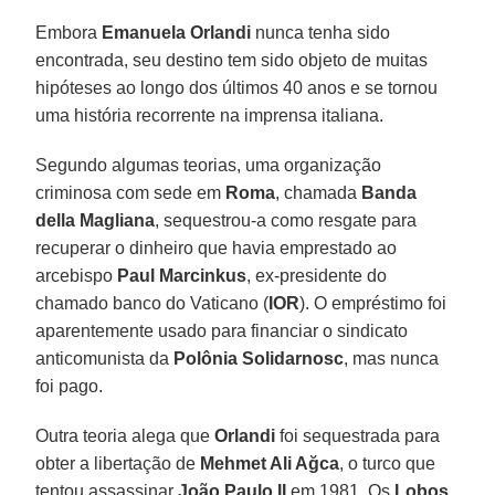
Embora
Emanuela Orlandi
nunca tenha sido
encontrada, seu destino tem sido objeto de muitas
hipóteses ao longo dos últimos 40 anos e se tornou
uma história recorrente na imprensa italiana.
Segundo algumas teorias, uma organização
criminosa com sede em
Roma
, chamada
Banda
della Magliana
, sequestrou-a como resgate para
recuperar o dinheiro que havia emprestado ao
arcebispo
Paul Marcinkus
, ex-presidente do
chamado banco do Vaticano (
IOR
). O empréstimo foi
aparentemente usado para financiar o sindicato
anticomunista da
Polônia Solidarnosc
, mas nunca
foi pago.
Outra teoria alega que
Orlandi
foi sequestrada para
obter a libertação de
Mehmet Ali Ağca
, o turco que
tentou assassinar
João Paulo II
em 1981. Os
Lobos