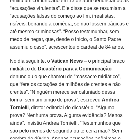
emitiu um comunicado em 13 de abril denunciando as
“acusações virulentas”. Ele disse que se resumiam a
“acusações falsas do começo ao fim, irrealistas,
risíveis, beirando a comédia, se não fossem trágicas e
até mesmo criminosas”. “Posso testemunhar, sem
medo de negar, que, desde o início, o Santo Padre
assumiu o caso”, acrescentou o cardeal de 84 anos.
No dia seguinte, o
Vatican News
– o principal braço
midiático do
Dicastério para a Comunicação
–
denunciou o que chamou de “massacre midiático”,
que “fere os corações de milhões de crentes e não
crentes”. “Ninguém merece ser caluniado dessa
forma, sem um pingo de prova”, escreveu
Andrea
Tornielli
, diretor editorial do dicastério. “Alguma
prova? Nenhuma prova. Alguma evidência? Menos
ainda”, insistiu Andrea Tornielli. “Testemunhos que
são pelo menos de segunda ou terceira mão? Sem
sombra de dúvida. Apenas acusações anônimas e