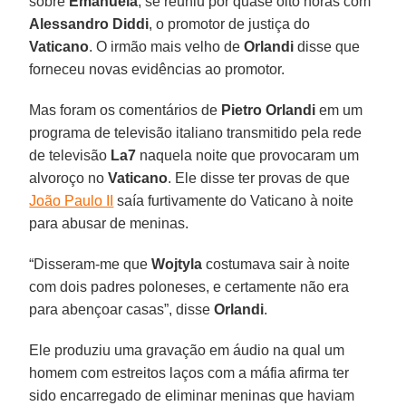
sobre
Emanuela
, se reuniu por quase oito horas com
Alessandro Diddi
, o promotor de justiça do
Vaticano
. O irmão mais velho de
Orlandi
disse que
forneceu novas evidências ao promotor.
Mas foram os comentários de
Pietro Orlandi
em um
programa de televisão italiano transmitido pela rede
de televisão
La7
naquela noite que provocaram um
alvoroço no
Vaticano
. Ele disse ter provas de que
João Paulo II
saía furtivamente do Vaticano à noite
para abusar de meninas.
“Disseram-me que
Wojtyla
costumava sair à noite
com dois padres poloneses, e certamente não era
para abençoar casas”, disse
Orlandi
.
Ele produziu uma gravação em áudio na qual um
homem com estreitos laços com a máfia afirma ter
sido encarregado de eliminar meninas que haviam