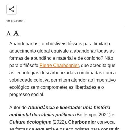
share
20 Abril 2023
Abandonar os combustíveis fósseis para limitar o
aquecimento global equivale a abandonar todas as
formas de abundância material e de conforto? Não
para o filósofo
Pierre Charbonnier
, que acredita que
as tecnologias descarbonizadas combinadas com a
sobriedade coletiva permitem atender ao imperativo
ecológico sem comprometer as liberdades e o
progresso social.
Autor de
Abundância e liberdade: uma história
ambiental das ideias políticas
(Boitempo, 2021) e
Culture écologique
(2022),
Charbonnier
convoca
as forças da esquerda e os ecologistas para construir