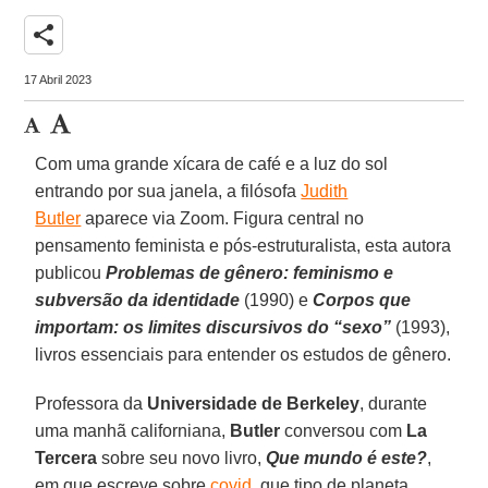
share
17 Abril 2023
Com uma grande xícara de café e a luz do sol
entrando por sua janela, a filósofa
Judith
Butler
aparece via Zoom. Figura central no
pensamento feminista e pós-estruturalista, esta autora
publicou
Problemas de gênero: feminismo e
subversão da identidade
(1990) e
Corpos que
importam: os limites discursivos do “sexo”
(1993),
livros essenciais para entender os estudos de gênero.
Professora da
Universidade de Berkeley
, durante
uma manhã californiana,
Butler
conversou com
La
Tercera
sobre seu novo livro,
Que mundo é este?
,
em que escreve sobre
covid
, que tipo de planeta