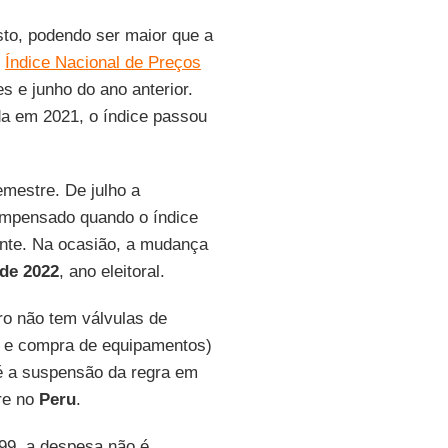
sto, podendo ser maior que a
o
Índice Nacional de Preços
s e junho do ano anterior.
da em 2021, o índice passou
semestre. De julho a
compensado quando o índice
uinte. Na ocasião, a mudança
de 2022
, ano eleitoral.
iro não tem válvulas de
s e compra de equipamentos)
 é a suspensão da regra em
re no
Peru
.
999, a despesa não é