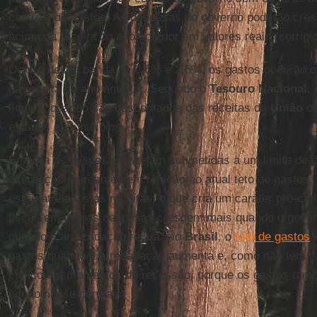
controle de gastos. As despesas do governo poderão cres
acima da receita do ano anterior em valores reais (corrigid
Dentro dessa banda de 0,6% e 2,5%, os gastos poderão c
da receita do ano anterior. Segundo o
Tesouro Nacional
,
líquida, quando são descontados das receitas da
União
os
estados e municípios.
Embora as despesas estejam submetidas a um limite de c
diferenças marcantes em relação ao atual teto de gastos.
estão atrelados às receitas, o que cria um caráter pró-cí
fiscal, em que as despesas crescem mais quando o gove
quando a arrecadação recua. No
Brasil
, o
teto de gastos
gastos quando a arrecadação aumenta e, como não tem vá
cíclico em momentos de recessão, porque os gastos ta
economia se contrai.