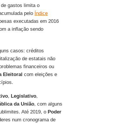
de gastos limita o
 acumulada pelo
Índice
pesas executadas em 2016
com a inflação sendo
guns casos: créditos
italização de estatais não
roblemas financeiros ou
 Eleitoral
com eleições e
ípios.
tivo
,
Legislativo
,
ública da União
, com alguns
blimites. Até 2019, o
Poder
deres num cronograma de