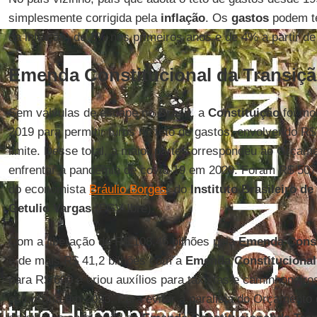
simplesmente corrigida pela
inflação
. Os
gastos
podem te
da inflação) de 2% nos primeiros anos e de 4% a partir de
Emenda Constitucional da Transiç
Sem válvulas de escape no
Brasil
, a
Constituição
foi mo
2019 para permitir furos no teto de gastos, envolvendo R$
limite. Desse total, a maior parte correspondeu ao Orçam
enfrentar a pandemia de covid-19 em 2020. Foram R$ 507,
do economista
Bráulio Borges
, do
Instituto Brasileiro 
Getulio Vargas
(FGV-Ibre).
Com a liberação de R$ 108,46 bilhões pela
Emenda Consti
e de mais R$ 41,2 bilhões com a
Emenda Constitucional
para R$ 600 e criou auxílios para taxistas e caminhoneiros
estouraria em 2023. Para evitar a paralisia do Orçamento 