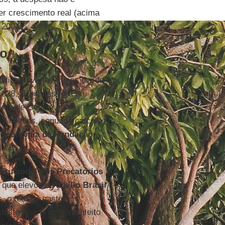
r crescimento real (acima
 2004.
ão
dificada várias vezes desde
 828,41 bilhões fora do
ento de Guerra para
9 bilhões, segundo cálculos
de Economia da Fundação
tucional dos Precatórios
que elevou o
Auxílio Brasil
, o teto de gastos
deste ano, o governo eleito