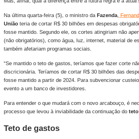
Mas, afinal, qual a diferença entre a futura regra e a atual
Na última quarta-feira (5), o ministro da
Fazenda
,
Fernand
União
teria de cortar R$ 30 bilhões em despesas obrigató
fosse mantido. Segundo ele, os cortes atingiriam não apen
(não obrigatórios), como água, luz, internet, material de es
também afetariam programas sociais.
“Se mantido o teto de gastos, teríamos que fazer corte n
discricionária. Teríamos de cortar R$ 30 bilhões das despe
fosse mantido a partir de 2024. Para subvencionar custeio
evento a um banco de investidores.
Para entender o que mudará com o novo arcabouço, é ne
processo que levou à inviabilidade da continuação do
teto
Teto de gastos