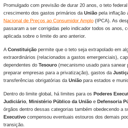
Promulgado com previsão de durar 20 anos, o teto federal 
crescimento dos gastos primários da
União
pela inflação
Nacional de Preços ao Consumidor Amplo
(IPCA). As des
passaram a ser corrigidas pelo indicador todos os anos, 
aplicada sobre o limite do ano anterior.
A
Constituição
permite que o teto seja extrapolado em al
extraordinários (relacionados a gastos emergenciais), cap
dependentes do
Tesouro
(mecanismo usado para sanear p
preparar empresas para a privatização), gastos da
Justiça
transferências obrigatórias da
União
para estados e munic
Dentro do limite global, há limites para os
Poderes Execu
Judiciário
,
Ministério Público da União
e
Defensoria P
órgãos dentro dessas categorias também obedecendo a su
Executivo
compensou eventuais estouros dos demais po
transição.