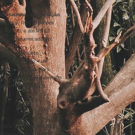
nsição
.
titucional da Transição
se total, R$ 145 bilhões
e R$ 600, e até R$ 23
xcesso de arrecadação.
texto, no entanto,
agosto deste ano – um
al ao
Congresso
. Para
LDO) de 2024 seja enviado
 do novo arcabouço, o
bina regras de resultado
 dívida pública) e de