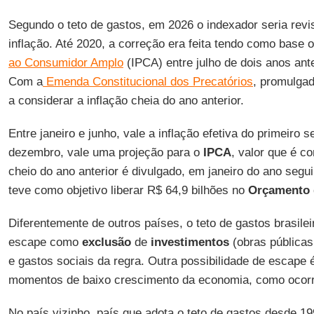
Segundo o teto de gastos, em 2026 o indexador seria revi
inflação. Até 2020, a correção era feita tendo como base 
ao Consumidor Amplo
(IPCA) entre julho de dois anos ante
Com a
Emenda Constitucional dos Precatórios
, promulga
a considerar a inflação cheia do ano anterior.
Entre janeiro e junho, vale a inflação efetiva do primeiro 
dezembro, vale uma projeção para o
IPCA
, valor que é 
cheio do ano anterior é divulgado, em janeiro do ano seg
teve como objetivo liberar R$ 64,9 bilhões no
Orçamento 
Diferentemente de outros países, o teto de gastos brasile
escape como
exclusão
de
investimentos
(obras pública
e gastos sociais da regra. Outra possibilidade de escape
momentos de baixo crescimento da economia, como ocor
No país vizinho, país que adota o teto de gastos desde 1