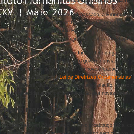
articulou a aprovação da
Emenda Constitucional da Tra
Promulgada em dezembro do ano passado, a
Emenda Cons
excluiu até R$ 168 bilhões do teto de gastos em 2023. Des
correspondem ao novo
Bolsa Família
com valor mínimo d
bilhões poderão ser gastos em investimentos caso haja e
Em troca da criação de mais um furo no teto de gastos. O 
estabeleceu a obrigatoriedade de o governo enviar – até 
projeto de lei complementar com um novo arcabouço fisc
permitir que o projeto da
Lei de Diretrizes Orçamentárias
(
até 15 de abril, data estabelecida pela legislação, dentro
governo decidiu antecipar a divulgação das novas regras.
Novo marco fiscal
Apresentado em 30 de março, o novo arcabouço fiscal com
primário (resultado das contas do governo sem os juros da