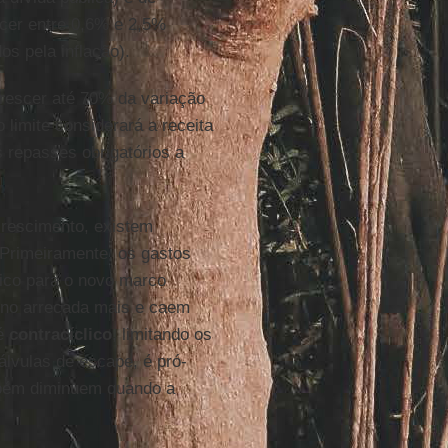
cer entre 0,6% e 2,5%
os pela inflação).
rescer até 70% da variação
 o limite considerará a receita
 repasses obrigatórios a
rescimento, existem
 Primeiramente, os gastos
clico para o novo marco
rno arrecada mais e caem
é
contracíclico
, limitando os
lvulas de escape, é pró-
mbém diminuem quando a