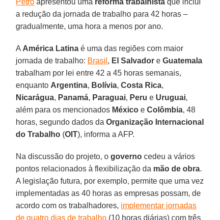
Petro
apresentou uma
reforma trabalhista
que inclui
a redução da jornada de trabalho para 42 horas –
gradualmente, uma hora a menos por ano.
A
América Latina
é uma das regiões com maior
jornada de trabalho:
Brasil
,
El Salvador
e
Guatemala
trabalham por lei entre 42 a 45 horas semanais,
enquanto
Argentina
,
Bolívia
,
Costa Rica
,
Nicarágua
,
Panamá
,
Paraguai
,
Peru
e
Uruguai
,
além para os mencionados
México
e
Colômbia
, 48
horas, segundo dados da
Organização Internacional
do Trabalho
(
OIT
), informa a AFP.
Na discussão do projeto, o
governo
cedeu a vários
pontos relacionados à flexibilização da
mão de obra
.
A legislação futura, por exemplo, permite que uma vez
implementadas as 40 horas as empresas possam, de
acordo com os trabalhadores,
implementar jornadas
de quatro dias de trabalho
(10 horas diárias) com três