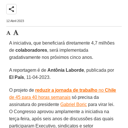
share
12 Abril 2023
A iniciativa, que beneficiará diretamente 4,7 milhões
de
colaboradores
, será implementada
gradativamente nos próximos cinco anos.
A reportagem é de
Antônia Laborde
, publicada por
El País
, 11-04-2023.
O projeto de
reduzir a jornada de trabalho
no
Chile
de 45 para 40 horas semanais
só precisa da
assinatura do presidente
Gabriel Boric
para virar lei.
O Congresso aprovou amplamente a iniciativa na
terça-feira, após seis anos de discussões das quais
participaram Executivo, sindicatos e setor