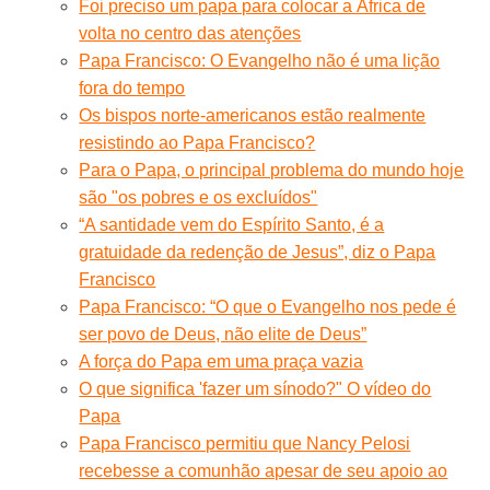
Foi preciso um papa para colocar a África de
volta no centro das atenções
Papa Francisco: O Evangelho não é uma lição
fora do tempo
Os bispos norte-americanos estão realmente
resistindo ao Papa Francisco?
Para o Papa, o principal problema do mundo hoje
são "os pobres e os excluídos"
“A santidade vem do Espírito Santo, é a
gratuidade da redenção de Jesus”, diz o Papa
Francisco
Papa Francisco: “O que o Evangelho nos pede é
ser povo de Deus, não elite de Deus”
A força do Papa em uma praça vazia
O que significa 'fazer um sínodo?" O vídeo do
Papa
Papa Francisco permitiu que Nancy Pelosi
recebesse a comunhão apesar de seu apoio ao