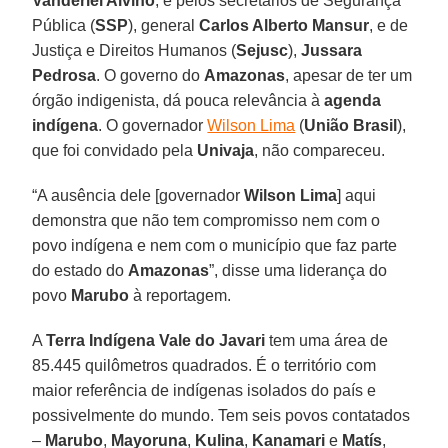
Vanderlei Alvino
, e pelos secretários de Segurança
Pública (
SSP
), general
Carlos Alberto Mansur
, e de
Justiça e Direitos Humanos (
Sejusc
),
Jussara
Pedrosa
. O governo do
Amazonas
, apesar de ter um
órgão indigenista, dá pouca relevância à
agenda
indígena
. O governador
Wilson Lima
(
União Brasil
),
que foi convidado pela
Univaja
, não compareceu.
“A ausência dele [governador
Wilson Lima
] aqui
demonstra que não tem compromisso nem com o
povo indígena e nem com o município que faz parte
do estado do
Amazonas
”, disse uma liderança do
povo
Marubo
à reportagem.
A
Terra Indígena Vale do Javari
tem uma área de
85.445 quilômetros quadrados. É o território com
maior referência de indígenas isolados do país e
possivelmente do mundo. Tem seis povos contatados
–
Marubo
,
Mayoruna
,
Kulina
,
Kanamari
e
Matís
,