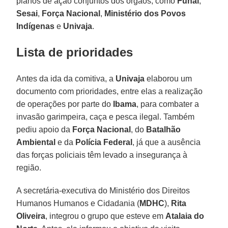
planos de ação conjuntos dos órgãos, como
Funai
,
Sesai
,
Força Nacional
,
Ministério dos Povos
Indígenas
e
Univaja
.
Lista de prioridades
Antes da ida da comitiva, a
Univaja
elaborou um
documento com prioridades, entre elas a realização
de operações por parte do
Ibama
, para combater a
invasão garimpeira, caça e pesca ilegal. Também
pediu apoio da
Força Nacional
, do
Batalhão
Ambiental
e da
Polícia Federal
, já que a ausência
das forças policiais têm levado a insegurança à
região.
A secretária-executiva do Ministério dos Direitos
Humanos Humanos e Cidadania (
MDHC
),
Rita
Oliveira
, integrou o grupo que esteve em
Atalaia do