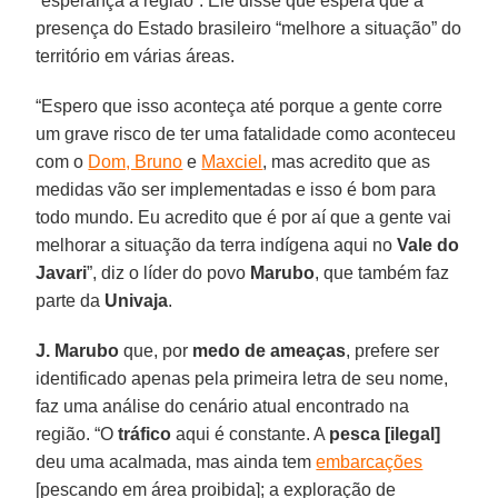
“esperança à região”. Ele disse que espera que a
presença do Estado brasileiro “melhore a situação” do
território em várias áreas.
“Espero que isso aconteça até porque a gente corre
um grave risco de ter uma fatalidade como aconteceu
com o
Dom, Bruno
e
Maxciel
, mas acredito que as
medidas vão ser implementadas e isso é bom para
todo mundo. Eu acredito que é por aí que a gente vai
melhorar a situação da terra indígena aqui no
Vale do
Javari
”, diz o líder do povo
Marubo
, que também faz
parte da
Univaja
.
J. Marubo
que, por
medo de ameaças
, prefere ser
identificado apenas pela primeira letra de seu nome,
faz uma análise do cenário atual encontrado na
região. “O
tráfico
aqui é constante. A
pesca [ilegal]
deu uma acalmada, mas ainda tem
embarcações
[pescando em área proibida]; a exploração de