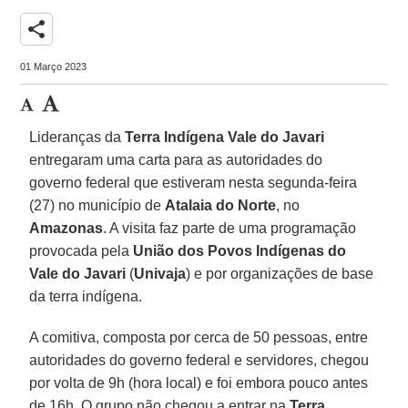
share
01 Março 2023
Lideranças da
Terra Indígena Vale do Javari
entregaram uma carta para as autoridades do
governo federal que estiveram nesta segunda-feira
(27) no município de
Atalaia do Norte
, no
Amazonas
. A visita faz parte de uma programação
provocada pela
União dos Povos Indígenas do
Vale do Javari
(
Univaja
) e por organizações de base
da terra indígena.
A comitiva, composta por cerca de 50 pessoas, entre
autoridades do governo federal e servidores, chegou
por volta de 9h (hora local) e foi embora pouco antes
de 16h. O grupo não chegou a entrar na
Terra