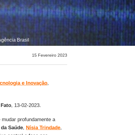
Agência Brasil
15 Fevereiro 2023
cnologia e Inovação
,
 Fato
, 13-02-2023.
e mudar profundamente a
 da Saúde
,
Nísia Trindade
,