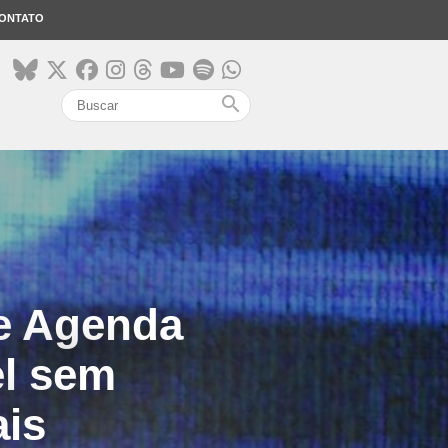
ONTATO
search
ue Agenda
el sem
ais