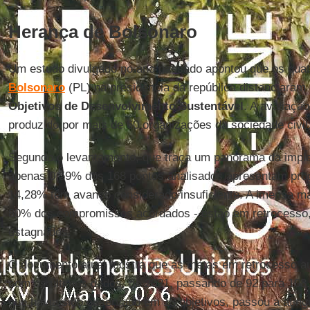
Herança de Bolsonaro
Um estudo divulgado no ano passado apontou que os qua
Bolsonaro
(PL) na presidência da república distanciaram
Objetivos de Desenvolvimento Sustentável
. A avaliaçã
produzido por mais de 60 organizações da sociedade civil
Segundo o levantamento, que traça um panorama da impl
apenas 0,59% dos 168 pontos analisados apresentam progr
14,28% têm avanço considerado insuficiente. A imensa mai
80% dos compromissos acordados - estão em retrocesso
estagnados.
O documento atual mostra que as metas em retrocesso 
com os últimos dados, de 2021, passando de 92 para 103. 
que havia sido observado em 13 objetivos, passou a atingi