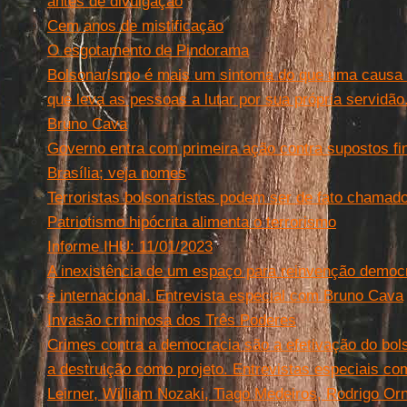
antes de divulgação
Cem anos de mistificação
O esgotamento de Pindorama
Bolsonarismo é mais um sintoma do que uma causa 
que leva as pessoas a lutar por sua própria servidão
Bruno Cava
Governo entra com primeira ação contra supostos f
Brasília; veja nomes
Terroristas bolsonaristas podem ser de fato chamados
Patriotismo hipócrita alimenta o terrorismo
Informe IHU: 11/01/2023
A inexistência de um espaço para reinvenção democr
e internacional. Entrevista especial com Bruno Cava
Invasão criminosa dos Três Poderes
Crimes contra a democracia são a efetivação do bol
a destruição como projeto. Entrevistas especiais c
Leirner, William Nozaki, Tiago Medeiros, Rodrigo Orn