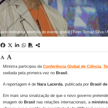
aúde esteve na abertura do evento global | Foto: Tomaz Silva / 
Ministra participou da
Conferência Global de Ciência
,
Te
sediada pela primeira vez no
Brasil
.
A reportagem é de
Nara Lacerda
, publicada por
Brasil de
Em mais uma sinalização de que o novo governo pretend
imagem do
Brasil
nas relações internacionais, a
ministra