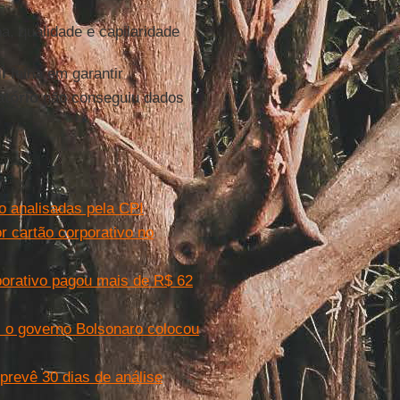
a, qualidade e capilaridade
l
falha em garantir
atório
não conseguiu dados
o analisadas pela CPI
r cartão corporativo no
porativo pagou mais de R$ 62
 o governo Bolsonaro colocou
prevê 30 dias de análise