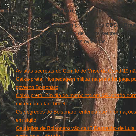
Em quatro anos de
Bolsonaro
, área da saúde perdeu verb
Além de estar atrasado no cumprimento dos
ODS
, o
Brasi
informações sobre o andamento de alguns setores. O
Rel
brasileiros sobre 4,76% das metas avaliadas.
Leia mais
As atas secretas do Comitê de Crise da Covid-19 nã
Caixa-preta: Hospedagem militar na praia foi paga po
governo Bolsonaro
Caixa-preta: Em dia de motociata em SP, cartão cor
mil em uma lanchonete
Os segredos de Bolsonaro: entenda que informações
em sigilo
Os sigilos de Bolsonaro vão cair? Despacho de Lula 