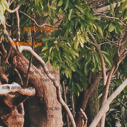
tro anos da
gestão de
Jair
 o
Brasil
do cumprimento de
o é do
Relatório Luz
,
.
ementação das metas,
esso satisfatório. Outros
oria, no entanto - mais de
, sob ameaça ou
aumentaram, em comparação
O progresso insuficiente,
r 23 deles.