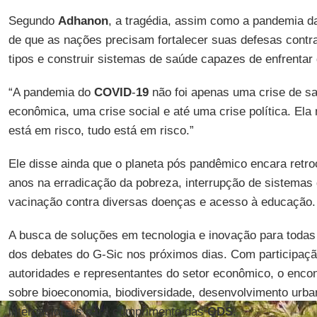
Segundo
Adhanon
, a tragédia, assim como a pandemia d
de que as nações precisam fortalecer suas defesas contr
tipos e construir sistemas de saúde capazes de enfrentar 
“A pandemia do
COVID
-
19
não foi apenas uma crise de sa
econômica, uma crise social e até uma crise política. El
está em risco, tudo está em risco.”
Ele disse ainda que o planeta pós pandêmico encara retr
anos na erradicação da pobreza, interrupção de sistemas
vacinação contra diversas doenças e acesso à educação.
A busca de soluções em tecnologia e inovação para todas
dos debates do G-Sic nos próximos dias. Com participação
autoridades e representantes do setor econômico, o enc
sobre bioeconomia, biodiversidade, desenvolvimento urba
internacionais para cumprimento das
ODS
.