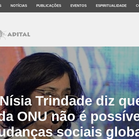
S
NOTÍCIAS
PUBLICAÇÕES
EVENTOS
ESPIRITUALIDADE
C
 Nísia Trindade diz q
da ONU não é possív
danças sociais glob