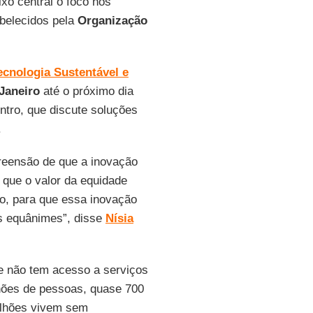
xo central o foco nos
belecidos pela
Organização
ecnologia Sustentável e
Janeiro
até o próximo dia
ntro, que discute soluções
.
eensão de que a inovação
 que o valor da equidade
o, para que essa inovação
is equânimes”, disse
Nísia
e não tem acesso a serviços
lhões de pessoas, quase 700
ilhões vivem sem