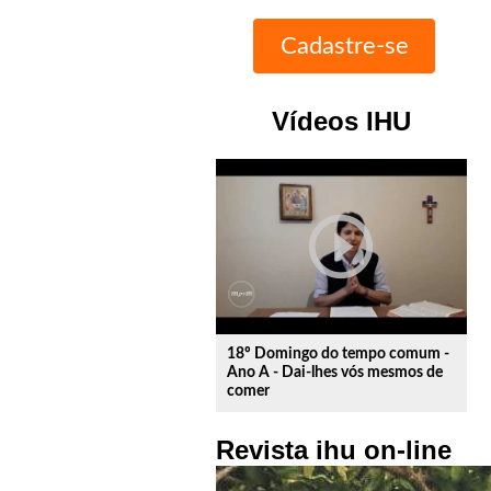
Vídeos IHU
play_circle_outline
18º Domingo do tempo comum -
Ano A - Dai-lhes vós mesmos de
comer
Revista ihu on-line