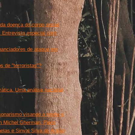
da doença do corpo social
. Entrevista especial com
inanciadores de ataque em
 de "terroristas"?
ática. Uma análise nacional
sonarismo visando a morte e
om Michel Gherman, Piero
elas e Sinval Silva de Araújo