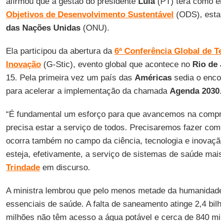
afirmou que a gestão do presidente
Lula
(PT) terá como ei
Objetivos de Desenvolvimento Sustentável
(ODS), esta
das Nações Unidas
(ONU).
Ela participou da abertura da
6ª Conferência Global de T
Inovação
(G-Stic), evento global que acontece no
Rio de 
15. Pela primeira vez um país das
Américas
sedia o enco
para acelerar a implementação da chamada
Agenda 2030
“É fundamental um esforço para que avancemos na compr
precisa estar a serviço de todos. Precisaremos fazer com
ocorra também no campo da ciência, tecnologia e inovaçã
esteja, efetivamente, a serviço de sistemas de saúde ma
Trindade
em discurso.
A ministra lembrou que pelo menos metade da humanidad
essenciais de saúde. A falta de saneamento atinge 2,4 bi
milhões não têm acesso a água potável e cerca de 840 m