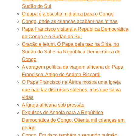
Sudão do Sul
O papa é a escolta midiática para o Congo
Congo, onde as crianças acabam nas minas
Papa Francisco visitará a República Democrática
do Congo e o Sudão do Sul
Oração e jejum. O Papa pela paz na Síria, no
Sudão do Sul e na República Democrática do
Congo
A coragem política da viagem africana do Papa
Francisco. Artigo de Andrea Riccardi
O Papa Francisco na África mostra uma Igreja
que não faz discursos solenes, mas que salva
vidas
A Igreja africana sob pressão
Expulsos de Angola para a República
Democrática do Congo. Oitenta mil crianças em
perigo
Congo. Em risco também o segundo pulmão