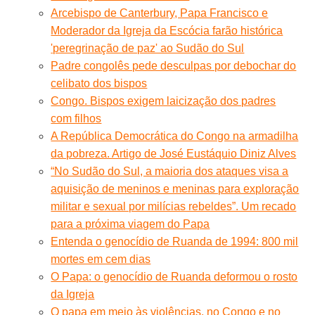
Arcebispo de Canterbury, Papa Francisco e
Moderador da Igreja da Escócia farão histórica
'peregrinação de paz' ​​ao Sudão do Sul
Padre congolês pede desculpas por debochar do
celibato dos bispos
Congo. Bispos exigem laicização dos padres
com filhos
A República Democrática do Congo na armadilha
da pobreza. Artigo de José Eustáquio Diniz Alves
“No Sudão do Sul, a maioria dos ataques visa a
aquisição de meninos e meninas para exploração
militar e sexual por milícias rebeldes”. Um recado
para a próxima viagem do Papa
Entenda o genocídio de Ruanda de 1994: 800 mil
mortes em cem dias
O Papa: o genocídio de Ruanda deformou o rosto
da Igreja
O papa em meio às violências, no Congo e no