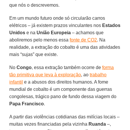
que nós o descrevemos.
Em um mundo futuro onde só circularão carros
elétricos – já existem prazos vinculantes nos
Estados
Unidos
e na
União Europeia
– achamos que
aboliremos pelo menos essa
fonte de CO2
. Na
realidade, a extração do cobalto é uma das atividades
mais “sujas” que existe.
No
Congo
, essa extração também ocorre de
forma
tão primitiva que leva à exploração
, ao
trabalho
infantil
e a abusos dos direitos humanos. A fome
mundial de cobalto é um componente das guerras
congolesas, trágico pano de fundo dessa viagem do
Papa Francisco
.
A partir das violências cotidianas das milícias locais –
muitas vezes financiadas pela vizinha
Ruanda
–,