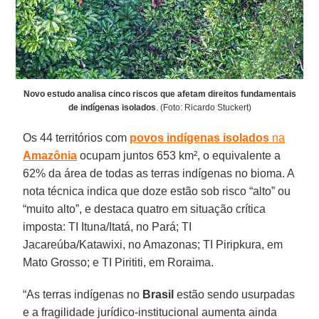
Novo estudo analisa cinco riscos que afetam direitos fundamentais
de indígenas isolados
. (Foto: Ricardo Stuckert)
Os 44 territórios com
povos indígenas isolados
na
Amazônia
ocupam juntos 653 km², o equivalente a
62% da área de todas as terras indígenas no bioma. A
nota técnica indica que doze estão sob risco “alto” ou
“muito alto”, e destaca quatro em situação crítica
imposta: TI Ituna/Itatá, no Pará; TI
Jacareúba/Katawixi, no Amazonas; TI Piripkura, em
Mato Grosso; e TI Pirititi, em Roraima.
“As terras indígenas no
Brasil
estão sendo usurpadas
e a fragilidade jurídico-institucional aumenta ainda