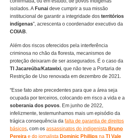
confirmada, ou em estudo, de povos indígenas
isolados. A
Funai
deve cumprir a sua missão
institucional de garantir a integridade dos
territórios
indígenas
”, acrescenta o coordenador executivo da
COIAB
.
Além dos riscos oferecidos pela interferência
criminosa no chão da floresta, mecanismos de
proteção deixaram de ser assegurados. É o caso da
TI Jacareúba
/
Katawixi
, que não teve a Portaria de
Restrição de Uso renovada em dezembro de 2021.
“Esse fato abre precedentes para que a área seja
ocupada por terceiros, colocando em risco a vida e a
soberania dos povos
. Em junho de 2022,
infelizmente, testemunhamos mais um episódio da
trágica consequência da
falta de garantia de direitos
básicos
, com os
assassinatos do indigenista
Bruno
Pereira
e do jornalista
Dominic Phillips
na
TI Vale