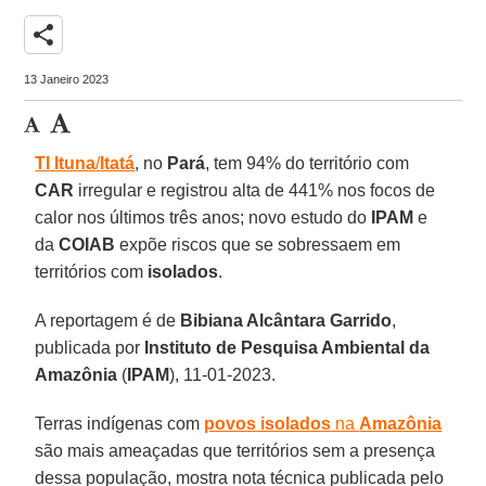
share
13 Janeiro 2023
TI Ituna
/
Itatá
, no
Pará
, tem 94% do território com
CAR
irregular e registrou alta de 441% nos focos de
calor nos últimos três anos; novo estudo do
IPAM
e
da
COIAB
expõe riscos que se sobressaem em
territórios com
isolados
.
A reportagem é de
Bibiana Alcântara Garrido
,
publicada por
Instituto de Pesquisa Ambiental da
Amazônia
(
IPAM
), 11-01-2023.
Terras indígenas com
povos isolados
na
Amazônia
são mais ameaçadas que territórios sem a presença
dessa população, mostra nota técnica publicada pelo