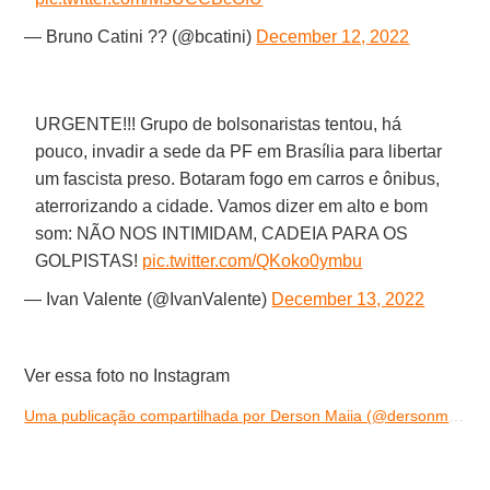
— Bruno Catini ?? (@bcatini)
December 12, 2022
URGENTE!!! Grupo de bolsonaristas tentou, há
pouco, invadir a sede da PF em Brasília para libertar
um fascista preso. Botaram fogo em carros e ônibus,
aterrorizando a cidade. Vamos dizer em alto e bom
som: NÃO NOS INTIMIDAM, CADEIA PARA OS
GOLPISTAS!
pic.twitter.com/QKoko0ymbu
— Ivan Valente (@IvanValente)
December 13, 2022
Ver essa foto no Instagram
Uma publicação compartilhada por Derson Maiia (@dersonmaiiadf)