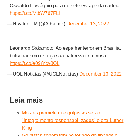
Oswaldo Eustáquio para que ele escape da cadeia
https://t.co/MtbW767FLi
— Nivaldo TM (@AdsumP)
December 13, 2022
Leonardo Sakamoto: Ao espalhar terror em Brasília,
bolsonarismo reforça sua natureza criminosa
https://t.co/e09rYcv8OL
— UOL Notícias (@UOLNoticias)
December 13, 2022
Leia mais
Moraes promete que golpistas serão
"integralmente responsabilizados" e cita Luther
King
Golpistas sobem tom no feriado de finados e