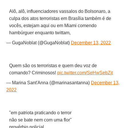
Alô, alô, influenciadores vassalos do Bolsonaro, a
culpa dos atos terroristas em Brasília também é de
vocês, estejam aqui ou em Miami comendo
hambúrguer enquanto twittam,
— GugaNoblat (@GugaNoblat)
December 13, 2022
Quem são os terroristas e quem deu voz de
comando? Criminosos!
pic.twitter.com/SeHwSebZjt
— Marina Sant'Anna (@marinasantanna)
December 13,
2022
"em patriota praticando o terror
não se bate nem com uma flor"
provérbio policial