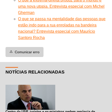
O que a extrema-direita produz para o mundo é
uma nova utopia. Entrevista especial com Michel
Gherman
O que se passa na mentalidade das pessoas que
estão indo para a rua enroladas na bandeira
nacional? Entrevista especial com Maurício
Santoro Rocha
⚠️
Comunicar erro
NOTÍCIAS RELACIONADAS
Centro da USP, juristas e ex-ministros pedem renúncia de