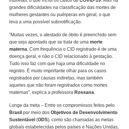
indiretas, o que inclui os casos de
COVID
-
19
. Mas há
grandes dificuldades na classificação das mortes de
mulheres gestantes ou puérperas em geral, o que
leva a uma possível subnotificação.
“Muitas vezes, o atestado de óbito é preenchido sem
que seja apontado que se trata de uma
morte
materna
. Com frequência o CID registrado é de uma
doença geral, e não o CID relacionado à gestação.
Tudo isso faz com que haja uma dificuldade no
registro. É muito importante olhar para os casos
registrados por causas indiretas, mas também
aqueles que não foram registrados como mortes
maternas”, explica a professora
Rossana
.
Longe da meta – Entre os compromissos feitos pelo
Brasil
por meio dos
Objetivos de Desenvolvimento
Sustentável
(
ODS
), como são chamadas as metas
globais estabelecidas pelos países e Nações Unidas,