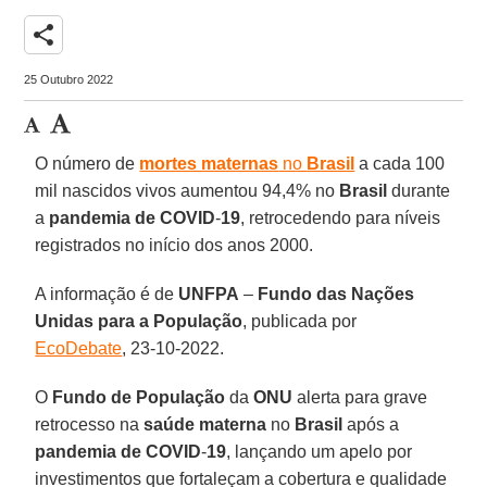
share
25 Outubro 2022
O número de
mortes maternas
no
Brasil
a cada 100
mil nascidos vivos aumentou 94,4% no
Brasil
durante
a
pandemia de COVID
-
19
, retrocedendo para níveis
registrados no início dos anos 2000.
A informação é de
UNFPA
–
Fundo das Nações
Unidas para a População
, publicada por
EcoDebate
, 23-10-2022.
O
Fundo de População
da
ONU
alerta para grave
retrocesso na
saúde materna
no
Brasil
após a
pandemia de COVID
-
19
, lançando um apelo por
investimentos que fortaleçam a cobertura e qualidade