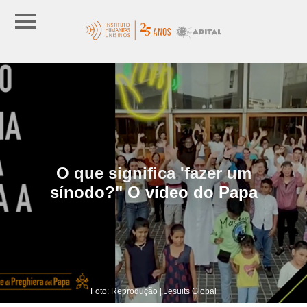
O que significa 'fazer um
sínodo?" O vídeo do Papa
Foto: Reprodução | Jesuits Global