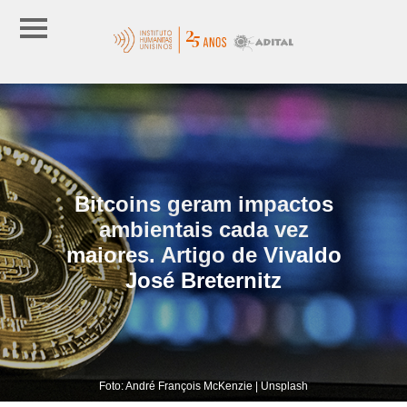
Bitcoins geram impactos
ambientais cada vez
maiores. Artigo de Vivaldo
José Breternitz
Foto: André François McKenzie | Unsplash