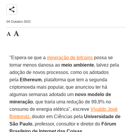
share
04 Outubro 2022
"Espera-se que a
mineração de bitcoins
possa se
tornar menos danosa ao
meio ambiente
, talvez pela
adoção de novos processos, como os adotados
pela
Ethereum
, plataforma que tem a segunda
criptomoeda mais popular, que anunciou ter há
algumas semanas adotado um
novo modelo de
mineração
, que traria uma redução de 99,9% no
consumo de energia elétrica", escreve
Vivaldo José
Breternitz
, doutor em Ciências pela
Universidade de
São Paulo
, professor, consultor e diretor do
Fórum
Brasileiro de Internet das Coisas
.