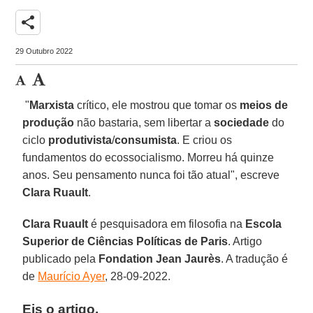
share
29 Outubro 2022
"
Marxista
crítico, ele mostrou que tomar os
meios de
produção
não bastaria, sem libertar a
sociedade
do
ciclo
produtivista
/
consumista
. E criou os
fundamentos do ecossocialismo. Morreu há quinze
anos. Seu pensamento nunca foi tão atual", escreve
Clara Ruault
.
Clara Ruault
é pesquisadora em filosofia na
Escola
Superior de Ciências Políticas de Paris
. Artigo
publicado pela
Fondation Jean Jaurès
. A tradução é
de
Maurício Ayer
, 28-09-2022.
Eis o artigo.