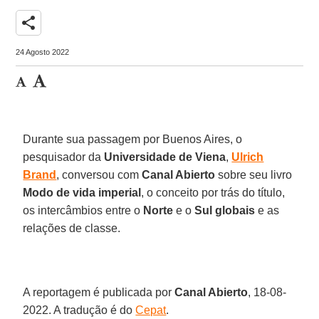
share
24 Agosto 2022
Durante sua passagem por Buenos Aires, o
pesquisador da
Universidade de Viena
,
Ulrich
Brand
, conversou com
Canal Abierto
sobre seu livro
Modo de vida imperial
, o conceito por trás do título,
os intercâmbios entre o
Norte
e o
Sul
globais
e as
relações de classe.
A reportagem é publicada por
Canal Abierto
, 18-08-
2022. A tradução é do
Cepat
.