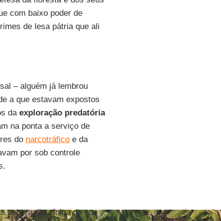
ue com baixo poder de
rimes de lesa pátria que ali
sal – alguém já lembrou
de a que estavam expostos
tos da
exploração predatória
m na ponta a serviço de
ores do
narcotráfico
e da
avam por sob controle
s.
a pela razão cínica de que