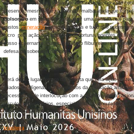
ali o Estado estava a léguas de distância, embora ele co
presença, mesmo que rudimentar, malbaratada que foi pe
Bolsonaro
em sua política de abrir uma estrada real par
pastos,
mineração
, das madeireiras e tudo que pudesse s
lucro pela ação de caçadores da fortuna, agentes da livre
nosso governante, num capitalismo flibusteiro renomead
defesa da soberania nacional.
Será desse lugar remoto da floresta que pela ação destemi
aliados a indígenas e a segmentos da população amazôni
necessidade de interlocução com a opinião pública nacion
círculos universitários, especialmente os vinculados às 
que vai ter partida o movimento até então o mais significa
externa e interna que provoca, na estratégica questão am
brasileira
.