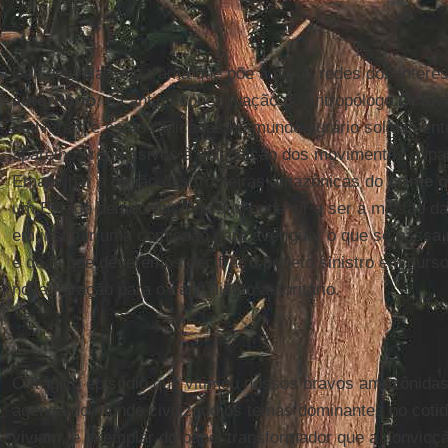
Dali desvela-se a trama que põe a nu as redes dos inter
autoritário
, na antiga conceituação do antropólogo
Octáv
estiveram e estão radicadas no mundo agrário solidament
aparelhos repressivos à disposição dos movimentos expan
Emancipar a região das fronteiras amazônicas do
crime 
um Estado democrático no que pode vir a ser a missão da 
em instituir uma comissão para averiguar o que se passa
é de lá que deveremos decifrar o projeto sinistro em curs
nova floração para o capitalismo autoritário.
O trágico episódio que vitimou nossos bravos amazônidas
agenda do mundo civilizado os temas dominantes no cotid
viviam, é exemplar do papel transformador que a convicçã