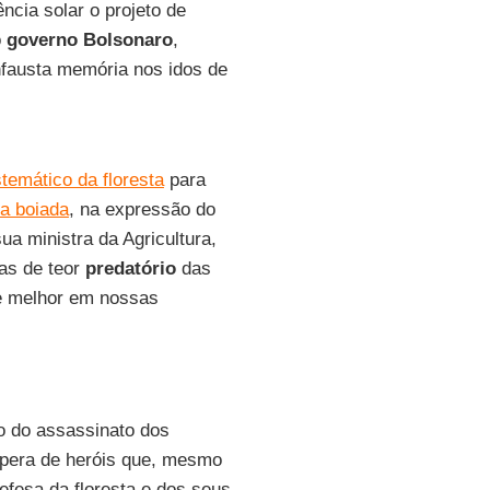
cia solar o projeto de
o
governo Bolsonaro
,
nfausta memória nos idos de
emático da floresta
para
a boiada
, na expressão do
ua ministra da Agricultura,
as de teor
predatório
das
de melhor em nossas
o do assassinato dos
pera de heróis que, mesmo
efesa da floresta e dos seus