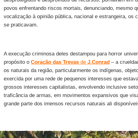
povos enfrentando riscos mortais, denunciando, mesmo q
vocalização à opinião pública, nacional e estrangeira, os c
se praticavam.
A execução criminosa deles destampou para horror univer
propósito o
Coração das Trevas
de
J.Conrad
– a cruelda
os naturais da região, particularmente os indígenas, obje
exercida por uma rede de pequenos interesses que estava
grossos interesses capitalistas, envolvendo inclusive set
traficância de armas, em movimentos expansivos que vis
grande parte dos imensos recursos naturais ali disponívei
A ocupação criminal daquela região não pode ser encobert