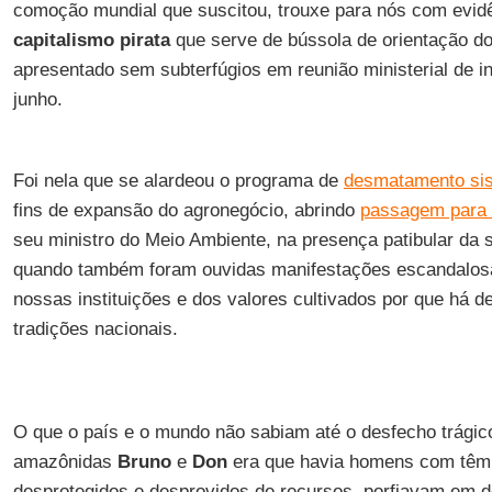
comoção mundial que suscitou, trouxe para nós com evidên
capitalismo pirata
que serve de bússola de orientação d
apresentado sem subterfúgios em reunião ministerial de i
junho.
Foi nela que se alardeou o programa de
desmatamento sist
fins de expansão do agronegócio, abrindo
passagem para 
seu ministro do Meio Ambiente, na presença patibular da s
quando também foram ouvidas manifestações escandalos
nossas instituições e dos valores cultivados por que há 
tradições nacionais.
O que o país e o mundo não sabiam até o desfecho trágic
amazônidas
Bruno
e
Don
era que havia homens com têm
desprotegidos e desprovidos de recursos, porfiavam em d