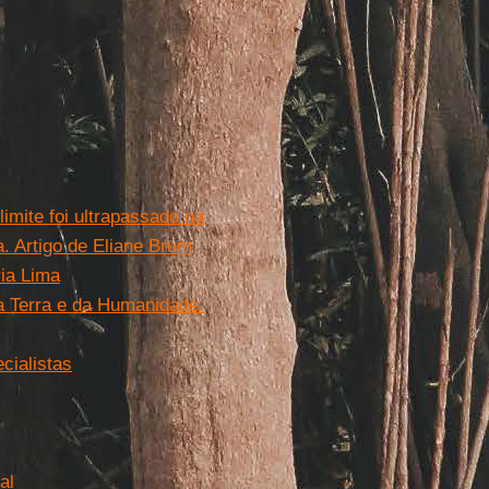
imite foi ultrapassado na
. Artigo de Eliane Brum
ria Lima
 Terra e da Humanidade.
cialistas
al