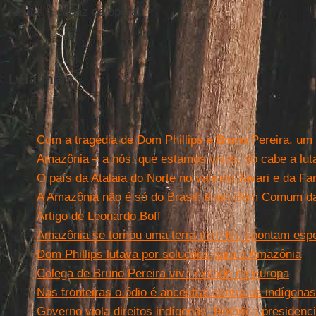
justiça é capaz de operar.
Leia mais
Com a tragédia de Dom Phillips e Bruno Pereira, um l
Amazônia – a nós, que estamos vivos, só cabe a luta
O país da Atalaia do Norte no vale do Javari e da Fa
A Amazônia não é só do Brasil: é um Bem Comum da
Artigo de Leonardo Boff
Amazônia se tornou uma terra sem lei, apontam espe
Dom Phillips lutava por soluções para a Amazônia
Colega de Bruno Pereira vive exilado na Europa
Nas fronteiras o ódio é ancestral contra os indígenas
Governo viola direitos indígenas: Retórica presidenci