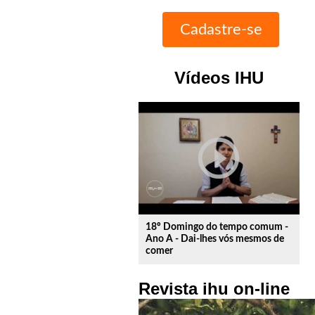
Vídeos IHU
play_circle_outline
18º Domingo do tempo comum -
Ano A - Dai-lhes vós mesmos de
comer
Revista ihu on-line