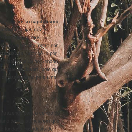
esses do nosso
capitalismo
io Velho
, cujas raízes
e defendidas pelos
sivos do capital entre nós.
organizado
, protegê-la por
iniciativa atual do Senado
 no
vale do Javari
, pois que
o de assentar no país uma
, trazendo para o centro da
iano de resistência em que
o fundada nos ideais de