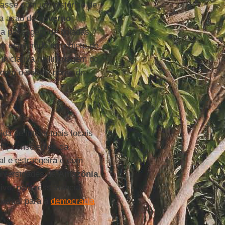
ntasse com um histórico de
la ação do
governo
a a passagem de boiadas,
er convertido em objeto de
 iniciativa na linguagem do
o com o solene nome de
da de intelectuais locais
da, conscientes da
al e estrangeira e com
universidades da
Amazônia
,
tivo, pela ressonância
biental para a
democracia