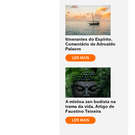
Itinerantes do Espírito.
Comentário de Adroaldo
Palaoro
LER MAIS
A mística zen budista na
trama da vida. Artigo de
Faustino Teixeira
LER MAIS