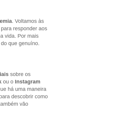
emia
. Voltamos às
 para responder aos
a vida. Por mais
 do que genuíno.
iais
sobre os
k
ou o
Instagram
 que há uma maneira
 para descobrir como
s também vão