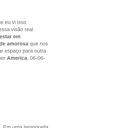
e eu vi isso
ssa visão real
estar em
ade amorosa
que nos
ar espaço para outra
por
America
, 06-06-
te. Em uma temporada