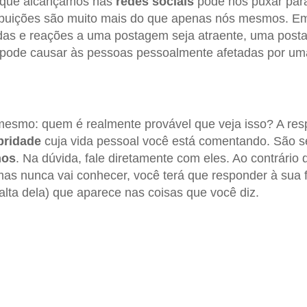
 que alcançamos nas
redes sociais
pode nos puxar para
ibuições são muito mais do que apenas nós mesmos. Em
idas e reações a uma postagem seja atraente, uma posta
pode causar às pessoas pessoalmente afetadas por uma
mesmo: quem é realmente provável que veja isso? A res
bridade
cuja vida pessoal você está comentando. São 
hos
. Na dúvida, fale diretamente com eles. Ao contrário
mas nunca vai conhecer, você terá que responder à sua 
alta dela) que aparece nas coisas que você diz.