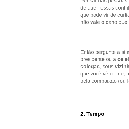
Pensar nas pessoas
de que nossas contr
que pode vir de curt
não vale o dano que 
Então pergunte a si 
presidente ou a
cele
colegas
, seus
vizin
que você vê online, 
pela compaixão (ou f
2. Tempo