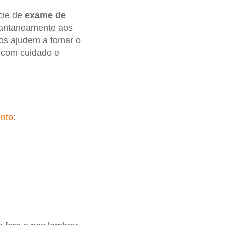
cie de
exame de
tantaneamente aos
s ajudem a tomar o
– com cuidado e
nto
: