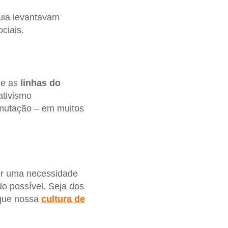
uia levantavam
ciais.
ue as
linhas do
ativismo
 mutação – em muitos
er uma necessidade
o possível. Seja dos
 que nossa
cultura de