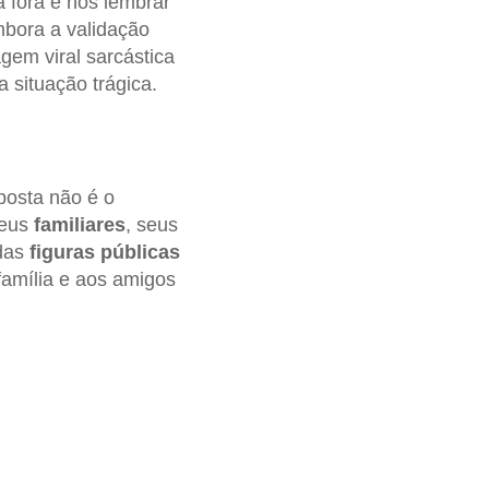
 fora e nos lembrar
bora a validação
gem viral sarcástica
 situação trágica.
posta não é o
seus
familiares
, seus
 das
figuras públicas
família e aos amigos