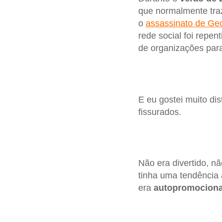
que normalmente traz
o
assassinato de Ge
rede social foi repe
de organizações para
E eu gostei muito di
fissurados.
Não era divertido, n
tinha uma tendência 
era
autopromociona