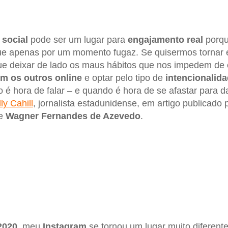
 social
pode ser um lugar para
engajamento real
porqu
e apenas por um momento fugaz. Se quisermos tornar e
e deixar de lado os maus hábitos que nos impedem de
m os outros online
e optar pelo tipo de
intencionalid
 é hora de falar – e quando é hora de se afastar para d
ly Cahill
, jornalista estadunidense, em artigo publicado 
de
Wagner Fernandes de Azevedo
.
2020
, meu
Instagram
se tornou um lugar muito diferen