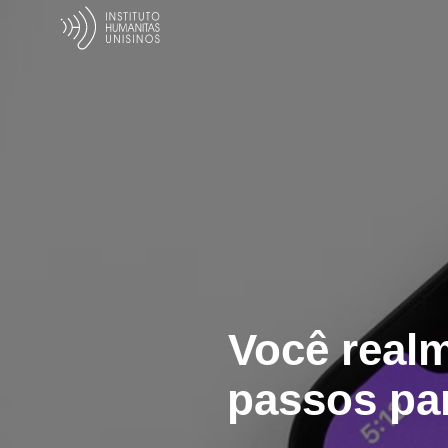
Você realm
passos pa