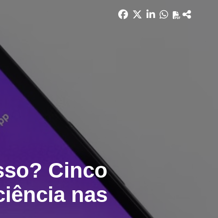
isso? Cinco
iência nas