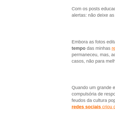
Com os posts educac
alertas: não deixe as
Embora as fotos edi
tempo
das minhas
r
permaneceu, mas, ao 
casos, não para melh
Quando um grande ev
compulsória de resp
feudos da cultura p
redes sociais
criou 