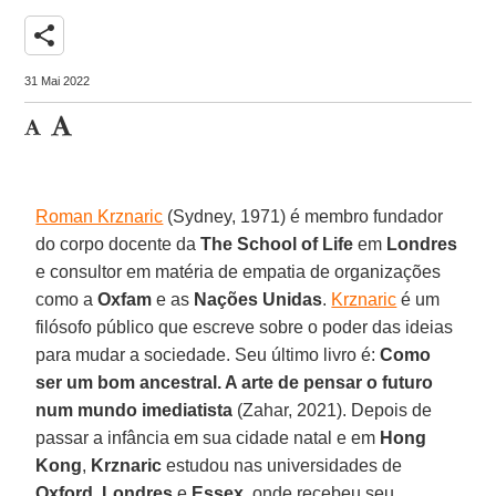
share
31 Mai 2022
Roman Krznaric
(Sydney, 1971) é membro fundador
do corpo docente da
The School of Life
em
Londres
e consultor em matéria de empatia de organizações
como a
Oxfam
e as
Nações Unidas
.
Krznaric
é um
filósofo público que escreve sobre o poder das ideias
para mudar a sociedade. Seu último livro é:
Como
ser um bom ancestral. A arte de pensar o futuro
num mundo imediatista
(Zahar, 2021). Depois de
passar a infância em sua cidade natal e em
Hong
Kong
,
Krznaric
estudou nas universidades de
Oxford
,
Londres
e
Essex
, onde recebeu seu