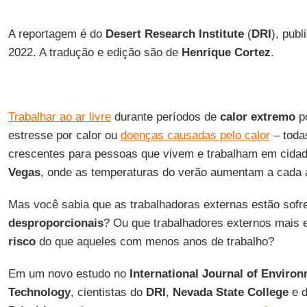
A reportagem é do
Desert Research Institute
(
DRI
), pub
2022. A tradução e edição são de
Henrique Cortez
.
Trabalhar ao ar livre
durante períodos de
calor extremo
po
estresse por calor ou
doenças causadas pelo calor
– toda
crescentes para pessoas que vivem e trabalham em cid
Vegas
, onde as temperaturas do verão aumentam a cada 
Mas você sabia que as trabalhadoras externas estão sofr
desproporcionais
? Ou que trabalhadores externos mais 
risco
do que aqueles com menos anos de trabalho?
Em um novo estudo no
International Journal of Enviro
Technology
, cientistas do
DRI
,
Nevada State College
e 