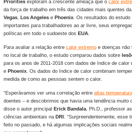
Priorities
exploram a crescente ameaça que o
calor extr
da força de trabalho em três das cidades mais quentes d
Vegas
,
Los Angeles
e
Phoenix
. Os resultados do estudo
importantes para trabalhadores ao ar livre, seus emprega
políticas em todo o sudoeste dos
EUA
.
Para avaliar a relação entre
calor extremo
e doenças não f
no local de trabalho, o estudo comparou dados sobre
lesõ
para os anos de 2011-2018 com dados de índice de calor
e
Phoenix
. Os dados do índice de calor combinam temp
medida de como as pessoas sentem o calor.
“Esperávamos ver uma correlação entre
altas temperatur
doentes – e descobrimos que havia uma tendência muito c
disse o autor principal
Erick Bandala
, Ph.D., professor a
ciências ambientais na
DRI
. “Surpreendentemente, esse ti
feito no passado, e há algumas implicações sociais realm