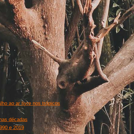
ho ao ar livre nos trópicos
imas décadas
990 e 2019