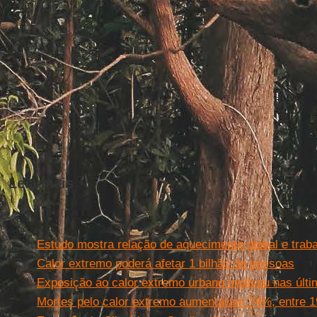
Leia mais
Estudo mostra relação de aquecimento global e trabal
Calor extremo poderá afetar 1 bilhão de pessoas
Exposição ao calor extremo urbano triplicou nas últ
Mortes pelo calor extremo aumentaram 74%, entre 1