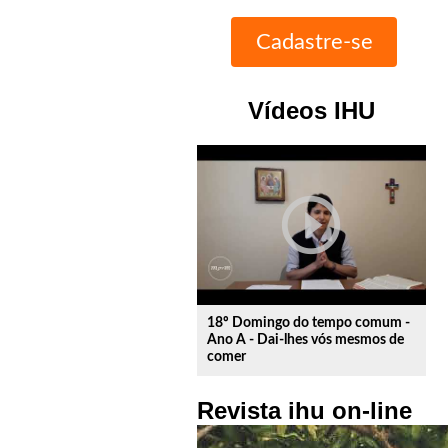
Vídeos IHU
play_circle_outline
18º Domingo do tempo comum -
Ano A - Dai-lhes vós mesmos de
comer
Revista ihu on-line