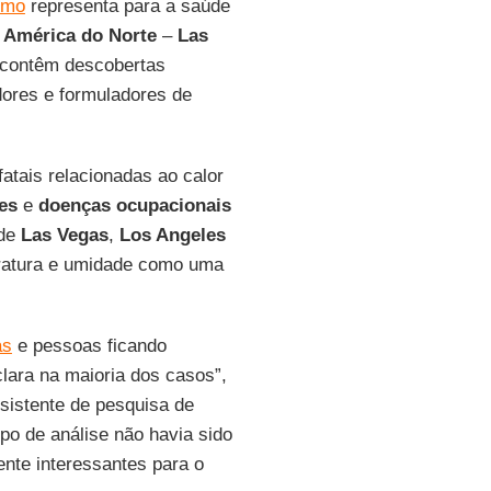
emo
representa para a saúde
a
América do Norte
–
Las
 contêm descobertas
dores e formuladores de
atais relacionadas ao calor
es
e
doenças ocupacionais
 de
Las Vegas
,
Los Angeles
eratura e umidade como uma
as
e pessoas ficando
lara na maioria dos casos”,
ssistente de pesquisa de
po de análise não havia sido
ente interessantes para o