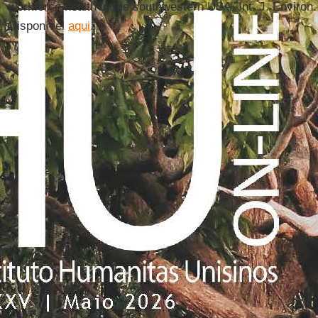
workforce health in the southwestern USA. Int. J. Environ.
Disponível
aqui
.