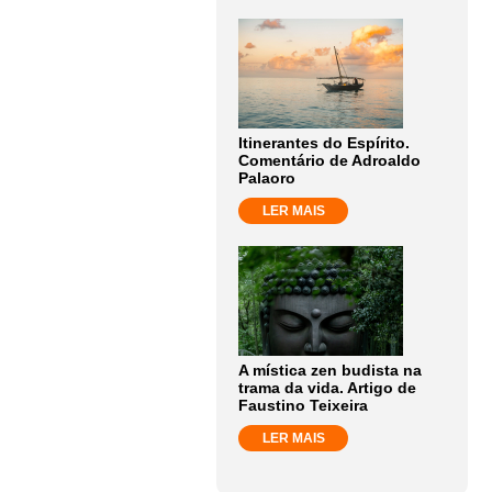
Itinerantes do Espírito.
Comentário de Adroaldo
Palaoro
LER MAIS
A mística zen budista na
trama da vida. Artigo de
Faustino Teixeira
LER MAIS