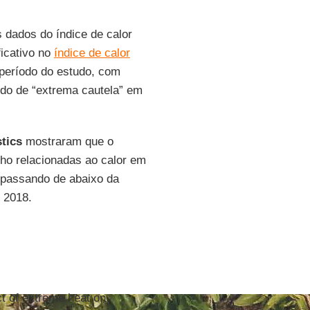
 dados do índice de calor
ficativo no
índice de calor
 período do estudo, com
ndo de “extrema cautela” em
tics
mostraram que o
lho relacionadas ao calor em
 passando de abaixo da
 2018.
t of extreme heat on