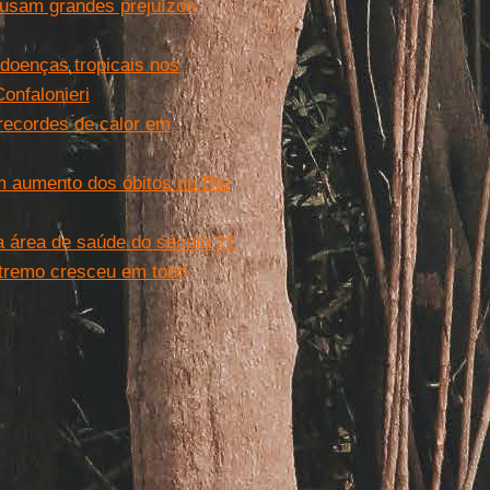
ausam grandes prejuízos
doenças tropicais nos
onfalonieri
recordes de calor em
m aumento dos óbitos no Rio
 área de saúde do século 21
xtremo cresceu em todo