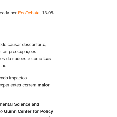
licada por
EcoDebate
, 13-05-
de causar desconforto,
s as preocupações
ades do sudoeste como
Las
ano.
endo impactos
experientes correm
maior
nmental Science and
do
Guinn Center for Policy