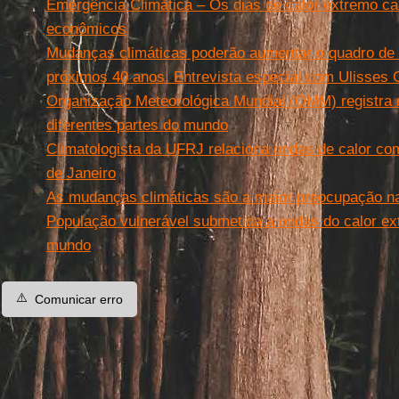
Emergência Climática – Os dias de calor extremo c
econômicos
Mudanças climáticas poderão aumentar o quadro de 
próximos 40 anos. Entrevista especial com Ulisses C
Organização Meteorológica Mundial (OMM) registra 
diferentes partes do mundo
Climatologista da UFRJ relaciona ondas de calor co
de Janeiro
As mudanças climáticas são a maior preocupação na
População vulnerável submetida a ondas do calor e
mundo
⚠️
Comunicar erro