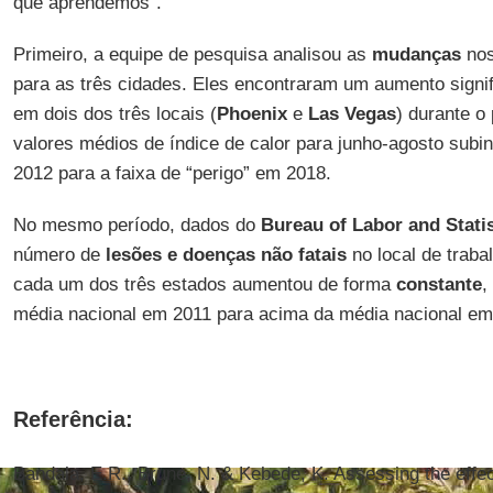
que aprendemos”.
Primeiro, a equipe de pesquisa analisou as
mudanças
nos
para as três cidades. Eles encontraram um aumento signi
em dois dos três locais (
Phoenix
e
Las Vegas
) durante o
valores médios de índice de calor para junho-agosto subi
2012 para a faixa de “perigo” em 2018.
No mesmo período, dados do
Bureau of Labor and Statis
número de
lesões e doenças não fatais
no local de traba
cada um dos três estados aumentou de forma
constante
,
média nacional em 2011 para acima da média nacional em
Referência:
Bandala, E.R., Brune, N. & Kebede, K. Assessing the effec